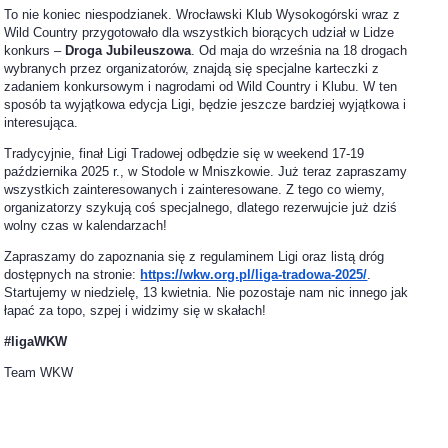
To nie koniec niespodzianek. Wrocławski Klub Wysokogórski wraz z
Wild Country przygotowało dla wszystkich biorących udział w Lidze
konkurs –
Droga Jubileuszowa
. Od maja do września na 18 drogach
wybranych przez organizatorów, znajdą się specjalne karteczki z
zadaniem konkursowym i nagrodami od Wild Country i Klubu. W ten
sposób ta wyjątkowa edycja Ligi, będzie jeszcze bardziej wyjątkowa i
interesująca.
Tradycyjnie, finał Ligi Tradowej odbędzie się w weekend 17-19
października 2025 r., w Stodole w Mniszkowie. Już teraz zapraszamy
wszystkich zainteresowanych i zainteresowane. Z tego co wiemy,
organizatorzy szykują coś specjalnego, dlatego rezerwujcie już dziś
wolny czas w kalendarzach!
Zapraszamy do zapoznania się z regulaminem Ligi oraz listą dróg
dostępnych na stronie:
https://wkw.org.pl/liga-tradowa-2025/
.
Startujemy w niedzielę, 13 kwietnia. Nie pozostaje nam nic innego jak
łapać za topo, szpej i widzimy się w skałach!
#ligaWKW
Team WKW