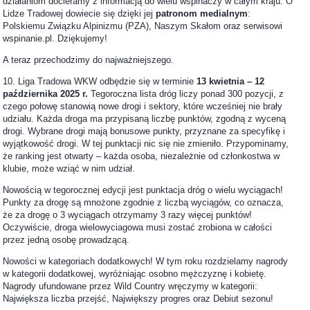
działaniom docieramy z informacją do wielu wspinaczy w całym kraju. O
Lidze Tradowej dowiecie się dzięki jej
patronom medialnym
:
Polskiemu Związku Alpinizmu (PZA), Naszym Skałom oraz serwisowi
wspinanie.pl. Dziękujemy!
A teraz przechodzimy do najważniejszego.
10. Liga Tradowa WKW odbędzie się w terminie
13 kwietnia – 12
października 2025 r.
Tegoroczna lista dróg liczy ponad 300 pozycji, z
czego połowę stanowią nowe drogi i sektory, które wcześniej nie brały
udziału. Każda droga ma przypisaną liczbę punktów, zgodną z wyceną
drogi. Wybrane drogi mają bonusowe punkty, przyznane za specyfikę i
wyjątkowość drogi. W tej punktacji nic się nie zmieniło. Przypominamy,
że ranking jest otwarty – każda osoba, niezależnie od członkostwa w
klubie, może wziąć w nim udział.
Nowością w tegorocznej edycji jest punktacja dróg o wielu wyciągach!
Punkty za drogę są mnożone zgodnie z liczbą wyciągów, co oznacza,
że za drogę o 3 wyciągach otrzymamy 3 razy więcej punktów!
Oczywiście, droga wielowyciagowa musi zostać zrobiona w całości
przez jedną osobę prowadzącą.
Nowości w kategoriach dodatkowych! W tym roku rozdzielamy nagrody
w kategorii dodatkowej, wyróżniając osobno mężczyznę i kobietę.
Nagrody ufundowane przez Wild Country wręczymy w kategorii:
Największa liczba przejść, Największy progres oraz Debiut sezonu!