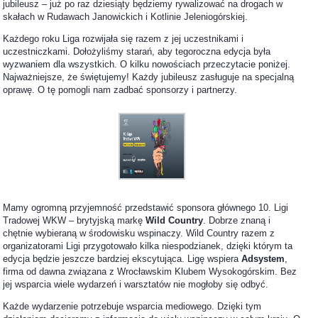
jubileusz – już po raz dziesiąty będziemy rywalizować na drogach w
skałach w Rudawach Janowickich i Kotlinie Jeleniogórskiej.
Każdego roku Liga rozwijała się razem z jej uczestnikami i
uczestniczkami. Dołożyliśmy starań, aby tegoroczna edycja była
wyzwaniem dla wszystkich. O kilku nowościach przeczytacie poniżej.
Najważniejsze, że świętujemy! Każdy jubileusz zasługuje na specjalną
oprawę. O tę pomogli nam zadbać sponsorzy i partnerzy.
Mamy ogromną przyjemność przedstawić sponsora głównego 10. Ligi
Tradowej WKW – brytyjską markę
Wild Country
. Dobrze znaną i
chętnie wybieraną w środowisku wspinaczy. Wild Country razem z
organizatorami Ligi przygotowało kilka niespodzianek, dzięki którym ta
edycja będzie jeszcze bardziej ekscytująca. Ligę wspiera
Adsystem
,
firma od dawna związana z Wrocławskim Klubem Wysokogórskim. Bez
jej wsparcia wiele wydarzeń i warsztatów nie mogłoby się odbyć.
Każde wydarzenie potrzebuje wsparcia mediowego. Dzięki tym