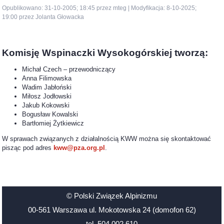
Opublikowano: 31-10-2005; 18:45 przez mteg | Modyfikacja: 8-10-2025;
19:00 przez Jolanta Głowacka
Komisję Wspinaczki Wysokogórskiej tworzą:
Michał Czech – przewodniczący
Anna Filimowska
Wadim Jabłoński
Miłosz Jodłowski
Jakub Kokowski
Bogusław Kowalski
Bartłomiej Żytkiewicz
W sprawach związanych z działalnością KWW można się skontaktować
pisząc pod adres
kww@pza.org.pl
.
© Polski Związek Alpinizmu
00-561 Warszawa ul. Mokotowska 24 (domofon 62)
tel. 504 002 610