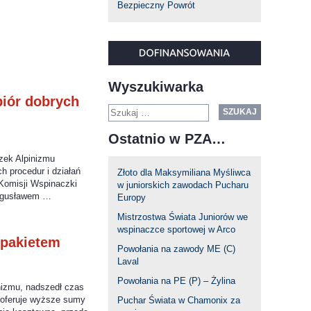
Bezpieczny Powrót
Wyszukiwarka
iór dobrych
SZUKAJ
Ostatnio w PZA…
zek Alpinizmu
 procedur i działań
Złoto dla Maksymiliana Myśliwca
Komisji Wspinaczki
w juniorskich zawodach Pucharu
Bogusławem …
Europy
Mistrzostwa Świata Juniorów we
wspinaczce sportowej w Arco
 pakietem
Powołania na zawody ME (C)
Laval
Powołania na PE (P) – Żylina
nizmu, nadszedł czas
y oferuje wyższe sumy
Puchar Świata w Chamonix za