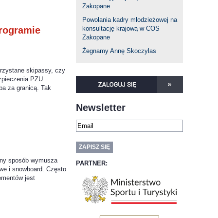
Zakopane
Powołania kadry młodzieżowej na
programie
konsultację krajową w COS
Zakopane
Żegnamy Annę Skoczylas
orzystane skipassy, czy
ezpieczenia PZU
a za granicą. Tak
Newsletter
alny sposób wymusza
PARTNER:
dowe i snowboard. Często
ementów jest