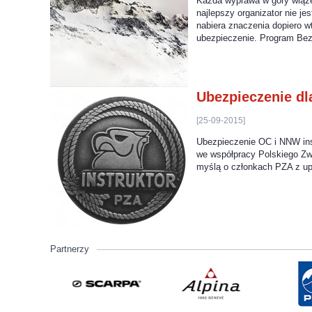
Każda wyprawa w góry wiąże 
najlepszy organizator nie je
nabiera znaczenia dopiero w
ubezpieczenie. Program Be
Ubezpieczenie dl
[25-09-2015]
Ubezpieczenie OC i NNW ins
we współpracy Polskiego Zwi
myślą o członkach PZA z upr
Partnerzy