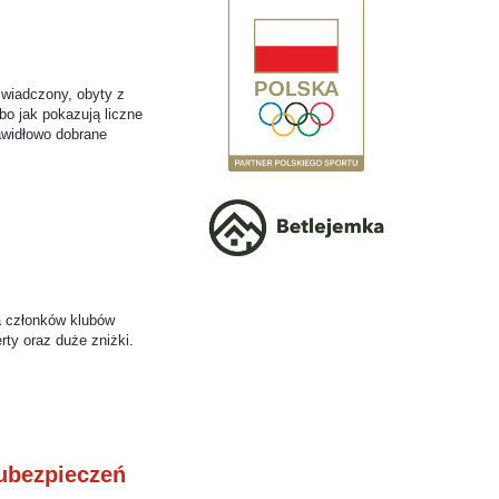
świadczony, obyty z
bo jak pokazują liczne
rawidłowo dobrane
a członków klubów
rty oraz duże zniżki.
ubezpieczeń