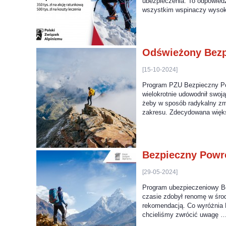
ubezpieczenia. To odpowiedź
wszystkim wspinaczy wysoko
Odświeżony Bezp
[15-10-2024]
Program PZU Bezpieczny Powr
wielokrotnie udowodnił swo
żeby w sposób radykalny zmo
zakresu. Zdecydowana więk
Bezpieczny Powró
[29-05-2024]
Program ubezpieczeniowy Be
czasie zdobył renomę w środ
rekomendacją. Co wyróżnia B
chcieliśmy zwrócić uwagę 