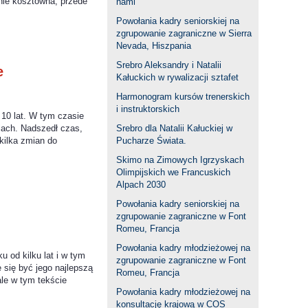
nie kosztowna, przede
nami
Powołania kadry seniorskiej na
zgrupowanie zagraniczne w Sierra
Nevada, Hiszpania
Srebro Aleksandry i Natalii
ie
Kałuckich w rywalizacji sztafet
Harmonogram kursów trenerskich
i instruktorskich
 10 lat. W tym czasie
jach. Nadszedł czas,
Srebro dla Natalii Kałuckiej w
kilka zmian do
Pucharze Świata.
Skimo na Zimowych Igrzyskach
Olimpijskich we Francuskich
Alpach 2030
Powołania kadry seniorskiej na
zgrupowanie zagraniczne w Font
Romeu, Francja
Powołania kadry młodzieżowej na
od kilku lat i w tym
zgrupowanie zagraniczne w Font
 się być jego najlepszą
Romeu, Francja
le w tym tekście
Powołania kadry młodzieżowej na
konsultację krajową w COS