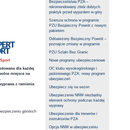
Bezpieczeństwa PZA –
rekomendowany zbiór dobrych
praktyk przed wyjazdem w góry
Szersza ochrona w programie
PZU Bezpieczny Powrót z nowym
pakietem
Odświeżony Bezpieczny Powrót –
poznajcie zmiany w programie
PZU Szlaki Bez Granic
 Sport
Nowe programy ubezpieczeniowe
gotowana dla każdej
OC klubu wysokogórskiego i
olne miejsce na
jaskiniowego PZA: nowy program
.
ubezpieczeń
wyprawa z ramienia
Ubezpiecz się na sezon
Ubezpieczenie NNW niezbędny
element ochrony podczas każdej
wyprawy
bezpieczeniu górskich
Ubezpieczenie dla trenerów i
instruktorów PZA
Opcja NNW w ubezpieczeniu