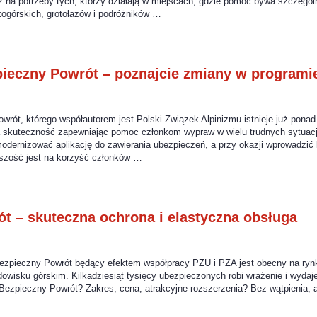
 na potrzeby tych, którzy działają w miejscach, gdzie pomoc bywa szczegól
górskich, grotołazów i podróżników …
ieczny Powrót – poznajcie zmiany w program
ót, którego współautorem jest Polski Związek Alpinizmu istnieje już ponad
ją skuteczność zapewniając pomoc członkom wypraw w wielu trudnych sytuac
dernizować aplikację do zawierania ubezpieczeń, a przy okazji wprowadzić 
szość jest na korzyść członków …
t – skuteczna ochrona i elastyczna obsługa
zpieczny Powrót będący efektem współpracy PZU i PZA jest obecny na rynku 
owisku górskim. Kilkadziesiąt tysięcy ubezpieczonych robi wrażenie i wydaje
ezpieczny Powrót? Zakres, cena, atrakcyjne rozszerzenia? Bez wątpienia, a
…