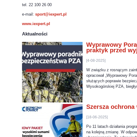
tel. 22 100 26 00
e-mail:
sport@iexpert.pl
www.iexpert.pl
Aktualności
Wyprawowy Porad
praktyk przed w
[4-08-2025]
W związku z rosnącym zaint
opracował „Wyprawowy Pora
służących poprawie bezpiec
Wysokogórskiej PZA, biegły
Szersza ochrona
[18-06-2025]
Po 11 latach działania prog
na kolejną zmianę. W odpowi