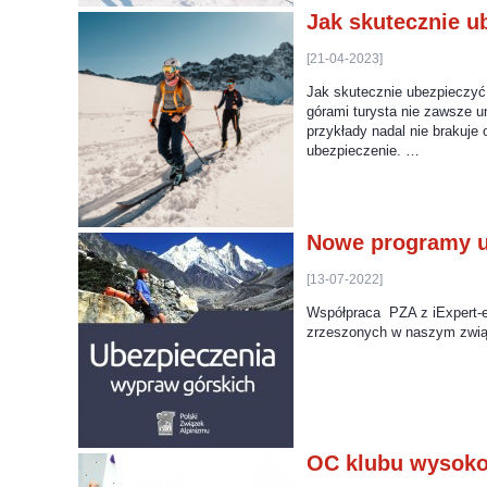
Jak skutecznie u
[21-04-2023]
Jak skutecznie ubezpieczyć
górami turysta nie zawsze u
przykłady nadal nie brakuje 
ubezpieczenie. …
Nowe programy u
[13-07-2022]
Współpraca PZA z iExpert-e
zrzeszonych w naszym związ
OC klubu wysoko