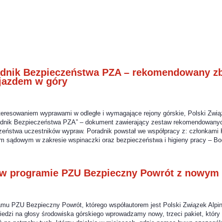
nik Bezpieczeństwa PZA – rekomendowany zb
yjazdem w góry
eresowaniem wyprawami w odległe i wymagające rejony górskie, Polski Zwią
dnik Bezpieczeństwa PZA” – dokument zawierający zestaw rekomendowanych
zeństwa uczestników wypraw. Poradnik powstał we współpracy z: członkami 
m sądowym w zakresie wspinaczki oraz bezpieczeństwa i higieny pracy – 
 w programie PZU Bezpieczny Powrót z nowym
ramu PZU Bezpieczny Powrót, którego współautorem jest Polski Związek Alpi
edzi na głosy środowiska górskiego wprowadzamy nowy, trzeci pakiet, któr