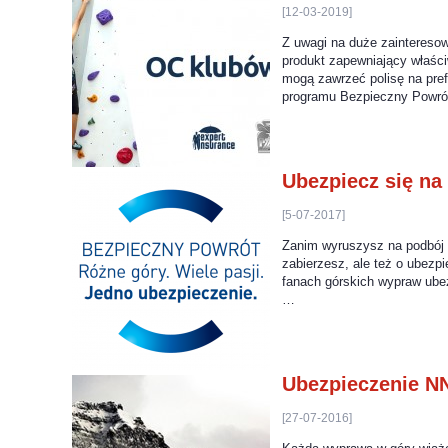
[12-03-2019]
Z uwagi na duże zainteresow
produkt zapewniający właśc
mogą zawrzeć polisę na pre
programu Bezpieczny Powrót
Ubezpiecz się na
[5-07-2017]
Zanim wyruszysz na podbój g
zabierzesz, ale też o ubezp
fanach górskich wypraw ubez
…
Ubezpieczenie N
[27-07-2016]