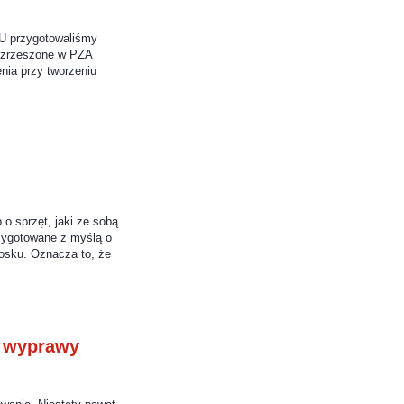
ZU przygotowaliśmy
y zrzeszone w PZA
nia przy tworzeniu
o sprzęt, jaki ze sobą
rzygotowane z myślą o
iosku. Oznacza to, że
j wyprawy