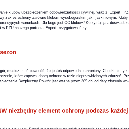
anie klubów ubezpieczeniem odpowiedzialności cywilnej, wraz z iExpert i P
iwy zakres ochrony zarówno klubom wysokogórskim jak i jaskiniowym. Klub
ferencyjnych warunkach. Dla kogo jest OC klubów? Korzystając z doświadcze
 w PZU naszego partnera iExpert, przygotowaliśmy …
 sezon
ór, musisz mieć pewność, że jesteś odpowiednio chroniony. Chodzi nie tylko 
ieczenie, które zapewni dobrą ochronę w razie nieprzewidzianych zdarzeń. P
pieczenie Bezpieczny Powrót jest ważne przez 365 dni od daty złożenia wn
NW niezbędny element ochrony podczas każde