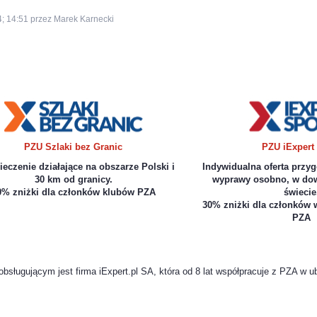
4; 14:51 przez Marek Karnecki
PZU Szlaki bez Granic
PZU iExpert
eczenie działające na obszarze Polski i
Indywidualna oferta przy
30 km od granicy.
wyprawy osobno, w dow
0% zniżki dla członków klubów PZA
świecie
30% zniżki dla członków 
PZA
ugującym jest firma iExpert.pl SA, która od 8 lat współpracuje z PZA w u