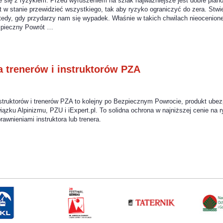
się z ryzykiem. Przed wyruszeniem na szlak najważniejsze jest dobre plano
st w stanie przewidzieć wszystkiego, tak aby ryzyko ograniczyć do zera. Stwi
tedy, gdy przydarzy nam się wypadek. Właśnie w takich chwilach nieocenione
zpieczny Powrót …
a trenerów i instruktorów PZA
truktorów i trenerów PZA to kolejny po Bezpiecznym Powrocie, produkt ube
ązku Alpinizmu, PZU i iExpert.pl. To solidna ochrona w najniższej cenie na 
awnieniami instruktora lub trenera.