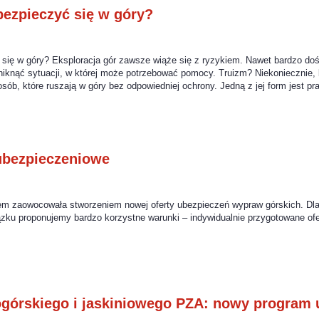
bezpieczyć się w góry?
 się w góry? Eksploracja gór zawsze wiąże się z ryzykiem. Nawet bardzo do
niknąć sytuacji, w której może potrzebować pomocy. Truizm? Niekoniecznie, 
osób, które ruszają w góry bez odpowiedniej ochrony. Jedną z jej form jest p
bezpieczeniowe
m zaowocowała stworzeniem nowej oferty ubezpieczeń wypraw górskich. Dl
ku proponujemy bardzo korzystne warunki – indywidualnie przygotowane ofe
górskiego i jaskiniowego PZA: nowy program 