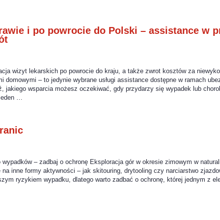
awie i po powrocie do Polski – assistance w 
ót
zacja wizyt lekarskich po powrocie do kraju, a także zwrot kosztów za niewyk
mi domowymi – to jedynie wybrane usługi assistance dostępne w ramach ub
, jakiego wsparcia możesz oczekiwać, gdy przydarzy się wypadek lub chorob
 jeden …
ranic
o wypadków – zadbaj o ochronę Eksploracja gór w okresie zimowym w natur
 na inne formy aktywności – jak skitouring, drytooling czy narciarstwo zjaz
szym ryzykiem wypadku, dlatego warto zadbać o ochronę, której jednym z el