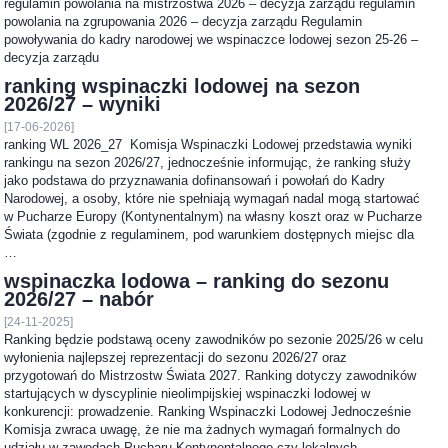
regulamin powolania na mistrzostwa 2026 – decyzja zarządu regulamin
powolania na zgrupowania 2026 – decyzja zarządu Regulamin
powoływania do kadry narodowej we wspinaczce lodowej sezon 25-26 –
decyzja zarządu
ranking wspinaczki lodowej na sezon
2026/27 – wyniki
[17-06-2026]
ranking WL 2026_27 Komisja Wspinaczki Lodowej przedstawia wyniki
rankingu na sezon 2026/27, jednocześnie informując, że ranking służy
jako podstawa do przyznawania dofinansowań i powołań do Kadry
Narodowej, a osoby, które nie spełniają wymagań nadal mogą startować
w Pucharze Europy (Kontynentalnym) na własny koszt oraz w Pucharze
Świata (zgodnie z regulaminem, pod warunkiem dostępnych miejsc dla
…
wspinaczka lodowa – ranking do sezonu
2026/27 – nabór
[24-11-2025]
Ranking będzie podstawą oceny zawodników po sezonie 2025/26 w celu
wyłonienia najlepszej reprezentacji do sezonu 2026/27 oraz
przygotowań do Mistrzostw Świata 2027. Ranking dotyczy zawodników
startujących w dyscyplinie nieolimpijskiej wspinaczki lodowej w
konkurencji: prowadzenie. Ranking Wspinaczki Lodowej Jednocześnie
Komisja zwraca uwagę, że nie ma żadnych wymagań formalnych do
udziału w zawodach Pucharu Kontynentalnego czy lokalnych …