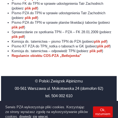
Pismo FK do TPN w sprawie udostępnienia Tatr Zachodnich
(pobierz
plik pdf
)
Pismo PZA do TPN w sprawie udostępnienia Tatr Zachodnich
(pobierz
plik pdf
)
Pismo PZA do TPN w sprawie planów likwidacji taborów (pobierz
plik pdf
)
Sprawozdanie ze spotkania TPN – PZA – FK 28.01.2009 (pobierz
plik pdf
)
Komisja ds. taternictwa – pismo TPN do PZA (pobierz
plik pdf
)
Pismo KT PZA do TPN_notka o taborach w GK (pobierz
plik pdf
)
Komisja ds. taternictwa – odpowiedź TPN (pobierz
plik pdf
)
Regulamin obiektu COS-PZA „Betlejemka”
© Polski Związek Alpinizmu
00-561 Warszawa ul. Mokotowska 24 (domofon 62)
tel. 504 002 610
Santander Bank Polska 48 1500 1126 1211 2009 3906 0000
Serwis PZA wykorzystuje pliki cookies. Korzystając
Ok,
NIP: 527-21-39-619
ze strony wyrażasz zgodę na wykorzystywanie plików
rozumiem
cookies.
dowiedz się więcej.
email: biuro@pza.org.pl
,
skype: pezeta