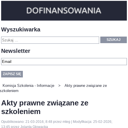
Wyszukiwarka
SZUKAJ
Newsletter
Komisja Szkolenia - Informacje
>
Akty prawne związane ze
szkoleniem
Akty prawne związane ze
szkoleniem
Opublikowano: 21-03-2016; 8:48 przez mteg | Modyfikacja: 25-02-2026;
13:45 przez Jolanta Głowacka