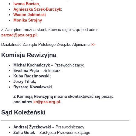
Iwona Bocian
;
Agnieszka Szrek-Burczyk
;
Wadim Jabłoński
Monika Strojny
Z Zarządem można skontaktować się pisząc pod adres
zarzad@pza.org.pl
.
Działalność Zarządu Polskiego Związku Alpinizmu
>>
Komisja Rewizyjna
Michał Kochańczyk
– Przewodniczący;
Ewelina Pięta
– Sekretarz;
Kuba Radzimowski;
Jerzy Tillak;
Ryszard Kowalewski
Z Komisją Rewizyjną można skontaktować się pisząc
pod adres
kr@pza.org.pl
.
Sąd Koleżeński
Andrzej Życzkowski –
Przewodniczący
Zofia Gutek –
Zastępca Przewodniczącego