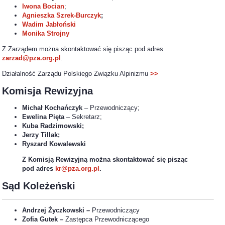
Iwona Bocian
;
Agnieszka Szrek-Burczyk
;
Wadim Jabłoński
Monika Strojny
Z Zarządem można skontaktować się pisząc pod adres
zarzad@pza.org.pl
.
Działalność Zarządu Polskiego Związku Alpinizmu
>>
Komisja Rewizyjna
Michał Kochańczyk
– Przewodniczący;
Ewelina Pięta
– Sekretarz;
Kuba Radzimowski;
Jerzy Tillak;
Ryszard Kowalewski
Z Komisją Rewizyjną można skontaktować się pisząc
pod adres
kr@pza.org.pl
.
Sąd Koleżeński
Andrzej Życzkowski –
Przewodniczący
Zofia Gutek –
Zastępca Przewodniczącego