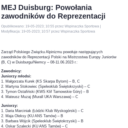
MEJ Duisburg: Powołania
zawodników do Reprezentacji
Opublikowano: 19-05-2023; 10:55 przez Wspinaczka Sportowa |
Modyfikacja: 19-05-2023; 10:57 przez Wspinaczka Sportowa
Zarząd Polskiego Związku Alpinizmu powołuje następujących
zawodników do Reprezentacji Polski na Mistrzostwa Europy Juniorów
(B, C) w Duisburgu/Niemcy – 08-11.06.2023 r.:
Zawodnicy:
Juniorzy młodsi:
1. Małgorzata Kurek (KS Skarpa Bytom) – B, C
2. Martyna Stokowiec (Speleoklub Świętokrzyski) – C
3. Tymon Ostafiński (KWS Klif Tarnowskie Góry) – B
4. Mateusz Muzaj (Murall UKA Warszawa) – C
Juniorzy:
1. Daria Marciniak (Łódzki Klub Wyskogórski) – C
2. Maja Oleksy (KU ANS Tarnów) – B
3. Barbara Wójcik (Speleoklub Świętokrzyski) – B
4. Oskar Szalecki (KU ANS Tarnów) – C