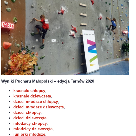
Wyniki Pucharu Małopolski – edycja Tarnów 2020
krasnale chłopcy
,
krasnale dziewczęta
,
dzieci młodsze chłopcy
,
dzieci młodsze dziewczęta
,
dzieci chłopcy
,
dzieci dziewczęta
,
młodzicy chłopcy
,
młodzicy dziewczęta
,
juniorki młodsze
,