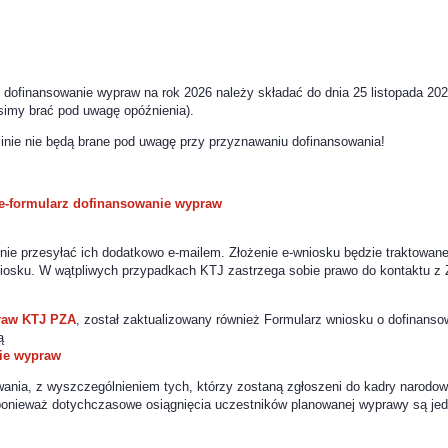
o dofinansowanie wypraw na rok 2026 należy składać do dnia 25 listopada 20
simy brać pod uwagę opóźnienia).
e nie będą brane pod uwagę przy przyznawaniu dofinansowania!
e-formularz dofinansowanie wypraw
nie przesyłać ich dodatkowo e-mailem. Złożenie e-wniosku będzie traktowan
iosku. W wątpliwych przypadkach KTJ zastrzega sobie prawo do kontaktu z 
raw KTJ PZA
, został zaktualizowany również Formularz wniosku o dofinanso
ą
ie wypraw
, z wyszczególnieniem tych, którzy zostaną zgłoszeni do kadry narodowej
, ponieważ dotychczasowe osiągnięcia uczestników planowanej wyprawy są je