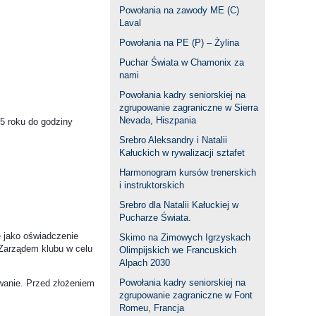
Powołania na zawody ME (C)
Laval
Powołania na PE (P) – Żylina
Puchar Świata w Chamonix za
nami
Powołania kadry seniorskiej na
zgrupowanie zagraniczne w Sierra
Nevada, Hiszpania
25 roku do godziny
Srebro Aleksandry i Natalii
Kałuckich w rywalizacji sztafet
Harmonogram kursów trenerskich
i instruktorskich
Srebro dla Natalii Kałuckiej w
Pucharze Świata.
e jako oświadczenie
Skimo na Zimowych Igrzyskach
Zarządem klubu w celu
Olimpijskich we Francuskich
Alpach 2030
Powołania kadry seniorskiej na
wanie. Przed złożeniem
zgrupowanie zagraniczne w Font
Romeu, Francja