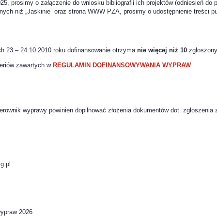
prosimy o załączenie do wniosku bibliografii ich projektów (odniesień do pu
nnych niż „Jaskinie” oraz strona WWW PZA, prosimy o udostępnienie treści pu
ch 23 – 24.10.2010 roku dofinansowanie otrzyma
nie więcej niż 10
zgłoszony
eriów zawartych w
REGULAMIN DOFINANSOWYWANIA WYPRAW
ierownik wyprawy powinien dopilnować złożenia dokumentów dot. zgłoszenia
g.pl
wypraw 2026