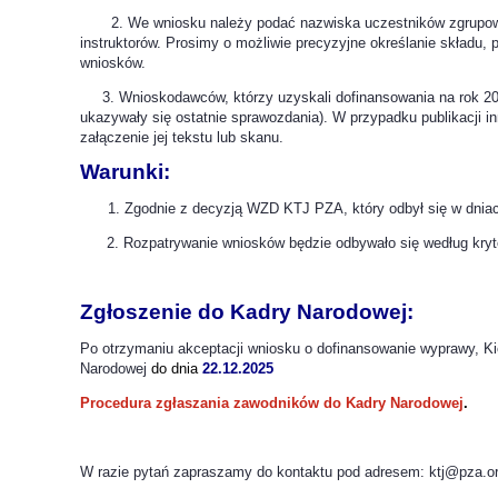
2. We wniosku należy podać nazwiska uczestników zgrupowania
instruktorów. Prosimy o możliwie precyzyjne określanie składu
wniosków.
3. Wnioskodawców, którzy uzyskali dofinansowania na rok 2025, 
ukazywały się ostatnie sprawozdania). W przypadku publikacji i
załączenie jej tekstu lub skanu.
Warunki:
Zgodnie z decyzją WZD KTJ PZA, który odbył się w dnia
2. Rozpatrywanie wniosków będzie odbywało się według kryt
Zgłoszenie do Kadry Narodowej:
Po otrzymaniu akceptacji wniosku o dofinansowanie wyprawy, K
Narodowej
do dnia
22.12.2025
Procedura zgłaszania zawodników do Kadry Narodowej
.
W razie pytań zapraszamy do kontaktu pod adresem: ktj@pza.or