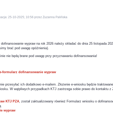
kacja: 25-10-2025; 10:56 przez Zuzanna Palińska
o dofinansowanie wypraw na rok 2026 należy składać do dnia 25 listopada 20
simy brać pod uwagę opóźnienia).
e nie będą brane pod uwagę przy przyznawaniu dofinansowania!
e-formularz dofinansowanie wypraw
nie przesyłać ich dodatkowo e-mailem. Złożenie e-wniosku będzie traktowan
iosku. W wątpliwych przypadkach KTJ zastrzega sobie prawo do kontaktu z 
raw KTJ PZA
, został zaktualizowany również Formularz wniosku o dofinanso
ą
ie wypraw