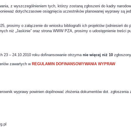
, z wyszczególnieniem tych, którzy zostaną zgłoszeni do kadry narodowej
, ponieważ dotychczasowe osiągnięcia uczestników planowanej wyprawy są je
prosimy o załączenie do wniosku bibliografii ich projektów (odniesień do pu
nnych niż „Jaskinie” oraz strona WWW PZA, prosimy o udostępnienie treści pu
ch 23 – 24.10.2010 roku dofinansowanie otrzyma
nie więcej niż 10
zgłoszony
eriów zawartych w
REGULAMIN DOFINANSOWYWANIA WYPRAW
ierownik wyprawy powinien dopilnować złożenia dokumentów dot. zgłoszenia
g.pl