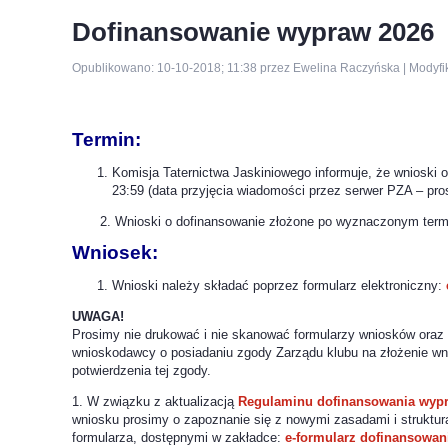
Dofinansowanie wypraw 2026
Opublikowano: 10-10-2018; 11:38 przez Ewelina Raczyńska | Modyfi
Termin:
Komisja Taternictwa Jaskiniowego informuje, że wnioski 
23:59 (data przyjęcia wiadomości przez serwer PZA – pro
2. Wnioski o dofinansowanie złożone po wyznaczonym termini
Wniosek:
Wnioski należy składać poprzez formularz elektroniczny:
UWAGA!
Prosimy nie drukować i nie skanować formularzy wniosków oraz 
wnioskodawcy o posiadaniu zgody Zarządu klubu na złożenie wn
potwierdzenia tej zgody.
1. W związku z aktualizacją
Regulaminu dofinansowania wyp
wniosku prosimy o zapoznanie się z nowymi zasadami i struktur
formularza, dostępnymi w zakładce:
e-formularz dofinansowan