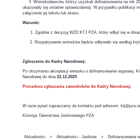
3. Wnioskodawców, którzy uzyskali dofinansowania na rok 2025, 
ukazywały się ostatnie sprawozdania). W przypadku publikacji i
załączenie jej tekstu lub skanu.
Warunki:
Zgodnie z decyzją WZD KTJ PZA, który odbył się w dnia
2. Rozpatrywanie wniosków będzie odbywało się według kryt
Zgłoszenie do Kadry Narodowej:
Po otrzymaniu akceptacji wniosku o dofinansowanie wyprawy, K
Narodowej do dnia
22.12.2025
Procedura zgłaszania zawodników do Kadry Narodowej
.
W razie pytań zapraszamy do kontaktu pod adresem: ktj@pza.or
Komisja Taternictwa Jaskiniowego PZA
Aktualności
>
Aktualności - Jaskinie
>
Dofinansowanie 