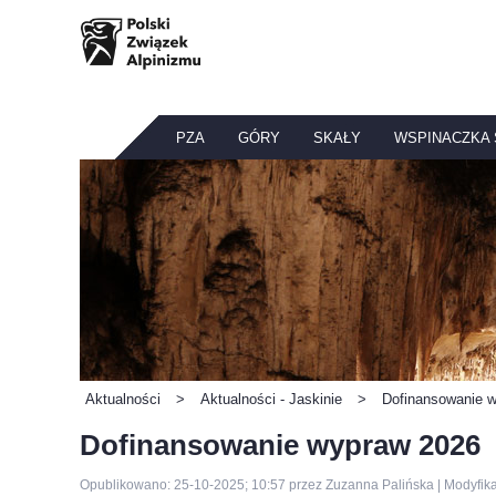
PZA
GÓRY
SKAŁY
WSPINACZKA
Aktualności
>
Aktualności - Jaskinie
>
Dofinansowanie 
Dofinansowanie wypraw 2026
Opublikowano: 25-10-2025; 10:57 przez Zuzanna Palińska | Modyfika