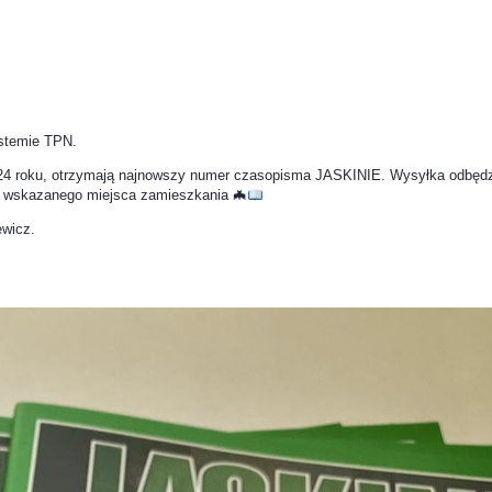
ystemie TPN.
o 2024 roku, otrzymają najnowszy numer czasopisma JASKINIE. Wysyłka odbędz
u wskazanego miejsca zamieszkania 🦇
ewicz.