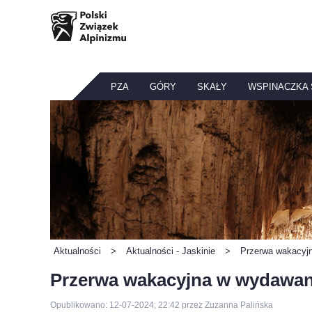
PZA
GÓRY
SKAŁY
WSPINACZKA
Aktualności
>
Aktualności - Jaskinie
>
Przerwa wakacyjn
Przerwa wakacyjna w wydawani
Opublikowano: 12-07-2024; 22:42 przez Zuzanna Palińska