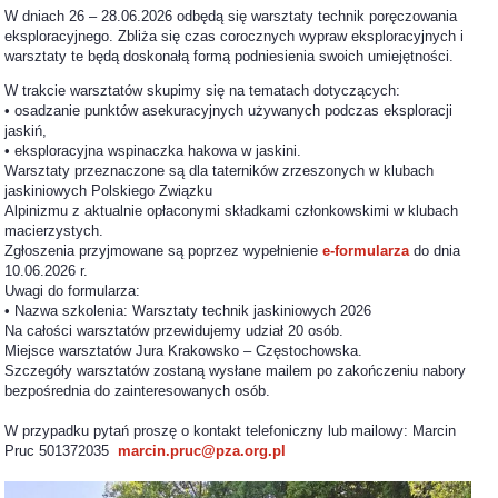
W dniach 26 – 28.06.2026 odbędą się warsztaty technik poręczowania
eksploracyjnego. Zbliża się czas corocznych wypraw eksploracyjnych i
warsztaty te będą doskonałą formą podniesienia swoich umiejętności.
W trakcie warsztatów skupimy się na tematach dotyczących:
• osadzanie punktów asekuracyjnych używanych podczas eksploracji
jaskiń,
• eksploracyjna wspinaczka hakowa w jaskini.
Warsztaty przeznaczone są dla taterników zrzeszonych w klubach
jaskiniowych Polskiego Związku
Alpinizmu z aktualnie opłaconymi składkami członkowskimi w klubach
macierzystych.
Zgłoszenia przyjmowane są poprzez wypełnienie
e-formularza
do dnia
10.06.2026 r.
Uwagi do formularza:
• Nazwa szkolenia: Warsztaty technik jaskiniowych 2026
Na całości warsztatów przewidujemy udział 20 osób.
Miejsce warsztatów Jura Krakowsko – Częstochowska.
Szczegóły warsztatów zostaną wysłane mailem po zakończeniu nabory
bezpośrednia do zainteresowanych osób.
W przypadku pytań proszę o kontakt telefoniczny lub mailowy: Marcin
Pruc 501372035
marcin.pruc@pza.org.pl