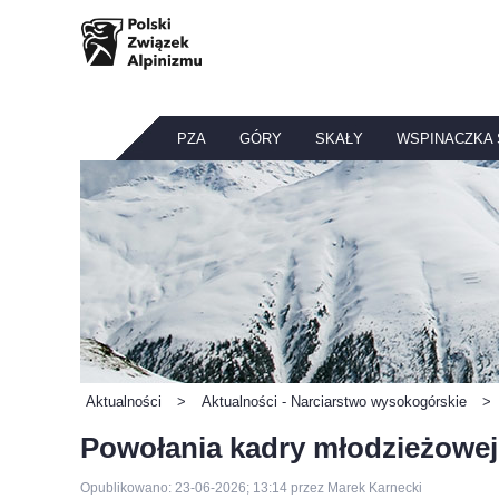
PZA
GÓRY
SKAŁY
WSPINACZKA
Aktualności
>
Aktualności - Narciarstwo wysokogórskie
>
Powołania kadry młodzieżowej
Opublikowano: 23-06-2026; 13:14 przez Marek Karnecki