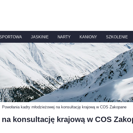
 SPORTOWA
JASKINIE
NARTY
KANIONY
SZKOLENIE
Powołania kadry młodzieżowej na konsultację krajową w COS Zakopane
 na konsultację krajową w COS Zak