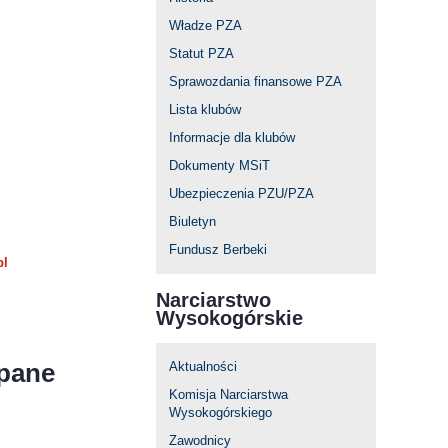
Władze PZA
Statut PZA
Sprawozdania finansowe PZA
Lista klubów
Informacje dla klubów
Dokumenty MSiT
Ubezpieczenia PZU/PZA
Biuletyn
Fundusz Berbeki
pl
Narciarstwo
Wysokogórskie
opane
Aktualności
Komisja Narciarstwa
Wysokogórskiego
Zawodnicy