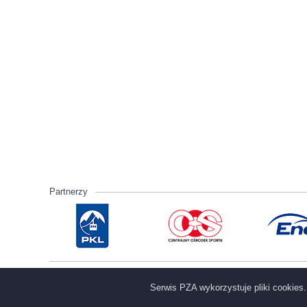
Partnerzy
© Polski Związek Alpinizmu
00-561 Warszawa ul. Mokotows
Serwis PZA wykorzystuje pliki cookies