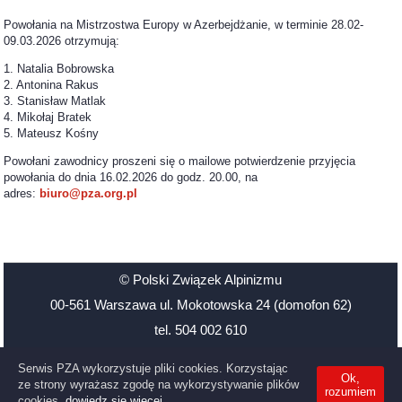
Powołania na Mistrzostwa Europy w Azerbejdżanie, w terminie 28.02-
09.03.2026 otrzymują:
1. Natalia Bobrowska
2. Antonina Rakus
3. Stanisław Matlak
4. Mikołaj Bratek
5. Mateusz Kośny
Powołani zawodnicy proszeni się o mailowe potwierdzenie przyjęcia
powołania do dnia 16.02.2026 do godz. 20.00, na
adres:
biuro@pza.org.pl
© Polski Związek Alpinizmu
00-561 Warszawa ul. Mokotowska 24 (domofon 62)
tel. 504 002 610
Santander Bank Polska 48 1500 1126 1211 2009 3906 0000
Serwis PZA wykorzystuje pliki cookies. Korzystając
Ok,
NIP: 527-21-39-619
ze strony wyrażasz zgodę na wykorzystywanie plików
rozumiem
cookies.
dowiedz się więcej.