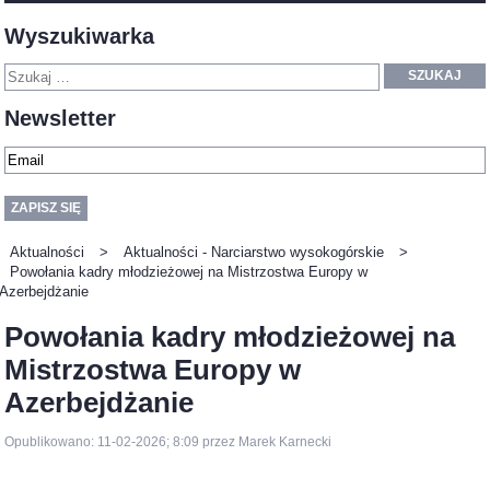
Wyszukiwarka
SZUKAJ
Newsletter
Aktualności
>
Aktualności - Narciarstwo wysokogórskie
>
Powołania kadry młodzieżowej na Mistrzostwa Europy w
Azerbejdżanie
Powołania kadry młodzieżowej na
Mistrzostwa Europy w
Azerbejdżanie
Opublikowano: 11-02-2026; 8:09 przez Marek Karnecki