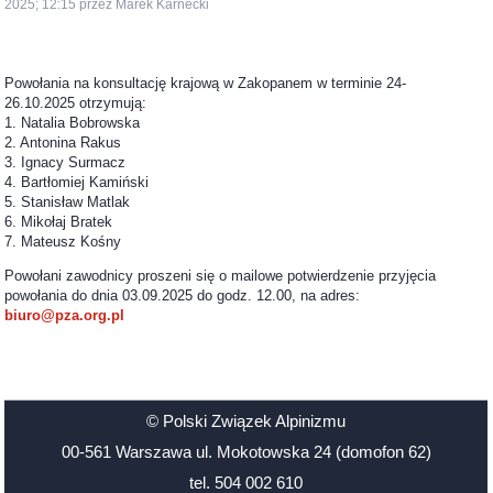
2025; 12:15 przez Marek Karnecki
Powołania na konsultację krajową w Zakopanem w terminie 24-
26.10.2025 otrzymują:
1. Natalia Bobrowska
2. Antonina Rakus
3. Ignacy Surmacz
4. Bartłomiej Kamiński
5. Stanisław Matlak
6. Mikołaj Bratek
7. Mateusz Kośny
Powołani zawodnicy proszeni się o mailowe potwierdzenie przyjęcia
powołania do dnia 03.09.2025 do godz. 12.00, na adres:
biuro@pza.org.pl
© Polski Związek Alpinizmu
00-561 Warszawa ul. Mokotowska 24 (domofon 62)
tel. 504 002 610