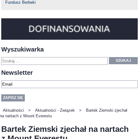
Fundusz Berbeki
Wyszukiwarka
SZUKAJ
Newsletter
Aktualności
>
Aktualności - Związek
>
Bartek Ziemski zjechał
na nartach z Mount Everestu
Bartek Ziemski zjechał na nartach
z Mount Everestu