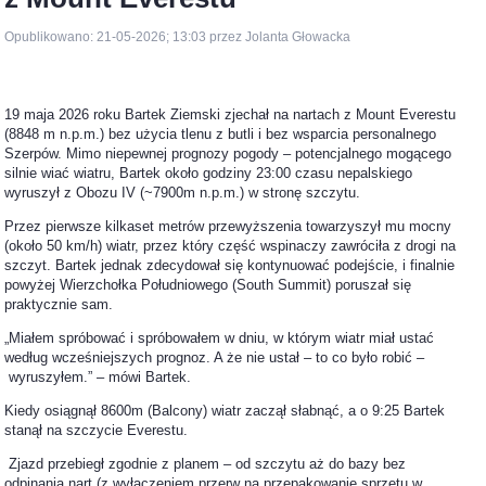
Opublikowano: 21-05-2026; 13:03 przez Jolanta Głowacka
19 maja 2026 roku Bartek Ziemski zjechał na nartach z Mount Everestu
(8848 m n.p.m.) bez użycia tlenu z butli i bez wsparcia personalnego
Szerpów. Mimo niepewnej prognozy pogody – potencjalnego mogącego
silnie wiać wiatru, Bartek około godziny 23:00 czasu nepalskiego
wyruszył z Obozu IV (~7900m n.p.m.) w stronę szczytu.
Przez pierwsze kilkaset metrów przewyższenia towarzyszył mu mocny
(około 50 km/h) wiatr, przez który część wspinaczy zawróciła z drogi na
szczyt. Bartek jednak zdecydował się kontynuować podejście, i finalnie
powyżej Wierzchołka Południowego (South Summit) poruszał się
praktycznie sam.
„Miałem spróbować i spróbowałem w dniu, w którym wiatr miał ustać
według wcześniejszych prognoz. A że nie ustał – to co było robić –
wyruszyłem.” – mówi Bartek.
Kiedy osiągnął 8600m (Balcony) wiatr zaczął słabnąć, a o 9:25 Bartek
stanął na szczycie Everestu.
Zjazd przebiegł zgodnie z planem – od szczytu aż do bazy bez
odpinania nart (z wyłączeniem przerw na przepakowanie sprzętu w