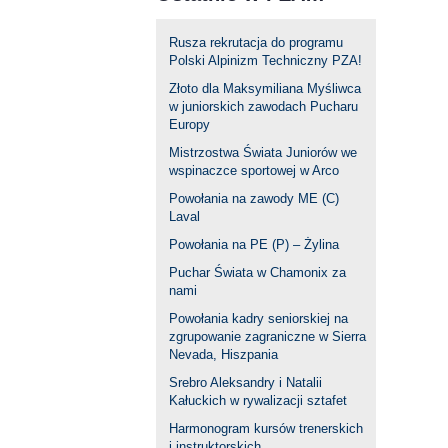
Rusza rekrutacja do programu
Polski Alpinizm Techniczny PZA!
Złoto dla Maksymiliana Myśliwca
w juniorskich zawodach Pucharu
Europy
Mistrzostwa Świata Juniorów we
wspinaczce sportowej w Arco
Powołania na zawody ME (C)
Laval
Powołania na PE (P) – Żylina
Puchar Świata w Chamonix za
nami
Powołania kadry seniorskiej na
zgrupowanie zagraniczne w Sierra
Nevada, Hiszpania
Srebro Aleksandry i Natalii
Kałuckich w rywalizacji sztafet
Harmonogram kursów trenerskich
i instruktorskich