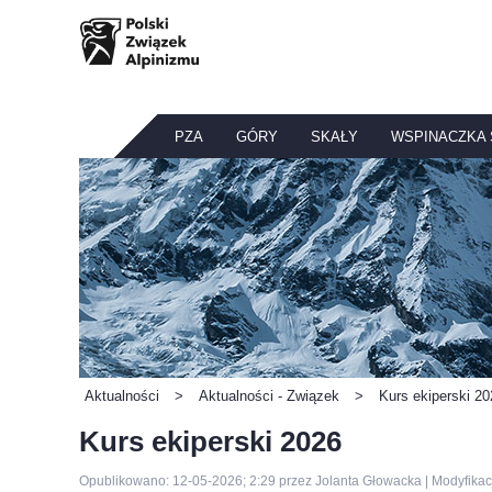
PZA
GÓRY
SKAŁY
WSPINACZKA
Aktualności
>
Aktualności - Związek
>
Kurs ekiperski 20
Kurs ekiperski 2026
Opublikowano: 12-05-2026; 2:29 przez Jolanta Głowacka | Modyfikac