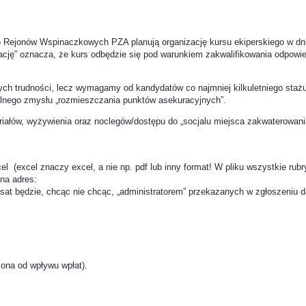
o Rejonów Wspinaczkowych PZA planują organizację kursu ekiperskiego w dn
zację” oznacza, że kurs odbędzie się pod warunkiem zakwalifikowania odpowie
 trudności, lecz wymagamy od kandydatów co najmniej kilkuletniego staż
ólnego zmysłu „rozmieszczania punktów asekuracyjnych”.
iałów, wyżywienia oraz noclegów/dostępu do „socjalu miejsca zakwaterowania
l (excel znaczy excel, a nie np. pdf lub inny format! W pliku wszystkie rubr
 na adres:
sat będzie, chcąc nie chcąc, „administratorem” przekazanych w zgłoszeniu
iona od wpływu wpłat).