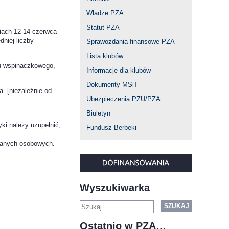
Władze PZA
Statut PZA
iach 12-14 czerwca
dniej liczby
Sprawozdania finansowe PZA
Lista klubów
u wspinaczkowego,
Informacje dla klubów
Dokumenty MSiT
” [niezależnie od
Ubezpieczenia PZU/PZA
Biuletyn
yki należy uzupełnić,
Fundusz Berbeki
 danych osobowych.
Wyszukiwarka
SZUKAJ
Ostatnio w PZA…