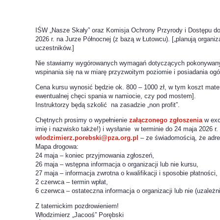
IŚW „Nasze Skały” oraz Komisja Ochrony Przyrody i Dostępu d
2026 r. na Jurze Północnej (z bazą w Łutowcu). [„planują organi
uczestników.]
Nie stawiamy wygórowanych wymagań dotyczących pokonywanych
wspinania się na w miarę przyzwoitym poziomie i posiadania og
Cena kursu wynosić będzie ok. 800 – 1000 zł, w tym koszt mater
ewentualnej chęci spania w namiocie, czy pod mostem].
Instruktorzy będą szkolić na zasadzie „non profit”.
Chętnych prosimy o wypełnienie
załączonego zgłoszenia
w exce
imię i nazwisko także!) i wysłanie w terminie do 24 maja 2026 r.
wlodzimierz.porebski@pza.org.pl
– ze świadomością, że adre
Mapa drogowa:
24 maja – koniec przyjmowania zgłoszeń,
26 maja – wstępna informacja o organizacji lub nie kursu,
27 maja – informacja zwrotna o kwalifikacji i sposobie płatności,
2 czerwca – termin wpłat,
6 czerwca – ostateczna informacja o organizacji lub nie (uzależn
Z taternickim pozdrowieniem!
Włodzimierz „Jacooś” Porębski