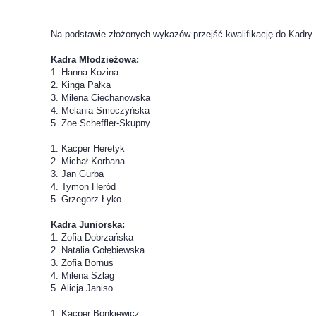
Na podstawie złożonych wykazów przejść kwalifikację do Kadry
Kadra Młodzieżowa:
1. Hanna Kozina
2. Kinga Pałka
3. Milena Ciechanowska
4. Melania Smoczyńska
5. Zoe Scheffler-Skupny
1. Kacper Heretyk
2. Michał Korbana
3. Jan Gurba
4. Tymon Heród
5. Grzegorz Łyko
Kadra Juniorska:
1. Zofia Dobrzańska
2. Natalia Gołębiewska
3. Zofia Bornus
4. Milena Szlag
5. Alicja Janiso
1. Kacper Bonkiewicz