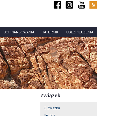
DOFINANSOWANIA
TATERNIK
UBEZPIECZENIA
Związek
O Związku
Historia