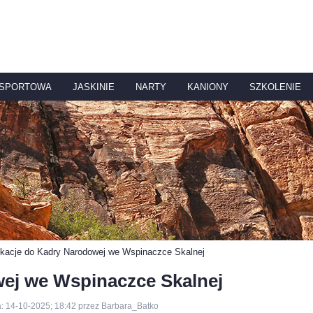
 SPORTOWA
JASKINIE
NARTY
KANIONY
SZKOLENIE
ikacje do Kadry Narodowej we Wspinaczce Skalnej
wej we Wspinaczce Skalnej
a: 14-10-2025; 18:42 przez Barbara_Batko