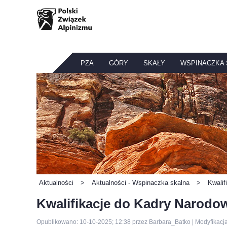
PZA
GÓRY
SKAŁY
WSPINACZKA
Aktualności
>
Aktualności - Wspinaczka skalna
>
Kwalif
Kwalifikacje do Kadry Narodo
Opublikowano: 10-10-2025; 12:38 przez Barbara_Batko | Modyfikacj