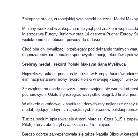
Zakopane stolicą europejskiej wspinaczki na czas. Medal Maks
Miniony weekend w Zakopanem upłynął pod znakiem wspinaczki s
Mistrzostwa Europy Juniorów oraz 14 czerwca Puchar Europy Senio
wielokrotnie dali kibicom powody do radości.
Choć oba dni rywalizacji przebiegały pod dyktando trudnych wa
organizatorów, nie zabrakło sportowych emocji, rekordów życiowy
Srebrny medal i rekord Polski Maksymiliana Myśliwca
Największy sukces podczas Mistrzostw Europy Juniorów odniósł
eliminacji ustanowił nowy rekord Polski w swojej kategorii wiek
Ze względu na opady deszczu i pogarszające się warunki atmosfe
pucharowych. Udało się rozegrać wszystkie biegi 1/8 finału, jed
W efekcie o końcowej klasyfikacji decydowały najlepsze czasy
medal, będący jednym z największych sukcesów polskiej repreze
Tuż za podium uplasował się Antoni Marcisz. Czas 6,15 s zapew
Pilch, który zakończył rywalizację na 15. miejscu.
Bardzo dobrze zaprezentowała się także Natalia Bibro w kategor