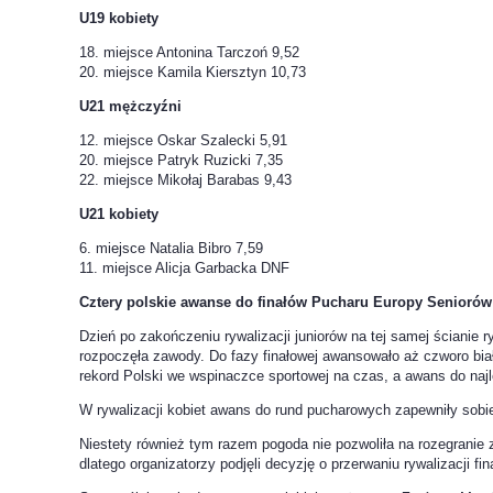
U19 kobiety
18. miejsce Antonina Tarczoń 9,52
20. miejsce Kamila Kiersztyn 10,73
U21 mężczyźni
12. miejsce Oskar Szalecki 5,91
20. miejsce Patryk Ruzicki 7,35
22. miejsce Mikołaj Barabas 9,43
U21 kobiety
6. miejsce Natalia Bibro 7,59
11. miejsce Alicja Garbacka DNF
Cztery polskie awanse do finałów Pucharu Europy Seniorów
Dzień po zakończeniu rywalizacji juniorów na tej samej ścianie 
rozpoczęła zawody. Do fazy finałowej awansowało aż czworo bia
rekord Polski we wspinaczce sportowej na czas, a awans do naj
W rywalizacji kobiet awans do rund pucharowych zapewniły sobi
Niestety również tym razem pogoda nie pozwoliła na rozegrani
dlatego organizatorzy podjęli decyzję o przerwaniu rywalizacji fin