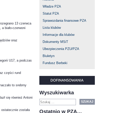
Władze PZA
Statut PZA
Sprawozdania finansowe PZA
rozegrano 13 czerwca
Lista klubów
, a biało-czerwoni
Informacje dla klubów
sędziów oraz
Dokumenty MSiT
Ubezpieczenia PZU/PZA
Biuletyn
egorii U17, a podczas
Fundusz Berbeki
az części rund
aczało to srebrny
Wyszukiwarka
azł się również Antoni
SZUKAJ
 ostatecznie została
Ostatnio w PZA…