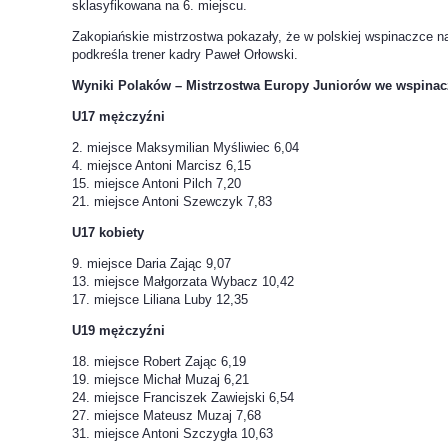
sklasyfikowana na 6. miejscu.
Zakopiańskie mistrzostwa pokazały, że w polskiej wspinaczce na
podkreśla trener kadry Paweł Orłowski.
Wyniki Polaków – Mistrzostwa Europy Juniorów we wspinac
U17 mężczyźni
2. miejsce Maksymilian Myśliwiec 6,04
4. miejsce Antoni Marcisz 6,15
15. miejsce Antoni Pilch 7,20
21. miejsce Antoni Szewczyk 7,83
U17 kobiety
9. miejsce Daria Zając 9,07
13. miejsce Małgorzata Wybacz 10,42
17. miejsce Liliana Luby 12,35
U19 mężczyźni
18. miejsce Robert Zając 6,19
19. miejsce Michał Muzaj 6,21
24. miejsce Franciszek Zawiejski 6,54
27. miejsce Mateusz Muzaj 7,68
31. miejsce Antoni Szczygła 10,63