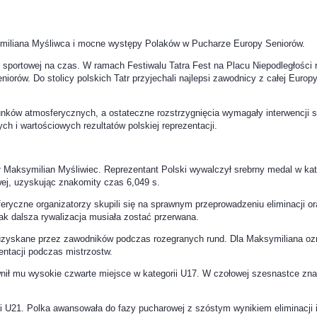
ymiliana Myśliwca i mocne występy Polaków w Pucharze Europy Seniorów.
portowej na czas. W ramach Festiwalu Tatra Fest na Placu Niepodległości 
rów. Do stolicy polskich Tatr przyjechali najlepsi zawodnicy z całej Europy
runków atmosferycznych, a ostateczne rozstrzygnięcia wymagały interwencji 
ch i wartościowych rezultatów polskiej reprezentacji.
 Maksymilian Myśliwiec. Reprezentant Polski wywalczył srebrny medal w kat
owej, uzyskując znakomity czas 6,049 s.
ryczne organizatorzy skupili się na sprawnym przeprowadzeniu eliminacji or
nak dalsza rywalizacja musiała zostać przerwana.
 uzyskane przez zawodników podczas rozegranych rund. Dla Maksymiliana ozn
ntacji podczas mistrzostw.
nił mu wysokie czwarte miejsce w kategorii U17. W czołowej szesnastce znal
ii U21. Polka awansowała do fazy pucharowej z szóstym wynikiem eliminacji i