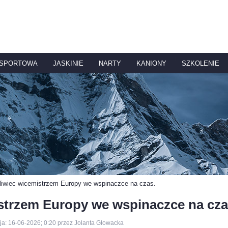
 SPORTOWA
JASKINIE
NARTY
KANIONY
SZKOLENIE
liwiec wicemistrzem Europy we wspinaczce na czas.
istrzem Europy we wspinaczce na cza
ja: 16-06-2026; 0:20 przez Jolanta Głowacka