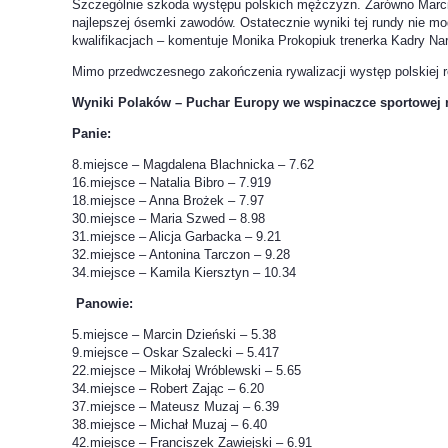
Szczególnie szkoda występu polskich mężczyzn. Zarówno Marcin D
najlepszej ósemki zawodów. Ostatecznie wyniki tej rundy nie mo
kwalifikacjach – komentuje Monika Prokopiuk trenerka Kadry Na
Mimo przedwczesnego zakończenia rywalizacji występ polskiej r
Wyniki Polaków – Puchar Europy we wspinaczce sportowej 
Panie:
8.miejsce – Magdalena Blachnicka – 7.62
16.miejsce – Natalia Bibro – 7.919
18.miejsce – Anna Brożek – 7.97
30.miejsce – Maria Szwed – 8.98
31.miejsce – Alicja Garbacka – 9.21
32.miejsce – Antonina Tarczon – 9.28
34.miejsce – Kamila Kiersztyn – 10.34
Panowie:
5.miejsce – Marcin Dzieński – 5.38
9.miejsce – Oskar Szalecki – 5.417
22.miejsce – Mikołaj Wróblewski – 5.65
34.miejsce – Robert Zając – 6.20
37.miejsce – Mateusz Muzaj – 6.39
38.miejsce – Michał Muzaj – 6.40
42.miejsce – Franciszek Zawiejski – 6.91