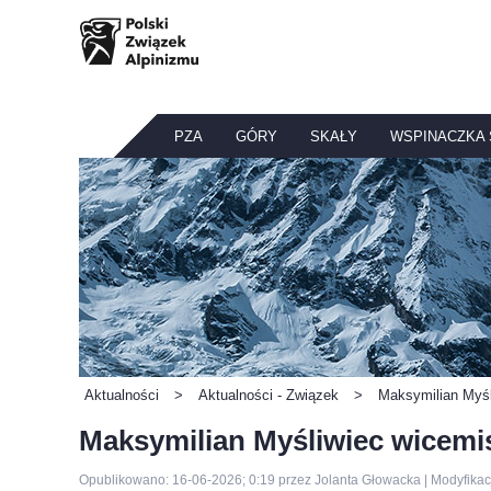
PZA
GÓRY
SKAŁY
WSPINACZKA
Aktualności
>
Aktualności - Związek
>
Maksymilian Myś
Maksymilian Myśliwiec wicem
Opublikowano: 16-06-2026; 0:19 przez Jolanta Głowacka | Modyfikac