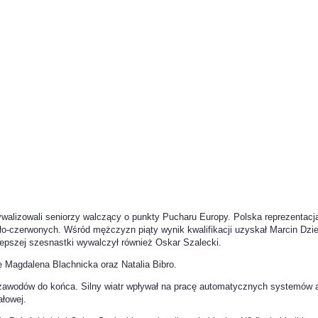
rywalizowali seniorzy walczący o punkty Pucharu Europy. Polska reprezentacj
ło-czerwonych. Wśród mężczyzn piąty wynik kwalifikacji uzyskał Marcin Dzie
lepszej szesnastki wywalczył również Oskar Szalecki.
e Magdalena Blachnicka oraz Natalia Bibro.
e zawodów do końca. Silny wiatr wpływał na pracę automatycznych systemów 
ałowej.