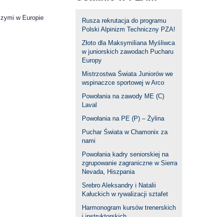
szymi w Europie
Rusza rekrutacja do programu
Polski Alpinizm Techniczny PZA!
Złoto dla Maksymiliana Myśliwca
w juniorskich zawodach Pucharu
Europy
Mistrzostwa Świata Juniorów we
wspinaczce sportowej w Arco
Powołania na zawody ME (C)
Laval
Powołania na PE (P) – Żylina
Puchar Świata w Chamonix za
nami
Powołania kadry seniorskiej na
zgrupowanie zagraniczne w Sierra
Nevada, Hiszpania
Srebro Aleksandry i Natalii
Kałuckich w rywalizacji sztafet
Harmonogram kursów trenerskich
i instruktorskich