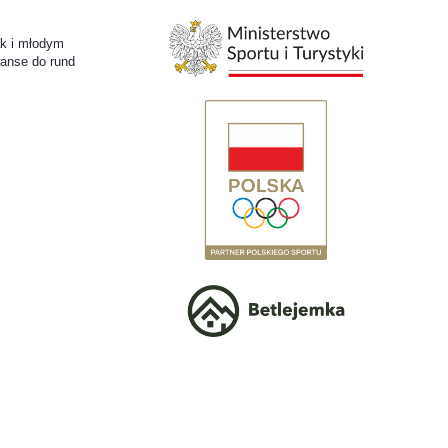
k i młodym
wanse do rund