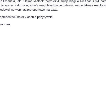
zieński, jak i Oskar Szalecki zwyciężyli swoje biegi w 1/8 finału i byli ba
gły zostać zaliczone, a końcową klasyfikację ustalono na podstawie rezulta
rodowej we wspinaczce sportowej na czas.
eprezentacji należy ocenić pozytywnie.
na czas