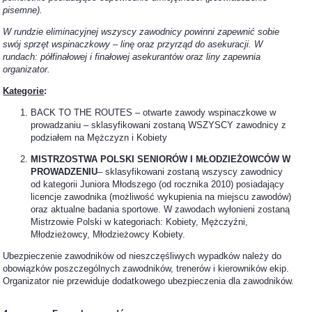
pisemne).
W rundzie eliminacyjnej wszyscy zawodnicy powinni zapewnić sobie
swój sprzęt wspinaczkowy – linę oraz przyrząd do asekuracji. W
rundach: półfinałowej i finałowej asekurantów oraz liny zapewnia
organizator.
Kategorie
:
BACK TO THE ROUTES – otwarte zawody wspinaczkowe w
prowadzaniu – sklasyfikowani zostaną WSZYSCY zawodnicy z
podziałem na Mężczyzn i Kobiety
MISTRZOSTWA POLSKI SENIORÓW I MŁODZIEŻOWCÓW W
PROWADZENIU
– sklasyfikowani zostaną wszyscy zawodnicy
od kategorii Juniora Młodszego (od rocznika 2010) posiadający
licencje zawodnika (możliwość wykupienia na miejscu zawodów)
oraz aktualne badania sportowe. W zawodach wyłonieni zostaną
Mistrzowie Polski w kategoriach: Kobiety, Mężczyźni,
Młodzieżowcy, Młodzieżowcy Kobiety.
Ubezpieczenie zawodników od nieszczęśliwych wypadków należy do
obowiązków poszczególnych zawodników, trenerów i kierowników ekip.
Organizator nie przewiduje dodatkowego ubezpieczenia dla zawodników.