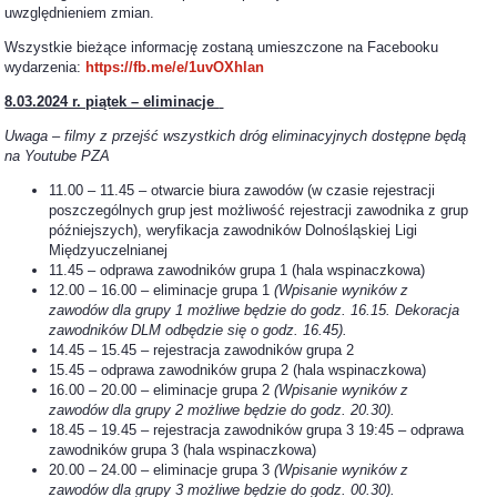
uwzględnieniem zmian.
Wszystkie bieżące informację zostaną umieszczone na Facebooku
wydarzenia:
https://fb.me/e/1uvOXhlan
8.03.2024 r. piątek – eliminacje
Uwaga – filmy z przejść wszystkich dróg eliminacyjnych dostępne będą
na Youtube PZA
11.00 – 11.45 – otwarcie biura zawodów (w czasie rejestracji
poszczególnych grup jest możliwość rejestracji zawodnika z grup
późniejszych), weryfikacja zawodników Dolnośląskiej Ligi
Międzyuczelnianej
11.45 – odprawa zawodników grupa 1 (hala wspinaczkowa)
12.00 – 16.00 – eliminacje grupa 1
(
Wpisanie wyników z
zawodów dla grupy 1 możliwe będzie do godz. 16.15. Dekoracja
zawodników DLM odbędzie się o godz. 16.45).
14.45 – 15.45 – rejestracja zawodników grupa 2
15.45 – odprawa zawodników grupa 2 (hala wspinaczkowa)
16.00 – 20.00 – eliminacje grupa 2
(Wpisanie wyników z
zawodów dla grupy 2 możliwe będzie do godz. 20.30).
18.45 – 19.45 – rejestracja zawodników grupa 3 19:45 – odprawa
zawodników grupa 3 (hala wspinaczkowa)
20.00 – 24.00 – eliminacje grupa 3
(Wpisanie wyników z
zawodów dla grupy 3 możliwe będzie do godz. 00.30).