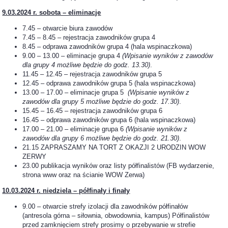
9.03.2024 r. sobota – eliminacje
7.45 – otwarcie biura zawodów
7.45 – 8.45 – rejestracja zawodników grupa 4
8.45 – odprawa zawodników grupa 4 (hala wspinaczkowa)
9.00 – 13.00 – eliminacje grupa 4
(Wpisanie wyników z zawodów
dla grupy 4 możliwe będzie do godz.
13.30)
.
11.45 – 12.45 – rejestracja zawodników grupa 5
12.45 – odprawa zawodników grupa 5 (hala wspinaczkowa)
13.00 – 17.00 – eliminacje grupa 5
(Wpisanie wyników z
zawodów dla grupy 5 możliwe będzie do godz. 17.30)
.
15.45 – 16.45 – rejestracja zawodników grupa 6
16.45 – odprawa zawodników grupa 6 (hala wspinaczkowa)
17.00 – 21.00 – eliminacje grupa 6
(Wpisanie wyników z
zawodów dla grupy 6 możliwe będzie do godz. 21.30)
.
21.15 ZAPRASZAMY NA TORT Z OKAZJI 2 URODZIN WOW
ZERWY
23.00 publikacja wyników oraz listy półfinalistów (FB wydarzenie,
strona www oraz na ścianie WOW Zerwa)
10.03.2024 r. niedziela – półfinały i finały
9.00 – otwarcie strefy izolacji dla zawodników półfinałów
(antresola górna – siłownia, obwodownia, kampus) Półfinalistów
przed zamknięciem strefy prosimy o przebywanie w strefie