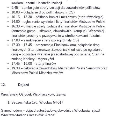
kawiarni, szatni lub strefie izolacji.
9.45 – zamknięcie strefy izolacji dla zawodników półfinałów
10.00 – oglądanie dróg półfinałowych (OS)
10.15 – 13.30 – półfinały kobiet i mężczyzn (start równolegle)
14.00 – ogłoszenie wyników i listy finalistów Mistrzostw Polski
16.30 – otwarcie strefy izolacji dla finalistów Mistrzostw Polski
(antresola górna – siłownia, obwodownia, kampus). Wcześniej
finalistów prosimy o przebywanie w strefie kawiarni i szatni.
17.00 – zamknięcie strefy izolacji (finały OS)
17.30 – 17.45 – prezentacja Finalistów oraz oglądanie dróg
finałowych Start pierwszej Zawodniczki od razu po oglądaniu
dróg – pozostaje w strefie przedstartowej pod ścianą. Start na
zmianę Kobiety i Mężczyźni.
17.45 – 19.00 – starty finałów
19.30 – dekoracja zawodników Mistrzostw Polski Seniorów oraz
Mistrzostw Polski Młodzieżowców.
12. Dojazd
Wrocławski Ośrodek Wspinaczkowy Zerwa
Szczecińska 17d, Wrocław 54-517
Samochodem – dojazd autostradową obwodnicą Wrocławia, zjazd
Wrocław-Stadion (Tarczyński Arena).