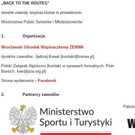
„BACK TO THE ROUTES”
otwarte zawody wspinaczkowe w prowadzeniu
Mistrzostwa Polski Seniorów i Młodzieżowców
1. Organizacja
Wrocławski Ośrodek Wspinaczkowy ZERWA
dyrektor zawodów: Jędrzej Kowal (kontakt@zerwa.pl)
Polski Związek Alpinizmu (kontakt w sprawach formalnych: Piotr
Bunsch, kws@pza.org.pl)
Strona wydarzenia –
Facebook
2. Partnerzy zawodów
Patron