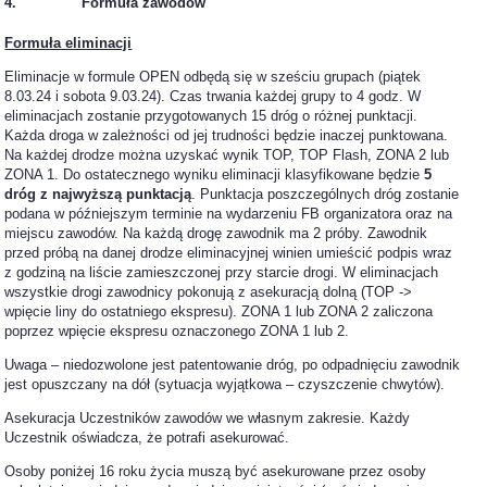
4. Formuła zawodów
Formuła eliminacji
Eliminacje w formule OPEN odbędą się w sześciu grupach (piątek
8.03.24 i sobota 9.03.24). Czas trwania każdej grupy to 4 godz. W
eliminacjach zostanie przygotowanych 15 dróg o różnej punktacji.
Każda droga w zależności od jej trudności będzie inaczej punktowana.
Na każdej drodze można uzyskać wynik TOP, TOP Flash, ZONA 2 lub
ZONA 1. Do ostatecznego wyniku eliminacji klasyfikowane będzie
5
dróg z najwyższą punktacją
. Punktacja poszczególnych dróg zostanie
podana w późniejszym terminie na wydarzeniu FB organizatora oraz na
miejscu zawodów. Na każdą drogę zawodnik ma 2 próby. Zawodnik
przed próbą na danej drodze eliminacyjnej winien umieścić podpis wraz
z godziną na liście zamieszczonej przy starcie drogi. W eliminacjach
wszystkie drogi zawodnicy pokonują z asekuracją dolną (TOP ->
wpięcie liny do ostatniego ekspresu). ZONA 1 lub ZONA 2 zaliczona
poprzez wpięcie ekspresu oznaczonego ZONA 1 lub 2.
Uwaga – niedozwolone jest patentowanie dróg, po odpadnięciu zawodnik
jest opuszczany na dół (sytuacja wyjątkowa – czyszczenie chwytów).
Asekuracja Uczestników zawodów we własnym zakresie. Każdy
Uczestnik oświadcza, że potrafi asekurować.
Osoby poniżej 16 roku życia muszą być asekurowane przez osoby