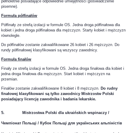
pełnoletnie posiadające odpowiednie umiejętności (poświadczenie
pisemne).
Formuła półfinałów
Półfinały ze strefą izolacji w formule OS. Jedna droga półfinałowa dla
kobiet i jedna droga półfinałowa dla mężczyzn. Starty kobiet i mężczyzn
równolegle.
Do półfinałów zostanie zakwalifikowane 26 kobiet i 26 mężczyzn. Do
rundy półfinałowej klasyfikowani są wszyscy zawodnicy.
Formuła finałów
Finały ze strefą izolacji w formule OS. Jedna droga finałowa dla kobiet i
jedna droga finałowa dla mężczyzn. Start kobiet i mężczyzn na
przemian.
Finałów zostanie zakwalifikowane 8 kobiet i 8 mężczyzn.
Do rudny
finałowej klasyfikowani są tylko zawodnicy Mistrzostw Polski
posiadający licencję zawodnika i badania lekarskie.
5. Mistrzostwa Polski dla ukraińskich wspinaczy /
Чемпіонат Польщі / Кубок Польщі для українських альпіністів