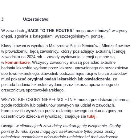
3. Uczestnictwo
W zawodach
„BACK TO THE ROUTES”
mogą uczestniczyć wszyscy
chętni, zgodnie z kategoriami wyszczególnionymi poniżej.
Klasyfikowani w wynikach Mistrzostw Polski Seniorów i Młodzieżowców
w prowadzeniu, będą zawodnicy, którzy posiadający aktualną licencję
zawodnika na 2024 rok – zasady wydawania licencji opisane są
w
komunikacie
. Wszyscy zawodnicy muszą posiadać aktualne
badania lekarskie wydane przez lekarza uprawnionego do orzecznictwa
sportowo-lekarskiego. Zawodnik podczas rejestracji w biurze zawodów
musi pokazać
oryginał badań lekarskich
lub
oświadczenie
, że
posiada badania lekarskie wydane przez lekarza uprawnionego do
orzecznictwa sportowo-lekarskiego.
WSZYSTKIE OSOBY NIEPEŁNOLETNIE muszą przedstawić pisemną
zgodę rodziców lub opiekunów prawnych na udział w zawodach.
Formularz do wyrażenia przez rodzica/prawnego opiekuna zgody na
uczestnictwo dziecka w rywalizacji znajduje się
tutaj
.
Uwaga: w eliminacjach zawodnicy asekurują się wzajemnie. Osoby
poniżej 16 roku życia mogą być asekurowane tylko przez osoby
pełnoletnie posiadające odpowiednie umiejętności (poświadczenie