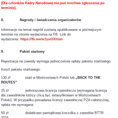
(Dla członków Kadry Narodowej nie jest możliwe zgłoszenie po
terminie).
8. Nagrody i świadczenia organizatorów
Informacje na temat nagród zostaną opublikowane w późniejszym
terminie na stronie wydarzenia na FB. Link do
wydarzenia:
https://fb.me/e/1uvOXhlan
9. Pakiet startowy
Rejestracja na zawody wymaga jednocześnie opłaty pakietu startowego.
Koszt pakietu startowego:
130 zł start w Mistrzostwach Polski lub
„BACK TO THE
ROUTES”
25 zł jednorazowa licencja zawodnicza (wymagana licencja
dla zawodników którzy chcą być sklasyfikowani w Mistrzostwach
Polski). W przypadku posiadania licencji zawodniczej PZA całorocznej,
opłata nie wymagana
50 zł dodatkowo pamiątkowa koszulka z zawodów BTTR
2024