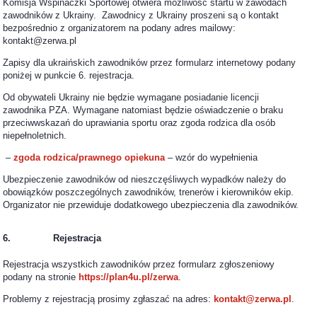
Komisja Wspinaczki Sportowej otwiera możliwość startu w zawodach
zawodników z Ukrainy. Zawodnicy z Ukrainy proszeni są o kontakt
bezpośrednio z organizatorem na podany adres mailowy:
kontakt@zerwa.pl
Zapisy dla ukraińskich zawodników przez formularz internetowy podany
poniżej w punkcie 6. rejestracja.
Od obywateli Ukrainy nie będzie wymagane posiadanie licencji
zawodnika PZA. Wymagane natomiast będzie oświadczenie o braku
przeciwwskazań do uprawiania sportu oraz zgoda rodzica dla osób
niepełnoletnich.
–
zgoda rodzica/prawnego opiekuna
– wzór do wypełnienia
Ubezpieczenie zawodników od nieszczęśliwych wypadków należy do
obowiązków poszczególnych zawodników, trenerów i kierowników ekip.
Organizator nie przewiduje dodatkowego ubezpieczenia dla zawodników.
6. Rejestracja
Rejestracja wszystkich zawodników przez formularz zgłoszeniowy
podany na stronie
https://plan4u.pl/zerwa
.
Problemy z rejestracją prosimy zgłaszać na adres:
kontakt@zerwa.pl
.