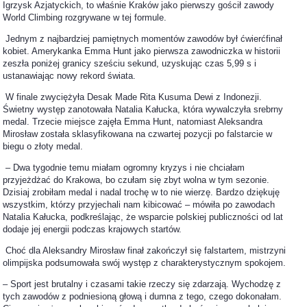
Igrzysk Azjatyckich, to właśnie Kraków jako pierwszy gościł zawody
World Climbing rozgrywane w tej formule.
Jednym z najbardziej pamiętnych momentów zawodów był ćwierćfinał
kobiet. Amerykanka Emma Hunt jako pierwsza zawodniczka w historii
zeszła poniżej granicy sześciu sekund, uzyskując czas 5,99 s i
ustanawiając nowy rekord świata.
W finale zwyciężyła Desak Made Rita Kusuma Dewi z Indonezji.
Świetny występ zanotowała Natalia Kałucka, która wywalczyła srebrny
medal. Trzecie miejsce zajęła Emma Hunt, natomiast Aleksandra
Mirosław została sklasyfikowana na czwartej pozycji po falstarcie w
biegu o złoty medal.
– Dwa tygodnie temu miałam ogromny kryzys i nie chciałam
przyjeżdżać do Krakowa, bo czułam się zbyt wolna w tym sezonie.
Dzisiaj zrobiłam medal i nadal trochę w to nie wierzę. Bardzo dziękuję
wszystkim, którzy przyjechali nam kibicować – mówiła po zawodach
Natalia Kałucka, podkreślając, że wsparcie polskiej publiczności od lat
dodaje jej energii podczas krajowych startów.
Choć dla Aleksandry Mirosław finał zakończył się falstartem, mistrzyni
olimpijska podsumowała swój występ z charakterystycznym spokojem.
– Sport jest brutalny i czasami takie rzeczy się zdarzają. Wychodzę z
tych zawodów z podniesioną głową i dumna z tego, czego dokonałam.