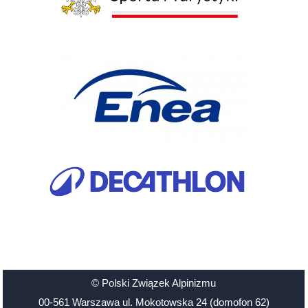
© Polski Związek Alpinizmu
00-561 Warszawa ul. Mokotowska 24 (domofon 62)