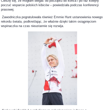
Cieszę się, że mogłam biegać od początku do końca i po raz kolejny
poczuć wsparcie polskich kibiców – powiedziała podczas konferencji
prasowej.
Zawodniczka pogratulowała również Emmie Hunt ustanowienia nowego
rekordu świata, podkreślając, że właśnie dzięki takim osiągnięciom
wspinaczka na czas nieustannie się rozwija.