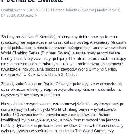
Opublikowano: 6-07-2026; 12:11 przez Jolanta Głowacka | Modyfikacja: 8-
07-2026; 8:00 przez M
Srebrny medal Natalii Kałuckiej, historyczny debiut nowego formatu
rywalizacji we wspinaczce na czas, ostatni występ Aleksandry Mirosław
przed polską publicznością i zarazem pożegnanie z karierą w zawodach
World Climbing Series (Pucharu Świata), a także nowy rekord świata
Emmy Hunt, który zakończył pobijany 11-krotnie rekord świata należący
niezmiennie do polskiej mistrzyni – tak w skrócie można podsumować
rywalizację indywidualną podczas zawodów World Climbing Series,
rozegranych w Krakowie w dniach 3–4 lipca.
Zawody zakończone na Rynku Głównym pokazały, że wspinaczka na
czas wkracza w kolejny etap rozwoju, oferując kibicom widowisko na
najwyższym światowym poziomie.
Na specjalnie przygotowanej, czterotorowej ścianie – wykorzystanej po
raz pierwszy w historii cyklu World Climbing Series – rywalizowało
blisko 140 zawodniczek i zawodników z całego świata. Poziom
kwalifikacji był niezwykle wysoki, a nowy format pozwolił na jeszcze
bardziej dynamiczne prowadzenie zawodów. Choć czterotorowe ściany
wykorzystywano wcześniej m.in. podczas The World Games czy