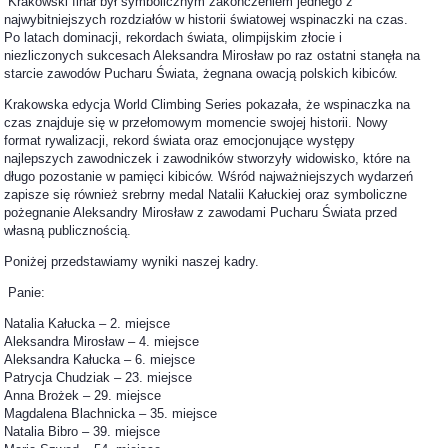
Krakowski finał był symbolicznym zakończeniem jednego z
najwybitniejszych rozdziałów w historii światowej wspinaczki na czas.
Po latach dominacji, rekordach świata, olimpijskim złocie i
niezliczonych sukcesach Aleksandra Mirosław po raz ostatni stanęła na
starcie zawodów Pucharu Świata, żegnana owacją polskich kibiców.
Krakowska edycja World Climbing Series pokazała, że wspinaczka na
czas znajduje się w przełomowym momencie swojej historii. Nowy
format rywalizacji, rekord świata oraz emocjonujące występy
najlepszych zawodniczek i zawodników stworzyły widowisko, które na
długo pozostanie w pamięci kibiców. Wśród najważniejszych wydarzeń
zapisze się również srebrny medal Natalii Kałuckiej oraz symboliczne
pożegnanie Aleksandry Mirosław z zawodami Pucharu Świata przed
własną publicznością.
Poniżej przedstawiamy wyniki naszej kadry.
Panie:
Natalia Kałucka – 2. miejsce
Aleksandra Mirosław – 4. miejsce
Aleksandra Kałucka – 6. miejsce
Patrycja Chudziak – 23. miejsce
Anna Brożek – 29. miejsce
Magdalena Blachnicka – 35. miejsce
Natalia Bibro – 39. miejsce