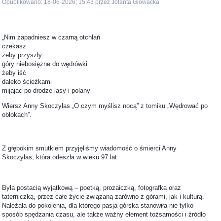
Opublikowano: 18-06-2026; 15:43 przez Jolanta Głowacka
„Nim zapadniesz w czarną otchłań
czekasz
żeby przyszły
góry niebosiężne do wędrówki
żeby iść
daleko ścieżkami
mijając po drodze lasy i polany”
Wiersz Anny Skoczylas „O czym myślisz nocą” z tomiku „Wędrować po
obłokach”.
Z głębokim smutkiem przyjęliśmy wiadomość o śmierci Anny
Skoczylas, która odeszła w wieku 97 lat.
Była postacią wyjątkową – poetką, prozaiczką, fotografką oraz
taterniczką, przez całe życie związaną zarówno z górami, jak i kulturą.
Należała do pokolenia, dla którego pasja górska stanowiła nie tylko
sposób spędzania czasu, ale także ważny element tożsamości i źródło