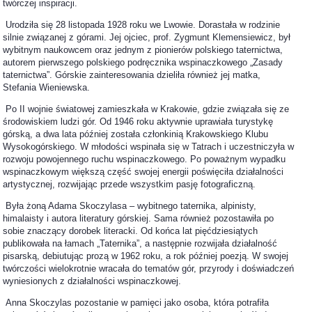
twórczej inspiracji.
Urodziła się 28 listopada 1928 roku we Lwowie. Dorastała w rodzinie
silnie związanej z górami. Jej ojciec, prof. Zygmunt Klemensiewicz, był
wybitnym naukowcem oraz jednym z pionierów polskiego taternictwa,
autorem pierwszego polskiego podręcznika wspinaczkowego „Zasady
taternictwa”. Górskie zainteresowania dzieliła również jej matka,
Stefania Wieniewska.
Po II wojnie światowej zamieszkała w Krakowie, gdzie związała się ze
środowiskiem ludzi gór. Od 1946 roku aktywnie uprawiała turystykę
górską, a dwa lata później została członkinią Krakowskiego Klubu
Wysokogórskiego. W młodości wspinała się w Tatrach i uczestniczyła w
rozwoju powojennego ruchu wspinaczkowego. Po poważnym wypadku
wspinaczkowym większą część swojej energii poświęciła działalności
artystycznej, rozwijając przede wszystkim pasję fotograficzną.
Była żoną Adama Skoczylasa – wybitnego taternika, alpinisty,
himalaisty i autora literatury górskiej. Sama również pozostawiła po
sobie znaczący dorobek literacki. Od końca lat pięćdziesiątych
publikowała na łamach „Taternika”, a następnie rozwijała działalność
pisarską, debiutując prozą w 1962 roku, a rok później poezją. W swojej
twórczości wielokrotnie wracała do tematów gór, przyrody i doświadczeń
wyniesionych z działalności wspinaczkowej.
Anna Skoczylas pozostanie w pamięci jako osoba, która potrafiła