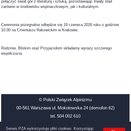
połączyć świat gór z literaturą i sztuką, pozostawiając trwały ślad
zarówno w środowisku wspinaczkowym, jak i kulturalnym.
Ceremonia pożegnalna odbędzie się 19 czerwca 2026 roku o godzinie
10.00 na Cmentarzu Rakowickim w Krakowie.
Rodzinie, Bliskim oraz Przyjaciołom składamy wyrazy szczerego
współczucia.
© Polski Związek Alpinizmu
00-561 Warszawa ul. Mokotowska 24 (domofon 62)
tel. 504 002 610
Santander Bank Polska 48 1500 1126 1211 2009 3906 0000
Serwis PZA wykorzystuje pliki cookies. Korzystając