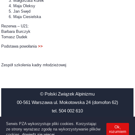
Małgorzata Kurek
Maja Oleksy
Jan Swęd
Maja Ciesielska
Rezerwa – U21:
Barbara Burczyk
Tomasz Dudek
Podstawa powołania
>>
Zespół szkolenia kadry młodzieżowej
© Polski Związek Alpinizmu
00-561 Warszawa ul. Mokotowska 24 (domofon 62)
tel. 504 002 610
Santander Bank Polska 48 1500 1126 1211 2009 3906 0000
Serwis PZA wykorzystuje pliki cookies. Korzystając
Ok,
NIP: 527-21-39-619
ze strony wyrażasz zgodę na wykorzystywanie plików
rozumiem
cookies.
dowiedz się więcej.