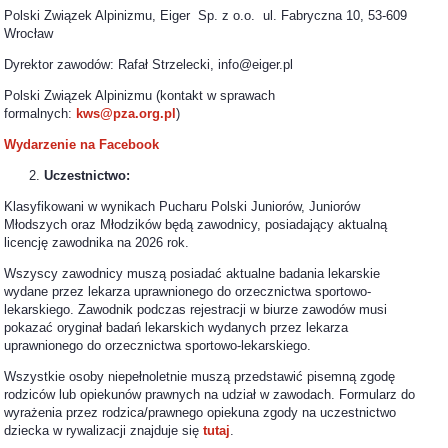
Polski Związek Alpinizmu, Eiger Sp. z o.o. ul. Fabryczna 10, 53-609
Wrocław
Dyrektor zawodów: Rafał Strzelecki, info@eiger.pl
Polski Związek Alpinizmu (kontakt w sprawach
formalnych:
kws@pza.org.pl
)
Wydarzenie na Facebook
Uczestnictwo:
Klasyfikowani w wynikach Pucharu Polski Juniorów, Juniorów
Młodszych oraz Młodzików będą zawodnicy, posiadający aktualną
licencję zawodnika na 2026 rok.
Wszyscy zawodnicy muszą posiadać aktualne badania lekarskie
wydane przez lekarza uprawnionego do orzecznictwa sportowo-
lekarskiego. Zawodnik podczas rejestracji w biurze zawodów musi
pokazać oryginał badań lekarskich wydanych przez lekarza
uprawnionego do orzecznictwa sportowo-lekarskiego.
Wszystkie osoby niepełnoletnie muszą przedstawić pisemną zgodę
rodziców lub opiekunów prawnych na udział w zawodach. Formularz do
wyrażenia przez rodzica/prawnego opiekuna zgody na uczestnictwo
dziecka w rywalizacji znajduje się
tutaj
.