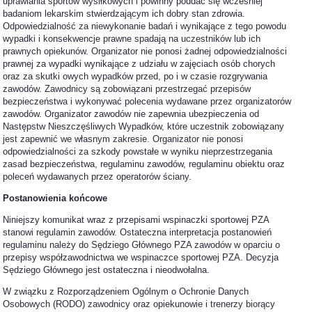
uprawiania sportów wysiłkowych i powinny poddać się wcześniej
badaniom lekarskim stwierdzającym ich dobry stan zdrowia.
Odpowiedzialność za niewykonanie badań i wynikające z tego powodu
wypadki i konsekwencje prawne spadają na uczestników lub ich
prawnych opiekunów. Organizator nie ponosi żadnej odpowiedzialności
prawnej za wypadki wynikające z udziału w zajęciach osób chorych
oraz za skutki owych wypadków przed, po i w czasie rozgrywania
zawodów. Zawodnicy są zobowiązani przestrzegać przepisów
bezpieczeństwa i wykonywać polecenia wydawane przez organizatorów
zawodów. Organizator zawodów nie zapewnia ubezpieczenia od
Następstw Nieszczęśliwych Wypadków, które uczestnik zobowiązany
jest zapewnić we własnym zakresie. Organizator nie ponosi
odpowiedzialności za szkody powstałe w wyniku nieprzestrzegania
zasad bezpieczeństwa, regulaminu zawodów, regulaminu obiektu oraz
poleceń wydawanych przez operatorów ściany.
Postanowienia końcowe
Niniejszy komunikat wraz z przepisami wspinaczki sportowej PZA
stanowi regulamin zawodów. Ostateczna interpretacja postanowień
regulaminu należy do Sędziego Głównego PZA zawodów w oparciu o
przepisy współzawodnictwa we wspinaczce sportowej PZA. Decyzja
Sędziego Głównego jest ostateczna i nieodwołalna.
W związku z Rozporządzeniem Ogólnym o Ochronie Danych
Osobowych (RODO) zawodnicy oraz opiekunowie i trenerzy biorący