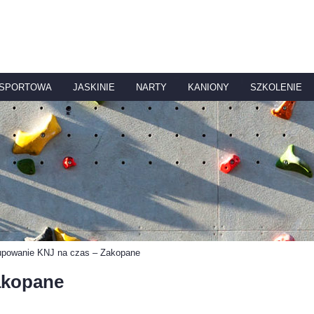
 SPORTOWA
JASKINIE
NARTY
KANIONY
SZKOLENIE
upowanie KNJ na czas – Zakopane
akopane