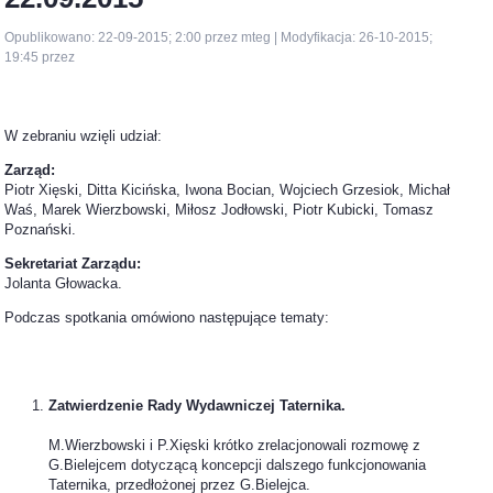
Opublikowano: 22-09-2015; 2:00 przez mteg | Modyfikacja: 26-10-2015;
19:45 przez
W zebraniu wzięli udział:
Zarząd:
Piotr Xięski, Ditta Kicińska, Iwona Bocian, Wojciech Grzesiok, Michał
Waś, Marek Wierzbowski, Miłosz Jodłowski, Piotr Kubicki, Tomasz
Poznański.
Sekretariat Zarządu:
Jolanta Głowacka.
Podczas spotkania omówiono następujące tematy:
Zatwierdzenie Rady Wydawniczej Taternika.
M.Wierzbowski i P.Xięski krótko zrelacjonowali rozmowę z
G.Bielejcem dotyczącą koncepcji dalszego funkcjonowania
Taternika, przedłożonej przez G.Bielejca.