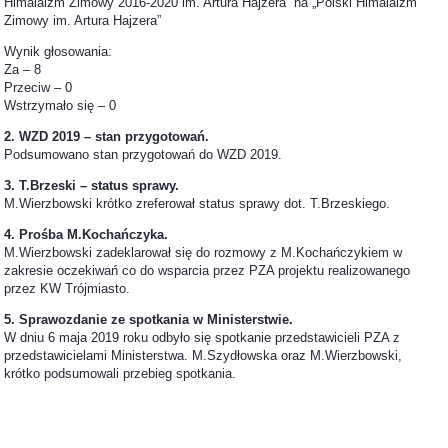
Himalaizm Zimowy 2016-2020 im. Artura Hajzera” na „Polski Himalaizm
Zimowy im. Artura Hajzera”
Wynik głosowania:
Za – 8
Przeciw – 0
Wstrzymało się – 0
2. WZD 2019 – stan przygotowań.
Podsumowano stan przygotowań do WZD 2019.
3. T.Brzeski – status sprawy.
M.Wierzbowski krótko zreferował status sprawy dot. T.Brzeskiego.
4. Prośba M.Kochańczyka.
M.Wierzbowski zadeklarował się do rozmowy z M.Kochańczykiem w
zakresie oczekiwań co do wsparcia przez PZA projektu realizowanego
przez KW Trójmiasto.
5. Sprawozdanie ze spotkania w Ministerstwie.
W dniu 6 maja 2019 roku odbyło się spotkanie przedstawicieli PZA z
przedstawicielami Ministerstwa. M.Szydłowska oraz M.Wierzbowski,
krótko podsumowali przebieg spotkania.