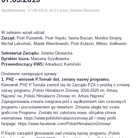
Opublikowano: 17-06-2019; 16:21 przez Jolanta Głowacka
W zebraniu wzięli udział:
Zarząd:
Piotr Pustelnik, Piotr Xięski, Iwona Bocian, Monika Strojny,
Michał Leksiński, Marek Wierzbowski, Piotr Kubicki, Miłosz Jodłowski
Sekretariat Zarządu:
Jolanta Głowacka
Dyrektor biura:
Marzena Szydłowska
Przewodniczący KWS:
Arkadiusz Kamiński
Omówiono następujące sprawy:
1. PHZ – wniosek P.Tomali dot. zmiany nazwy programu.
Kierownik PHZ P.Tomala zwrócił się do Zarządu PZA z prośbą o zmianę
nazwy programu „Polski Himalaizm Zimowy 2016-2020 im. Artura
Hajzera” na „Polski Himalaizm Zimowy im. Artura Hajzera”.
Zaproponowana zmiana związana jest z wydłużeniem ram czasowych
programu i pozostawieniem go otwartym. Zmianie uległa też szata
graficzna Programu. Została też założona nowa, oficjalna strona
internetowa: https://www.polskihimalaizmzimowy.pl/ i nowy profil
fanpage: https://www.facebook.com/PolskiHimalaizmZimowy/.
P.Xięski zarządził głosowanie nad zmianą nazwy programu „Polski