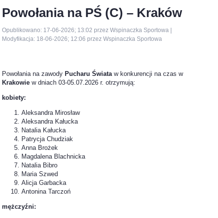
Powołania na PŚ (C) – Kraków
Opublikowano: 17-06-2026; 13:02 przez Wspinaczka Sportowa |
Modyfikacja: 18-06-2026; 12:06 przez Wspinaczka Sportowa
Powołania na zawody
Pucharu Świata
w konkurencji na czas w
Krakowie
w dniach 03-05.07.2026 r. otrzymują:
kobiety:
Aleksandra Mirosław
Aleksandra Kałucka
Natalia Kałucka
Patrycja Chudziak
Anna Brożek
Magdalena Blachnicka
Natalia Bibro
Maria Szwed
Alicja Garbacka
Antonina Tarczoń
mężczyźni: