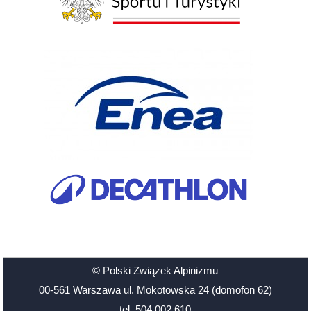
© Polski Związek Alpinizmu
00-561 Warszawa ul. Mokotowska 24 (domofon 62)
tel. 504 002 610