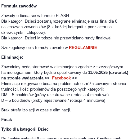
Formuła zawodów
Zawody odbędą się w formule FLASH.
Dla kategorii Dzieci zostaną rozegrane eliminacje oraz finał dla 8
najlepszych zawodników (8 z każdej kategorii z podziałem na
dziewczynki i chłopców).
Dla kategorii Dzieci Młodsze nie przewidziano rundy finałowej.
Szczegółowy opis formuły zawarto w
REGULAMINIE
.
Eliminacje:
Zawodnicy będą startować w eliminacjach zgodnie z szczegółowym
harmonogramem, który będzie opublikowany do
11.06.2026 (czwartek)
na stronie wydarzenia >>
Facebook
<<
Eliminacje rozgrywane będą na problemach o zróżnicowanym stopniu
trudności. Ilość problemów dla poszczególnych kategorii:
DM – 5 boulderów (próby rejestrowane / rotacja 4 minutowa)
D – 5 boulderów (próby rejestrowane / rotacja 4 minutowa)
Brak strefy izolacji w czasie eliminacji.
Finał:
Tylko dla kategorii Dzieci
Do finałów wchodzi 8 najlepszych zawodniczek oraz 8 najlepszych