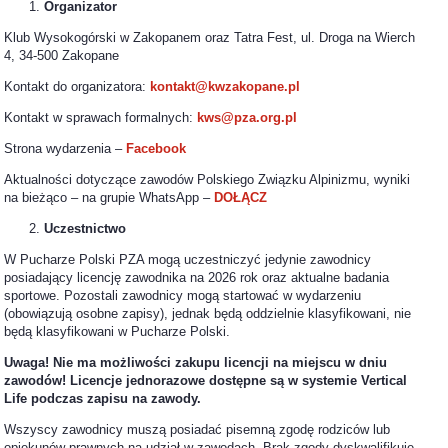
Organizator
Klub Wysokogórski w Zakopanem oraz Tatra Fest, ul. Droga na Wierch
4, 34-500 Zakopane
Kontakt do organizatora:
kontakt@kwzakopane.pl
Kontakt w sprawach formalnych:
kws@pza.org.pl
Strona wydarzenia –
Facebook
Aktualności dotyczące zawodów Polskiego Związku Alpinizmu, wyniki
na bieżąco – na grupie WhatsApp –
DOŁĄCZ
Uczestnictwo
W Pucharze Polski PZA mogą uczestniczyć jedynie zawodnicy
posiadający licencję zawodnika na 2026 rok oraz aktualne badania
sportowe. Pozostali zawodnicy mogą startować w wydarzeniu
(obowiązują osobne zapisy), jednak będą oddzielnie klasyfikowani, nie
będą klasyfikowani w Pucharze Polski.
Uwaga! Nie ma możliwości zakupu licencji na miejscu w dniu
zawodów! Licencje jednorazowe dostępne są w systemie Vertical
Life podczas zapisu na zawody.
Wszyscy zawodnicy muszą posiadać pisemną zgodę rodziców lub
opiekunów prawnych na udział w zawodach. Brak zgody dyskwalifikuje