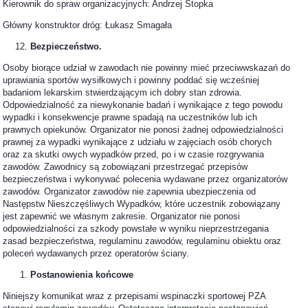
Kierownik do spraw organizacyjnych: Andrzej Stopka
Główny konstruktor dróg: Łukasz Smagała
Bezpieczeństwo.
Osoby biorące udział w zawodach nie powinny mieć przeciwwskazań do
uprawiania sportów wysiłkowych i powinny poddać się wcześniej
badaniom lekarskim stwierdzającym ich dobry stan zdrowia.
Odpowiedzialność za niewykonanie badań i wynikające z tego powodu
wypadki i konsekwencje prawne spadają na uczestników lub ich
prawnych opiekunów. Organizator nie ponosi żadnej odpowiedzialności
prawnej za wypadki wynikające z udziału w zajęciach osób chorych
oraz za skutki owych wypadków przed, po i w czasie rozgrywania
zawodów. Zawodnicy są zobowiązani przestrzegać przepisów
bezpieczeństwa i wykonywać polecenia wydawane przez organizatorów
zawodów. Organizator zawodów nie zapewnia ubezpieczenia od
Następstw Nieszczęśliwych Wypadków, które uczestnik zobowiązany
jest zapewnić we własnym zakresie. Organizator nie ponosi
odpowiedzialności za szkody powstałe w wyniku nieprzestrzegania
zasad bezpieczeństwa, regulaminu zawodów, regulaminu obiektu oraz
poleceń wydawanych przez operatorów ściany.
Postanowienia końcowe
Niniejszy komunikat wraz z przepisami wspinaczki sportowej PZA