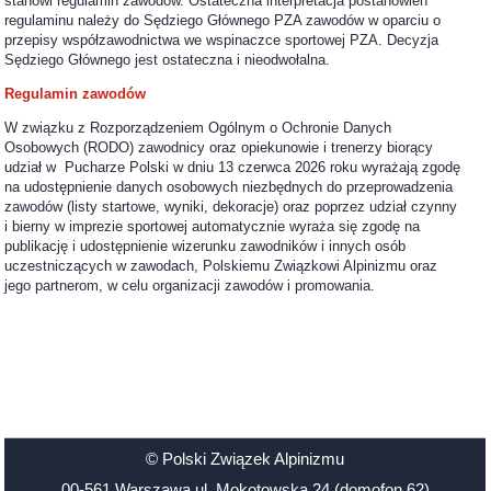
stanowi regulamin zawodów. Ostateczna interpretacja postanowień
regulaminu należy do Sędziego Głównego PZA zawodów w oparciu o
przepisy współzawodnictwa we wspinaczce sportowej PZA. Decyzja
Sędziego Głównego jest ostateczna i nieodwołalna.
Regulamin zawodów
W związku z Rozporządzeniem Ogólnym o Ochronie Danych
Osobowych (RODO) zawodnicy oraz opiekunowie i trenerzy biorący
udział w Pucharze Polski w dniu 13 czerwca 2026 roku wyrażają zgodę
na udostępnienie danych osobowych niezbędnych do przeprowadzenia
zawodów (listy startowe, wyniki, dekoracje) oraz poprzez udział czynny
i bierny w imprezie sportowej automatycznie wyraża się zgodę na
publikację i udostępnienie wizerunku zawodników i innych osób
uczestniczących w zawodach, Polskiemu Związkowi Alpinizmu oraz
jego partnerom, w celu organizacji zawodów i promowania.
© Polski Związek Alpinizmu
00-561 Warszawa ul. Mokotowska 24 (domofon 62)