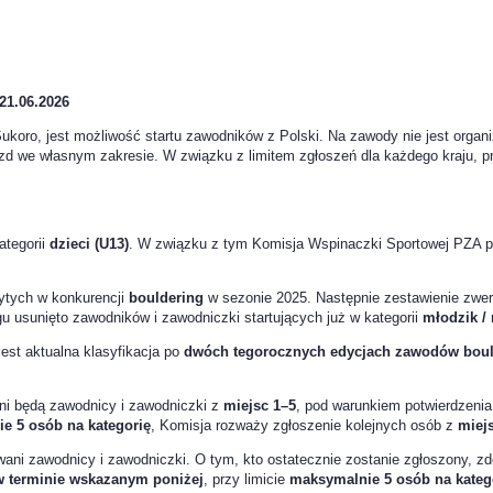
21.06.2026
koro, jest możliwość startu zawodników z Polski. Na zawody nie jest orga
azd we własnym zakresie. W związku z limitem zgłoszeń dla każdego kraju, 
ategorii
dzieci (U13)
. W związku z tym Komisja Wspinaczki Sportowej PZA p
ytych w konkurencji
bouldering
w sezonie 2025. Następnie zestawienie zwe
u usunięto zawodników i zawodniczki startujących już w kategorii
młodzik /
est aktualna klasyfikacja po
dwóch tegorocznych edycjach zawodów bou
ni będą zawodnicy i zawodniczki z
miejsc 1–5
, pod warunkiem potwierdzenia
e 5 osób na kategorię
, Komisja rozważy zgłoszenie kolejnych osób z
miej
ani zawodnicy i zawodniczki. O tym, kto ostatecznie zostanie zgłoszony, z
w terminie wskazanym poniżej
, przy limicie
maksymalnie 5 osób na kateg