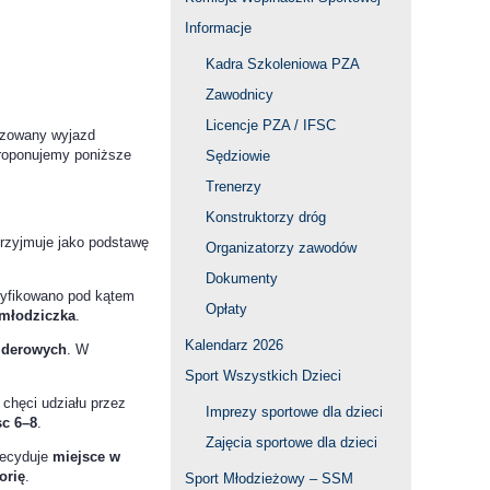
Informacje
Kadra Szkoleniowa PZA
Zawodnicy
Licencje PZA / IFSC
nizowany wyjazd
proponujemy poniższe
Sędziowie
Trenerzy
Konstruktorzy dróg
rzyjmuje jako podstawę
Organizatorzy zawodów
Dokumenty
ryfikowano pod kątem
Opłaty
 młodziczka
.
Kalendarz 2026
lderowych
. W
Sport Wszystkich Dzieci
 chęci udziału przez
Imprezy sportowe dla dzieci
sc 6–8
.
Zajęcia sportowe dla dzieci
decyduje
miejsce w
orię
.
Sport Młodzieżowy – SSM