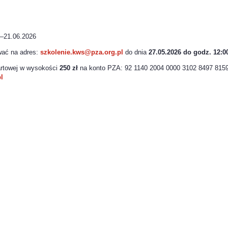
0–21.06.2026
wać na adres:
szkolenie.kws@pza.org.
pl
do dnia
27.05.2026 do godz. 12:0
tartowej w wysokości
250 zł
na konto PZA: 92 1140 2004 0000 3102 8497 8159
l