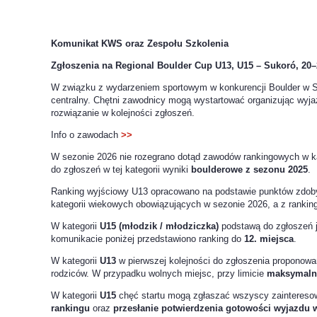
Komunikat KWS oraz Zespołu Szkolenia
Zgłoszenia na Regional Boulder Cup U13, U15 – Sukoró, 20–
W związku z wydarzeniem sportowym w konkurencji Boulder w Su
centralny. Chętni zawodnicy mogą wystartować organizując wyj
rozwiązanie w kolejności zgłoszeń.
Info o zawodach
>>
W sezonie 2026 nie rozegrano dotąd zawodów rankingowych w k
do zgłoszeń w tej kategorii wyniki
boulderowe z sezonu 2025
.
Ranking wyjściowy U13 opracowano na podstawie punktów zdob
kategorii wiekowych obowiązujących w sezonie 2026, a z ranking
W kategorii
U15 (młodzik / młodziczka)
podstawą do zgłoszeń j
komunikacie poniżej przedstawiono ranking do
12. miejsca
.
W kategorii
U13
w pierwszej kolejności do zgłoszenia proponowa
rodziców. W przypadku wolnych miejsc, przy limicie
maksymalni
W kategorii
U15
chęć startu mogą zgłaszać wszyscy zainteresow
rankingu
oraz
przesłanie potwierdzenia gotowości wyjazdu 