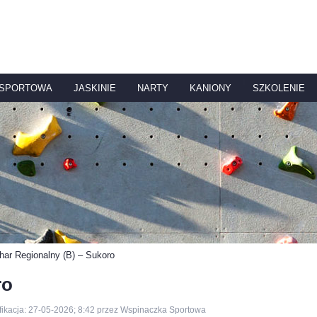
 SPORTOWA
JASKINIE
NARTY
KANIONY
SZKOLENIE
har Regionalny (B) – Sukoro
ro
ikacja: 27-05-2026; 8:42 przez Wspinaczka Sportowa