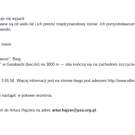
je się wyjazd
ne są od wielu lat i ich prestiż międzynarodowy rośnie. Ich pomysłodawcami 
ierdin.
 trasie
assic”. Bieg
c” w Garabashi (beczki) na 3800 m — oba kończą się na zachodnim szczycie
3:55:58. Więcej informacji jest na stronie biegu pod adresem http://www.elbr
 nastąpić w połowie września.
eń do Artura Hajzera na adres
artur.hajzer@pza.org.pl
.