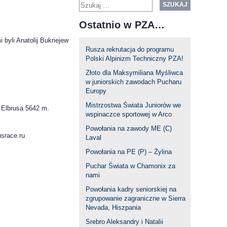
SZUKAJ
Ostatnio w PZA…
byli Anatolij Bukriejew
Rusza rekrutacja do programu
Polski Alpinizm Techniczny PZA!
Złoto dla Maksymiliana Myśliwca
w juniorskich zawodach Pucharu
Europy
Mistrzostwa Świata Juniorów we
 Elbrusa 5642 m.
wspinaczce sportowej w Arco
Powołania na zawody ME (C)
usrace.ru
Laval
Powołania na PE (P) – Żylina
Puchar Świata w Chamonix za
nami
Powołania kadry seniorskiej na
zgrupowanie zagraniczne w Sierra
Nevada, Hiszpania
Srebro Aleksandry i Natalii