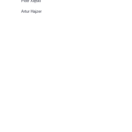
Piotr Xięski
Artur Hajzer