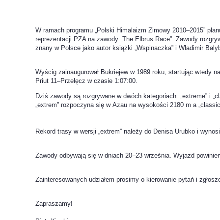
W ramach programu „Polski Himalaizm Zimowy 2010–2015” planu
reprezentacji PZA na zawody „The Elbrus Race”. Zawody rozgrywa
znany w Polsce jako autor książki „Wspinaczka” i Władimir Balyb
Wyścig zainaugurował Bukriejew w 1989 roku, startując wtedy na
Priut 11–Przełęcz w czasie 1:07:00.
Dziś zawody są rozgrywane w dwóch kategoriach: „extreme” i „cl
„extrem” rozpoczyna się w Azau na wysokości 2180 m a „classi
Rekord trasy w wersji „extrem” należy do Denisa Urubko i wynosi 
Zawody odbywają się w dniach 20–23 września. Wyjazd powinien
Zainteresowanych udziałem prosimy o kierowanie pytań i zgłosz
Zapraszamy!