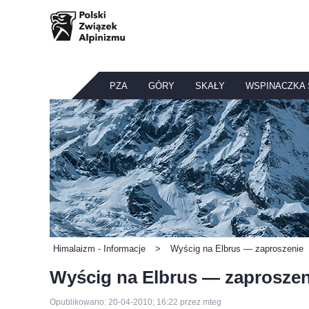
PZA
GÓRY
SKAŁY
WSPINACZKA
Himalaizm - Informacje
>
Wyścig na Elbrus — zaproszenie
Wyścig na Elbrus — zaproszen
Opublikowano: 20-04-2010; 16:22 przez mteg