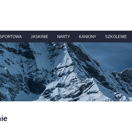
 SPORTOWA
JASKINIE
NARTY
KANIONY
SZKOLENIE
ie