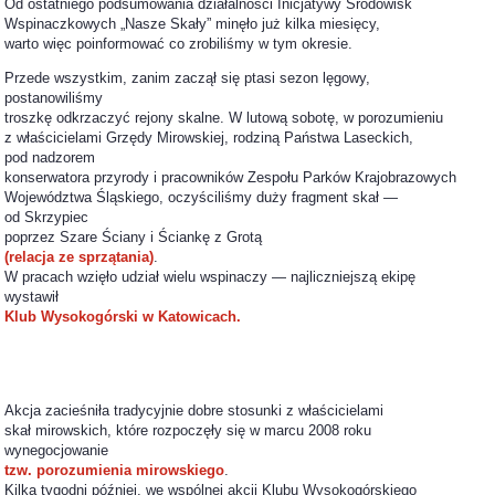
Od ostatniego podsumowania działalności Inicjatywy Środowisk
Wspinaczkowych „Nasze Skały” minęło już kilka miesięcy,
warto więc poinformować co zrobiliśmy w tym okresie.
Przede wszystkim, zanim zaczął się ptasi sezon lęgowy,
postanowiliśmy
troszkę odkrzaczyć rejony skalne. W lutową sobotę, w porozumieniu
z właścicielami Grzędy Mirowskiej, rodziną Państwa Laseckich,
pod nadzorem
konserwatora przyrody i pracowników Zespołu Parków Krajobrazowych
Województwa Śląskiego, oczyściliśmy duży fragment skał —
od Skrzypiec
poprzez Szare Ściany i Ściankę z Grotą
(relacja ze sprzątania)
.
W pracach wzięło udział wielu wspinaczy — najliczniejszą ekipę
wystawił
Klub Wysokogórski w Katowicach.
Akcja zacieśniła tradycyjnie dobre stosunki z właścicielami
skał mirowskich, które rozpoczęły się w marcu 2008 roku
wynegocjowanie
tzw. porozumienia mirowskiego
.
Kilka tygodni później, we wspólnej akcji Klubu Wysokogórskiego