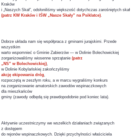
Kraków
i „Naszych Skał”, odsłoniliśmy większość dotychczas zarośniętych skał
(patrz KW Kraków i IŚW „Nasze Skały” na Psiklatce)
.
Dobrze układa nam się współpraca z gminami jurajskimi. Przede
wszystkim
warto wspomnieć o Gminie Zabierzów — w Dolinie Bolechowickiej
zorganizowaliśmy wiosenne sprzątanie
(patrz
„NS” w Bolechowickiej)
,
w Dolinie Kobylańskiej zakończyliśmy
akcję ekipowania dróg
,
rozpoczętą w zeszłym roku, a w marcu wygraliśmy konkurs
na zorganizowanie amatorskich zawodów wspinaczkowych
dla mieszkańców
gminy (zawody odbędą się prawdopodobnie pod koniec lata).
Aktywnie uczestniczymy we wszelkich działaniach związanych
z dostępem
do rejonów wspinaczkowych. Dzięki przychylności właściciela