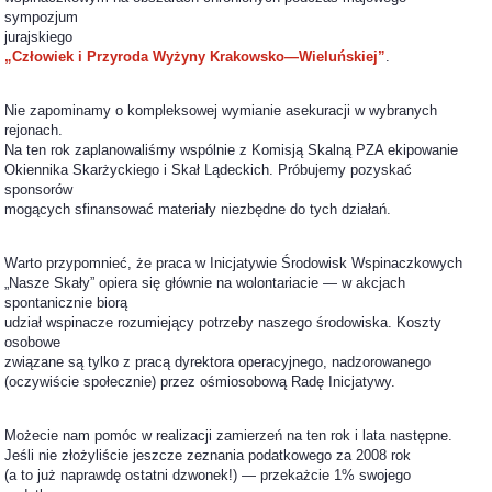
sympozjum
jurajskiego
„Człowiek i Przyroda Wyżyny Krakowsko—Wieluńskiej”
.
Nie zapominamy o kompleksowej wymianie asekuracji w wybranych
rejonach.
Na ten rok zaplanowaliśmy wspólnie z Komisją Skalną PZA ekipowanie
Okiennika Skarżyckiego i Skał Lądeckich. Próbujemy pozyskać
sponsorów
mogących sfinansować materiały niezbędne do tych działań.
Warto przypomnieć, że praca w Inicjatywie Środowisk Wspinaczkowych
„Nasze Skały” opiera się głównie na wolontariacie — w akcjach
spontanicznie biorą
udział wspinacze rozumiejący potrzeby naszego środowiska. Koszty
osobowe
związane są tylko z pracą dyrektora operacyjnego, nadzorowanego
(oczywiście społecznie) przez ośmiosobową Radę Inicjatywy.
Możecie nam pomóc w realizacji zamierzeń na ten rok i lata następne.
Jeśli nie złożyliście jeszcze zeznania podatkowego za 2008 rok
(a to już naprawdę ostatni dzwonek!) — przekażcie 1% swojego