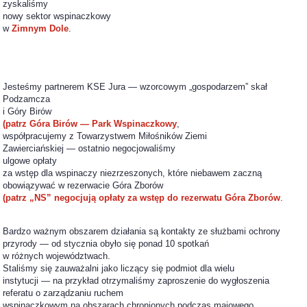
zyskaliśmy
nowy sektor wspinaczkowy
w
Zimnym Dole
.
Jesteśmy partnerem KSE Jura — wzorcowym „gospodarzem” skał
Podzamcza
i Góry Birów
(patrz Góra Birów — Park Wspinaczkowy
,
współpracujemy z Towarzystwem Miłośników Ziemi
Zawierciańskiej — ostatnio negocjowaliśmy
ulgowe opłaty
za wstęp dla wspinaczy niezrzeszonych, które niebawem zaczną
obowiązywać w rezerwacie Góra Zborów
(patrz „NS” negocjują opłaty za wstęp do rezerwatu Góra Zborów
.
Bardzo ważnym obszarem działania są kontakty ze służbami ochrony
przyrody — od stycznia obyło się ponad 10 spotkań
w różnych województwach.
Staliśmy się zauważalni jako liczący się podmiot dla wielu
instytucji — na przykład otrzymaliśmy zaproszenie do wygłoszenia
referatu o zarządzaniu ruchem
wspinaczkowym na obszarach chronionych podczas majowego