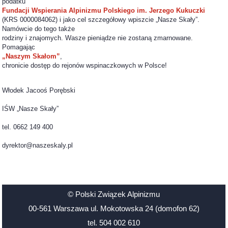
podatku
Fundacji Wspierania Alpinizmu Polskiego im. Jerzego Kukuczki
(KRS 0000084062) i jako cel szczegółowy wpiszcie „Nasze Skały”.
Namówcie do tego także
rodziny i znajomych. Wasze pieniądze nie zostaną zmarnowane.
Pomagając
„Naszym Skałom”
,
chronicie dostęp do rejonów wspinaczkowych w Polsce!
Włodek Jacooś Porębski
IŚW „Nasze Skały”
tel. 0662 149 400
dyrektor@naszeskaly.pl
© Polski Związek Alpinizmu
00-561 Warszawa ul. Mokotowska 24 (domofon 62)
tel. 504 002 610