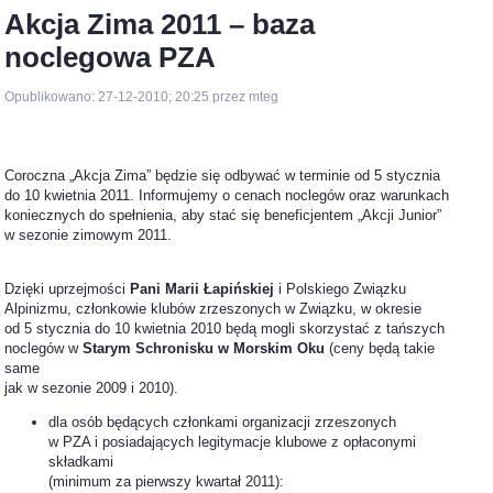
Akcja Zima 2011 – baza
noclegowa PZA
Opublikowano: 27-12-2010; 20:25 przez mteg
Coroczna „Akcja Zima” będzie się odbywać w terminie od 5 stycznia
do 10 kwietnia 2011. Informujemy o cenach noclegów oraz warunkach
koniecznych do spełnienia, aby stać się beneficjentem „Akcji Junior”
w sezonie zimowym 2011.
Dzięki uprzejmości
Pani Marii Łapińskiej
i Polskiego Związku
Alpinizmu, członkowie klubów zrzeszonych w Związku, w okresie
od 5 stycznia do 10 kwietnia 2010 będą mogli skorzystać z tańszych
noclegów w
Starym Schronisku w Morskim Oku
(ceny będą takie
same
jak w sezonie 2009 i 2010).
dla osób będących członkami organizacji zrzeszonych
w PZA i posiadających legitymacje klubowe z opłaconymi
składkami
(minimum za pierwszy kwartał 2011):