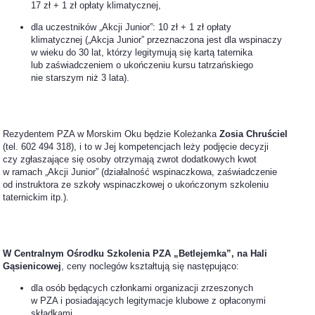
17 zł + 1 zł opłaty klimatycznej,
dla uczestników „Akcji Junior”: 10 zł + 1 zł opłaty
klimatycznej („Akcja Junior” przeznaczona jest dla wspinaczy
w wieku do 30 lat, którzy legitymują się kartą taternika
lub zaświadczeniem o ukończeniu kursu tatrzańskiego
nie starszym niż 3 lata).
Rezydentem PZA w Morskim Oku będzie Koleżanka
Zosia Chruściel
(tel. 602 494 318), i to w Jej kompetencjach leży podjęcie decyzji
czy zgłaszające się osoby otrzymają zwrot dodatkowych kwot
w ramach „Akcji Junior” (działalność wspinaczkowa, zaświadczenie
od instruktora ze szkoły wspinaczkowej o ukończonym szkoleniu
taternickim itp.).
W Centralnym Ośrodku Szkolenia PZA „Betlejemka”, na Hali
Gąsienicowej
, ceny noclegów kształtują się następująco:
dla osób będących członkami organizacji zrzeszonych
w PZA i posiadających legitymacje klubowe z opłaconymi
składkami