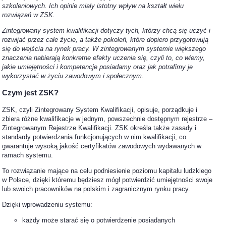
szkoleniowych. Ich opinie miały istotny wpływ na kształt wielu
rozwiązań w ZSK.
Zintegrowany system kwalifikacji dotyczy tych, którzy chcą się uczyć i
rozwijać przez całe życie, a także pokoleń, które dopiero przygotowują
się do wejścia na rynek pracy. W zintegrowanym systemie większego
znaczenia nabierają konkretne efekty uczenia się, czyli to, co wiemy,
jakie umiejętności i kompetencje posiadamy oraz jak potrafimy je
wykorzystać w życiu zawodowym i społecznym.
Czym jest ZSK?
ZSK, czyli Zintegrowany System Kwalifikacji, opisuje, porządkuje i
zbiera różne kwalifikacje w jednym, powszechnie dostępnym rejestrze –
Zintegrowanym Rejestrze Kwalifikacji. ZSK określa także zasady i
standardy potwierdzania funkcjonujących w nim kwalifikacji, co
gwarantuje wysoką jakość certyfikatów zawodowych wydawanych w
ramach systemu.
To rozwiązanie mające na celu podniesienie poziomu kapitału ludzkiego
w Polsce, dzięki któremu będziesz mógł potwierdzić umiejętności swoje
lub swoich pracowników na polskim i zagranicznym rynku pracy.
Dzięki wprowadzeniu systemu:
każdy może starać się o potwierdzenie posiadanych