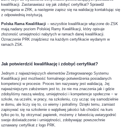
kwalifikacji. Zastanawiasz się jak zdobyć certyfikat? Sprawdź
wymagania w ZRK, a następnie zapisz się na walidację kontaktując się
z odpowiednią instytucją.
Polska Rama Kwalifikacji
– wszystkie kwalifikacje włączone do ZSK
mają nadany poziom Polskiej Ramy Kwalifikacji, który opisuje
złożoność umiejętności nabytych w ramach danej kwalifikacji.
Oznaczenie PRK znajdziesz na każdym certyfikacie wydanym w
ramach ZSK.
Jak potwierdzić kwalifikację i zdobyć certyfikat?
Jednym z najważniejszych elementów Zintegrowanego Systemu
Kwalifikacji jest możliwość formalnego potwierdzenia posiadanych
kompetencji w procesie. Proces ten nazywany jest walidacją. Jej
najważniejszym założeniem jest to, że nie ma znaczenia jak i gdzie
zdobyliśmy naszą wiedzę, umiejętności i kompetencje społeczne − w
szkole, na uczelni, w pracy, na szkoleniu, czy ucząc się samodzielnie
w domu, ale liczy się to, co wiemy i potrafimy. Dzięki temu, zamiast
zapisywać się na szkolenie o wątpliwej jakości lub chodzić na kurs
tylko po to, by otrzymać papierek, możemy z łatwością uwiarygodnić
swoje doświadczenie i umiejętności, zdobywając powszechnie
uznawany certyfikat z logo PRK.