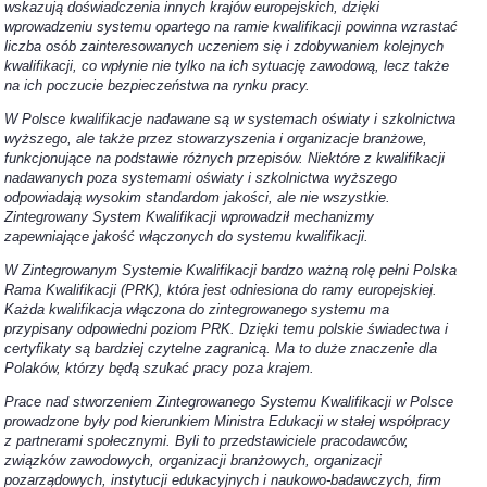
wskazują doświadczenia innych krajów europejskich, dzięki
wprowadzeniu systemu opartego na ramie kwalifikacji powinna wzrastać
liczba osób zainteresowanych uczeniem się i zdobywaniem kolejnych
kwalifikacji, co wpłynie nie tylko na ich sytuację zawodową, lecz także
na ich poczucie bezpieczeństwa na rynku pracy.
W Polsce kwalifikacje nadawane są w systemach oświaty i szkolnictwa
wyższego, ale także przez stowarzyszenia i organizacje branżowe,
funkcjonujące na podstawie różnych przepisów. Niektóre z kwalifikacji
nadawanych poza systemami oświaty i szkolnictwa wyższego
odpowiadają wysokim standardom jakości, ale nie wszystkie.
Zintegrowany System Kwalifikacji wprowadził mechanizmy
zapewniające jakość włączonych do systemu kwalifikacji.
W Zintegrowanym Systemie Kwalifikacji bardzo ważną rolę pełni Polska
Rama Kwalifikacji (PRK), która jest odniesiona do ramy europejskiej.
Każda kwalifikacja włączona do zintegrowanego systemu ma
przypisany odpowiedni poziom PRK. Dzięki temu polskie świadectwa i
certyfikaty są bardziej czytelne zagranicą. Ma to duże znaczenie dla
Polaków, którzy będą szukać pracy poza krajem.
Prace nad stworzeniem Zintegrowanego Systemu Kwalifikacji w Polsce
prowadzone były pod kierunkiem Ministra Edukacji w stałej współpracy
z partnerami społecznymi. Byli to przedstawiciele pracodawców,
związków zawodowych, organizacji branżowych, organizacji
pozarządowych, instytucji edukacyjnych i naukowo-badawczych, firm