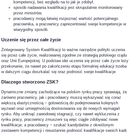
kompetencji, bez względu na to jak je zdobył,
sposób nadawania kwalifikacji jest skrupulatnie monitorowany
przez ministrów,
pracodawcy mogą łatwiej rozpoznać wartość potencjalnego
pracownika, a pracownicy zaprezentować swoje kompetencje w
wiarygodny sposób.
Uczenie się przez całe życie
Zintegrowany System Kwalifikacji to ważne narzędzie polityki uczenia
się przez całe życie, realizowanej zgodnie ze strategią polskiego rządu
oraz Unii Europejskiej. U podstaw idei uczenia się przez całe życie leży
przekonanie, że nawet po zakończeniu etapu formalnej edukacji trzeba
w dalszym ciągu doszkalać się oraz podnosić swoje kwalifikacje.
Dlaczego stworzono ZSK?
Dynamiczne zmiany zachodzące na polskim rynku pracy sprawiają, że
zarówno pracownicy, jak i pracodawcy muszą wykazywać się coraz
większą elastycznością − gotowością do podejmowania kolejnych
wyzwań oraz umiejętnością dostosowania się do nowych wymagań
rynku. Aby uniknąć zawodowej stagnacji, czy nawet wykluczenia z
rynku pracy, pracownicy zmuszeni są więc ciągle zdobywać nowe
kwalifikacje, a pracodawcy − szukać kandydatów z określonym
zestawem kompetencji i nieustannie podnosić kwalifikacje swoich kadr.