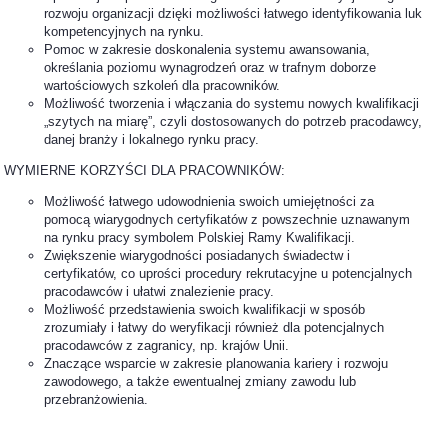
rozwoju organizacji dzięki możliwości łatwego identyfikowania luk
kompetencyjnych na rynku.
Pomoc w zakresie doskonalenia systemu awansowania,
określania poziomu wynagrodzeń oraz w trafnym doborze
wartościowych szkoleń dla pracowników.
Możliwość tworzenia i włączania do systemu nowych kwalifikacji
„szytych na miarę”, czyli dostosowanych do potrzeb pracodawcy,
danej branży i lokalnego rynku pracy.
WYMIERNE KORZYŚCI DLA PRACOWNIKÓW:
Możliwość łatwego udowodnienia swoich umiejętności za
pomocą wiarygodnych certyfikatów z powszechnie uznawanym
na rynku pracy symbolem Polskiej Ramy Kwalifikacji.
Zwiększenie wiarygodności posiadanych świadectw i
certyfikatów, co uprości procedury rekrutacyjne u potencjalnych
pracodawców i ułatwi znalezienie pracy.
Możliwość przedstawienia swoich kwalifikacji w sposób
zrozumiały i łatwy do weryfikacji również dla potencjalnych
pracodawców z zagranicy, np. krajów Unii.
Znaczące wsparcie w zakresie planowania kariery i rozwoju
zawodowego, a także ewentualnej zmiany zawodu lub
przebranżowienia.