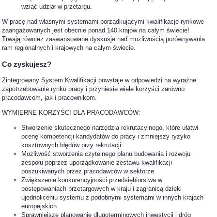
wziąć udział w przetargu.
W pracę nad własnymi systemami porządkującymi kwalifikacje rynkowe
zaangażowanych jest obecnie ponad 140 krajów na całym świecie!
Trwają również zaawansowane dyskusje nad możliwością porównywania
ram regionalnych i krajowych na całym świecie.
Co zyskujesz?
Zintegrowany System Kwalifikacji powstaje w odpowiedzi na wyraźne
zapotrzebowanie rynku pracy i przyniesie wiele korzyści zarówno
pracodawcom, jak i pracownikom.
WYMIERNE KORZYŚCI DLA PRACODAWCÓW:
Stworzenie skutecznego narzędzia rekrutacyjnego, które ułatwi
ocenę kompetencji kandydatów do pracy i zmniejszy ryzyko
kosztownych błędów przy rekrutacji.
Możliwość stworzenia czytelnego planu budowania i rozwoju
zespołu poprzez uporządkowanie zestawu kwalifikacji
poszukiwanych przez pracodawców w sektorze.
Zwiększenie konkurencyjności przedsiębiorstwa w
postępowaniach przetargowych w kraju i zagranicą dzięki
ujednoliceniu systemu z podobnymi systemami w innych krajach
europejskich.
Sprawniejsze planowanie długoterminowych inwestycji i dróg