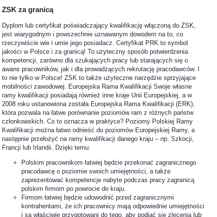
ZSK za granicą
Dyplom lub certyfikat poświadczający kwalifikację włączoną do ZSK,
jest wiarygodnym i powszechnie uznawanym dowodem na to, co
rzeczywiście wie i umie jego posiadacz. Certyfikat PRK to symbol
jakości w Polsce i za granicą! To użyteczny sposób potwierdzenia
kompetencji, zarówno dla szukających pracy lub starających się o
awans pracowników, jak i dla prowadzących rekrutację pracodawców. I
to nie tylko w Polsce! ZSK to także użyteczne narzędzie sprzyjające
mobilności zawodowej. Europejska Rama Kwalifikacji Swoje własne
ramy kwalifikacji posiadają również inne kraje Unii Europejskiej, a w
2008 roku ustanowiona została Europejska Rama Kwalifikacji (ERK),
która pozwala na łatwe porównanie poziomów ram z różnych państw
członkowskich. Co to oznacza w praktyce? Poziomy Polskiej Ramy
Kwalifikacji można łatwo odnieść do poziomów Europejskiej Ramy, a
następnie przełożyć na ramy kwalifikacji danego kraju – np. Szkocji,
Francji lub Irlandii. Dzięki temu:
Polskim pracownikom łatwiej będzie przekonać zagranicznego
pracodawcę o poziomie swoich umiejętności, a także
zaprezentować kompetencje nabyte podczas pracy zagranicą
polskim firmom po powrocie do kraju.
Firmom łatwiej będzie udowodnić przed zagranicznymi
kontrahentami, że ich pracownicy mają odpowiednie umiejętności
i są właściwie przygotowani do tego, aby podjąć się zlecenia lub