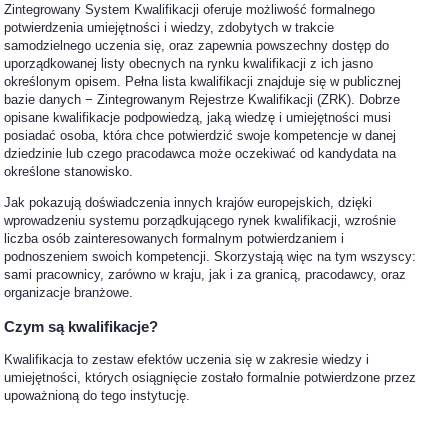
Zintegrowany System Kwalifikacji oferuje możliwość formalnego
potwierdzenia umiejętności i wiedzy, zdobytych w trakcie
samodzielnego uczenia się, oraz zapewnia powszechny dostęp do
uporządkowanej listy obecnych na rynku kwalifikacji z ich jasno
określonym opisem. Pełna lista kwalifikacji znajduje się w publicznej
bazie danych − Zintegrowanym Rejestrze Kwalifikacji (ZRK). Dobrze
opisane kwalifikacje podpowiedzą, jaką wiedzę i umiejętności musi
posiadać osoba, która chce potwierdzić swoje kompetencje w danej
dziedzinie lub czego pracodawca może oczekiwać od kandydata na
określone stanowisko.
Jak pokazują doświadczenia innych krajów europejskich, dzięki
wprowadzeniu systemu porządkującego rynek kwalifikacji, wzrośnie
liczba osób zainteresowanych formalnym potwierdzaniem i
podnoszeniem swoich kompetencji. Skorzystają więc na tym wszyscy:
sami pracownicy, zarówno w kraju, jak i za granicą, pracodawcy, oraz
organizacje branżowe.
Czym są kwalifikacje?
Kwalifikacja to zestaw efektów uczenia się w zakresie wiedzy i
umiejętności, których osiągnięcie zostało formalnie potwierdzone przez
upoważnioną do tego instytucję.