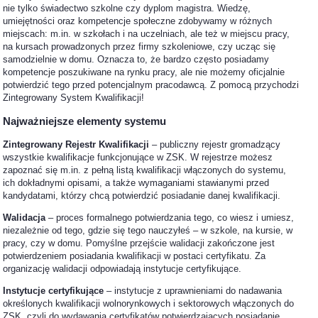
nie tylko świadectwo szkolne czy dyplom magistra. Wiedzę,
umiejętności oraz kompetencje społeczne zdobywamy w różnych
miejscach: m.in. w szkołach i na uczelniach, ale też w miejscu pracy,
na kursach prowadzonych przez firmy szkoleniowe, czy ucząc się
samodzielnie w domu. Oznacza to, że bardzo często posiadamy
kompetencje poszukiwane na rynku pracy, ale nie możemy oficjalnie
potwierdzić tego przed potencjalnym pracodawcą. Z pomocą przychodzi
Zintegrowany System Kwalifikacji!
Najważniejsze elementy systemu
Zintegrowany Rejestr Kwalifikacji
– publiczny rejestr gromadzący
wszystkie kwalifikacje funkcjonujące w ZSK. W rejestrze możesz
zapoznać się m.in. z pełną listą kwalifikacji włączonych do systemu,
ich dokładnymi opisami, a także wymaganiami stawianymi przed
kandydatami, którzy chcą potwierdzić posiadanie danej kwalifikacji.
Walidacja
– proces formalnego potwierdzania tego, co wiesz i umiesz,
niezależnie od tego, gdzie się tego nauczyłeś – w szkole, na kursie, w
pracy, czy w domu. Pomyślne przejście walidacji zakończone jest
potwierdzeniem posiadania kwalifikacji w postaci certyfikatu. Za
organizację walidacji odpowiadają instytucje certyfikujące.
Instytucje certyfikujące
– instytucje z uprawnieniami do nadawania
określonych kwalifikacji wolnorynkowych i sektorowych włączonych do
ZSK, czyli do wydawania certyfikatów potwierdzających posiadanie