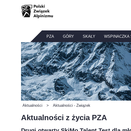
PZA
GÓRY
SKAŁY
WSPINACZKA
Aktualności
>
Aktualności - Związek
Aktualności z życia PZA
Drugi otwarty SkiMo Talent Test dla mł