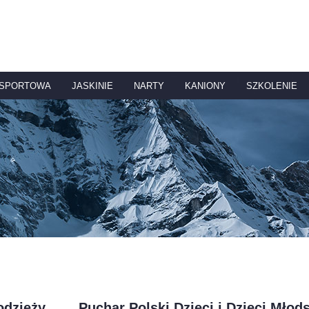
 SPORTOWA
JASKINIE
NARTY
KANIONY
SZKOLENIE
odzieży
Puchar Polski Dzieci i Dzieci Młod