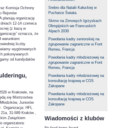
Srebro dla Natalii Kałuckiej w
raz Komisja Ochrony
Pucharze Świata.
do Rejonów
planują organizację
Skimo na Zimowych Igrzyskach
 dniach 12-14 czerwca
Olimpijskich we Francuskich
nocnej (z bazą w
Alpach 2030
rganizację” oznacza, że
od warunkiem
Powołania kadry seniorskiej na
owiedniej liczby
zgrupowanie zagraniczne w Font
tawiamy wygórowanych
Romeu, Francja
ch pokonywanych
Powołania kadry młodzieżowej na
agamy od kandydatów
zgrupowanie zagraniczne w Font
Romeu, Francja
ulderingu,
Powołania kadry młodzieżowej na
konsultację krajową w COS
Zakopane
026 w Krakowie, na
Powołania kadry młodzieżowej na
ędą się Mistrzostwa
konsultację krajową w COS
 Młodzików, Juniorów
Zakopane
w. Organizacja: HFL
i 21a, 31-589 Kraków ,
Wiadomości z klubów
skim Związkiem
o organizatora:
No feed items found.