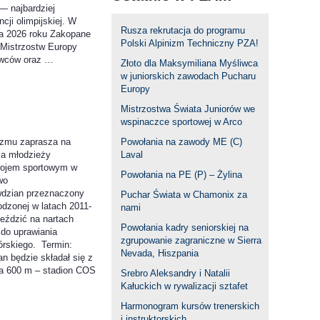
— najbardziej
cji olimpijskiej. W
Rusza rekrutacja do programu
a 2026 roku Zakopane
Polski Alpinizm Techniczny PZA!
Mistrzostw Europy
owców oraz …
Złoto dla Maksymiliana Myśliwca
w juniorskich zawodach Pucharu
Europy
Mistrzostwa Świata Juniorów we
wspinaczce sportowej w Arco
Powołania na zawody ME (C)
izmu zaprasza na
Laval
la młodzieży
wojem sportowym w
Powołania na PE (P) – Żylina
wo
wdzian przeznaczony
Puchar Świata w Chamonix za
odzonej w latach 2011-
nami
 jeździć na nartach
Powołania kadry seniorskiej na
 do uprawiania
zgrupowanie zagraniczne w Sierra
órskiego. Termin:
Nevada, Hiszpania
n będzie składał się z
na 600 m – stadion COS
Srebro Aleksandry i Natalii
Kałuckich w rywalizacji sztafet
Harmonogram kursów trenerskich
i instruktorskich