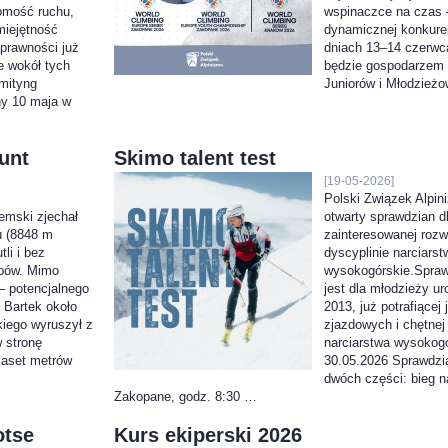
omość ruchu,
wspinaczce na czas 
umiejętność
dynamicznej konkuren
prawności już
dniach 13–14 czerwc
e wokół tych
będzie gospodarzem 
 mityng
Juniorów i Młodzież
y 10 maja w
unt
Skimo talent test
[19-05-2026]
Polski Związek Alpin
emski zjechał
otwarty sprawdzian d
u (8848 m
zainteresowanej roz
tli i bez
dyscyplinie narciarst
rpów. Mimo
wysokogórskie.Spra
– potencjalnego
jest dla młodzieży ur
 Bartek około
2013, już potrafiącej
kiego wyruszył z
zjazdowych i chętnej
 stronę
narciarstwa wysokog
kaset metrów
30.05.2026 Sprawdzia
dwóch części: bieg 
Zakopane, godz. 8:30 …
otse
Kurs ekiperski 2026