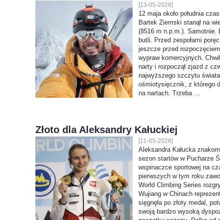
[13-05-2026]
12 maja około południa czas
Bartek Ziemski stanął na wi
(8516 m n.p.m.). Samotnie. 
butli. Przed zespołami poręc
jeszcze przed rozpoczęciem
wypraw komercyjnych. Chwilę
narty i rozpoczął zjazd z cz
najwyższego szczytu świata
ośmiotysięcznik, z którego 
na nartach. Trzeba …
Złoto dla Aleksandry Kałuckiej
[11-05-2026]
Aleksandra Kałucka znakomi
sezon startów w Pucharze Ś
wspinaczce sportowej na cz
pierwszych w tym roku zaw
World Climbing Series rozg
Wujiang w Chinach reprezen
sięgnęła po złoty medal, pot
swoją bardzo wysoką dyspoz