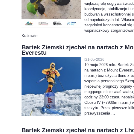
większą rolę odgrywa świad
koordynacja, stabilizacja i 
budowania wszechstronnej s
od najmłodszych lat. Właśni
zagadnień koncentrował się
wspinaczkowy zorganizowan
Krakowie …
Bartek Ziemski zjechał na nartach z Mo
Everestu
[21-05-2026]
19 maja 2026 roku Bartek Zi
na nartach z Mount Everest
n.p.m.) bez użycia tlenu z bu
wsparcia personalnego Sze
niepewnej prognozy pogody 
mogącego silnie wiać wiatru,
godziny 23:00 czasu nepals
Obozu IV (~7900m n.p.m.) w
szczytu. Przez pierwsze kil
przewyższenia …
Bartek Ziemski zjechał na nartach z Lh