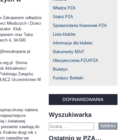
Władze PZA
Statut PZA
w Zakopanem odbędzie
ieci Młodszych i Dzieci
Sprawozdania finansowe PZA
izator Klub
Lista klubów
opanem oraz Tatra
erch 4, 34-500
Informacje dla klubów
kt@kwzakopane.pl
Dokumenty MSiT
Ubezpieczenia PZU/PZA
.org.pl Strona
ok Aktualności
Biuletyn
Polskiego Związku
Fundusz Berbeki
DOŁĄCZ Uczestnictwo W
pinaczkowy nabiera
Wyszukiwarka
 najważniejsze
ej i światowej
SZUKAJ
 ponownie zawitają do
z Kraków drugi rok z
Ostatnio w PZA…
nami zawodów we