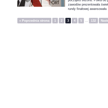
początku sezonu. Polka od 
zawodów prezentowała świet
rundy finałowej awansowała
« Poprzednia strona
1
2
3
4
5
…
132
Nast