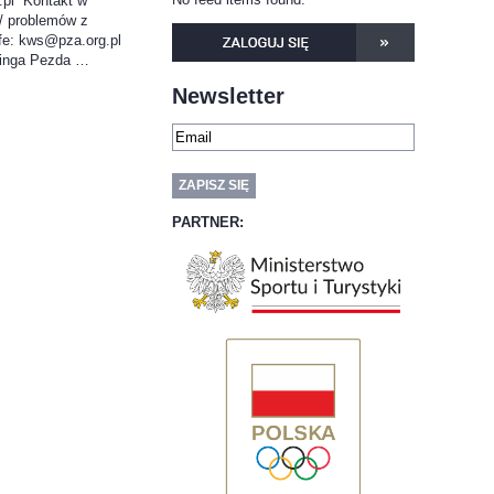
.pl Kontakt w
/ problemów z
ife: kws@pza.org.pl
Kinga Pezda …
Newsletter
PARTNER: