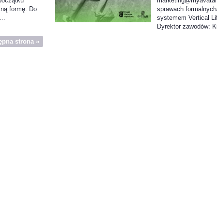
początku
marketing@myavatar
ną formę. Do
sprawach formalnych
 …
systemem Vertical L
Dyrektor zawodów: 
ępna strona »