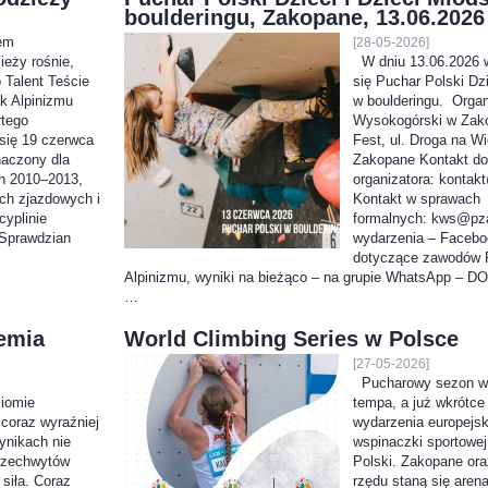
boulderingu, Zakopane, 13.06.2026
wem
[28-05-2026]
eży rośnie,
W dniu 13.06.2026 
 Talent Teście
się Puchar Polski Dz
k Alpinizmu
w boulderingu. Organ
rtego
Wysokogórski w Zak
się 19 czerwca
Fest, ul. Droga na Wi
znaczony dla
Zakopane Kontakt do
ch 2010–2013,
organizatora: konta
tach zjazdowych i
Kontakt w sprawach
cyplinie
formalnych: kws@pza
 Sprawdzian
wydarzenia – Facebo
dotyczące zawodów 
Alpinizmu, wyniki na bieżąco – na grupie WhatsApp – 
…
emia
World Climbing Series w Polsce
[27-05-2026]
Pucharowy sezon ws
iomie
tempa, a już wkrótce
coraz wyraźniej
wydarzenia europejski
ynikach nie
wspinaczki sportowej
przechwytów
Polski. Zakopane ora
siła. Coraz
rzędu staną się are