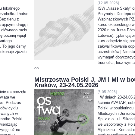
[12-05-2026]
u lokalnego
IŚW „Nasze Skały” o
erzchołku Lhotse
Przyrody i Dostępu 
Bez tlenu z
Wspinaczkowych PZA 
zującymi drogę i
kursu ekiperskiego w
 głównego ruchu
2026 r. na Jurze Pół
 później wpiął
Łutowcu). [„planują o
wartego
kurs odbędzie się p
. To jego ósmy
zakwalifikowania odp
dokonuje zjazdu
uczestników.] Nie s
wymagań dotyczący
trudności, lecz wym
co …
Mistrzostwa Polski J, JM i Mł w bo
Kraków, 23-24.05.2026
cie rozpoczęła
[6-05-2026]
wiata we
W dniach 23-24.05.2
as. Podczas
ścianie AVATAR, odb
odów cyklu
Polski w boulderingu
rywanych w
Młodszych i Junioró
tantka Polski
Sp. z o.o. ul. Sikork
wierdzając
we współpracy z Pol
ycję już na
Alpinizmu. Kontakt d