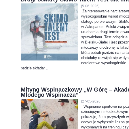
[5-06-2026]
Zainteresowanie narciarst
wysokogórskim wśród młodzi
dlatego po pierwszym SkiMo
w Zakopanem Polski Związe
uruchamia drugi termin otwa
sprawdzianu. Test odbędzie 
w Bielsku-Białej i jest prze
młodzieży urodzonej w lata
która potrafi jeździć na nar
chciałaby rozwijać się w dys
narciarstwo wysokogórskie.
będzie składał …
Mityng Wspinaczkowy „W Górę – Akad
Młodego Wspinacza”
[27-05-2026]
Wspinanie sportowe na poz
dziecięcym i młodzieżowym 
pokazuje, że o przyszłych w
decyduje wyłącznie liczba 
wykonanych na treningu czy 