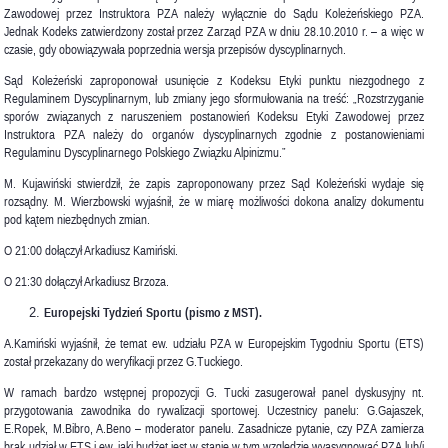
Zawodowej przez Instruktora PZA należy wyłącznie do Sądu Koleżeńskiego PZA.
Jednak Kodeks zatwierdzony został przez Zarząd PZA w dniu 28.10.2010 r. – a więc w
czasie, gdy obowiązywała poprzednia wersja przepisów dyscyplinarnych.
Sąd Koleżeński zaproponował usunięcie z Kodeksu Etyki punktu niezgodnego z
Regulaminem Dyscyplinarnym, lub zmiany jego sformułowania na treść: „Rozstrzyganie
sporów związanych z naruszeniem postanowień Kodeksu Etyki Zawodowej przez
Instruktora PZA należy do organów dyscyplinarnych zgodnie z postanowieniami
Regulaminu Dyscyplinarnego Polskiego Związku Alpinizmu.”
M. Kujawiński stwierdził, że zapis zaproponowany przez Sąd Koleżeński wydaje się
rozsądny. M. Wierzbowski wyjaśnił, że w miarę możliwości dokona analizy dokumentu
pod kątem niezbędnych zmian.
O 21:00 dołączył Arkadiusz Kamiński.
O 21:30 dołączył Arkadiusz Brzoza.
Europejski Tydzień Sportu (pismo z MST).
A.Kamiński wyjaśnił, że temat ew. udziału PZA w Europejskim Tygodniu Sportu (ETS)
został przekazany do weryfikacji przez G.Tuckiego.
W ramach bardzo wstępnej propozycji G. Tucki zasugerował panel dyskusyjny nt.
przygotowania zawodnika do rywalizacji sportowej. Uczestnicy panelu: G.Gajaszek,
E.Ropek, M.Bibro, A.Beno – moderator panelu. Zasadnicze pytanie, czy PZA zamierza
brak udział w ETS i ew. jaki budżet jest w stanie w tym względzie wyasygnować PZA lub/i