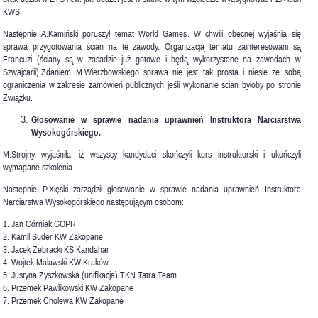
KWS.
Następnie A.Kamiński poruszył temat World Games. W chwili obecnej wyjaśnia się
sprawa przygotowania ścian na te zawody. Organizacją tematu zainteresowani są
Francuzi (ściany są w zasadzie już gotowe i będą wykorzystane na zawodach w
Szwajcarii).Zdaniem M.Wierzbowskiego sprawa nie jest tak prosta i niesie ze sobą
ograniczenia w zakresie zamówień publicznych jeśli wykonanie ścian byłoby po stronie
Związku.
Głosowanie w sprawie nadania uprawnień Instruktora Narciarstwa
Wysokogórskiego.
M.Strojny wyjaśniła, iż wszyscy kandydaci skończyli kurs instruktorski i ukończyli
wymagane szkolenia.
Następnie P.Xięski zarządził głosowanie w sprawie nadania uprawnień Instruktora
Narciarstwa Wysokogórskiego następującym osobom:
1. Jan Górniak GOPR
2. Kamil Suder KW Zakopane
3. Jacek Żebracki KS Kandahar
4. Wojtek Malawski KW Kraków
5. Justyna Żyszkowska (unifikacja) TKN Tatra Team
6. Przemek Pawlikowski KW Zakopane
7. Przemek Cholewa KW Zakopane