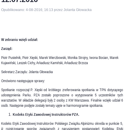
Opublikowano: 4-08-2016; 16:13 przez Jolanta Głowacka
W zebraniu wzięli udział:
Zarząd:
Piotr Pustelnik, Piotr Xięski, Marek Wierzbowski, Monika Strojny, Iwona Bocian, Marek
Kujawiński, Leszek Cichy, Arkadiusz Kamiński, Arkadiusz Brzoza
Sekretarz Zarządu: Jolanta Głowacka
Omówiono następujące sprawy:
Spotkanie rozpoczął P. Xięski od krótkiego zreferowania spotkania w TPN dotycącego
udostępnienia Parku. PZA zostało poproszone o wytypowanie 5 uczestników tych
warsztatów. W składzie delegacji były 2 osoby z KW Warszawa. Finalnie wzięło udział 6
osób. Następnie podjęte zostały tematy ujęte w harmonogramie spotkania.
Kodeks Etyki Zawodowej Instruktorów PZA.
Kodeks Etyki Zawodowej Instruktorów Polskiego Związku Alpinizmu określa w punkcie 5
,
iż rozstrzyganie sporów związanych z naruszeniem postanowień Kodeksu Etyki