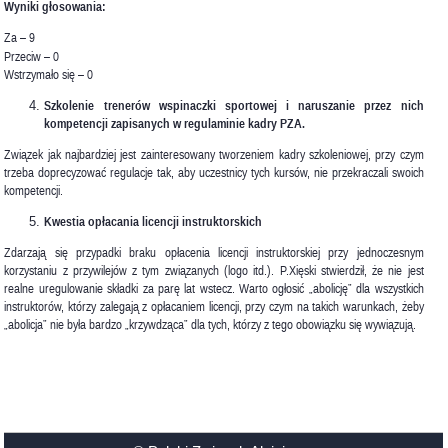
Wyniki głosowania:
Za – 9
Przeciw – 0
Wstrzymało się – 0
Szkolenie trenerów wspinaczki sportowej i naruszanie przez nich
kompetencji zapisanych w regulaminie kadry PZA.
Związek jak najbardziej jest zainteresowany tworzeniem kadry szkoleniowej, przy czym
trzeba doprecyzować regulacje tak, aby uczestnicy tych kursów, nie przekraczali swoich
kompetencji.
Kwestia opłacania licencji instruktorskich
Zdarzają się przypadki braku opłacenia licencji instruktorskiej przy jednoczesnym
korzystaniu z przywilejów z tym związanych (logo itd.). P.Xięski stwierdził, że nie jest
realne uregulowanie składki za parę lat wstecz. Warto ogłosić „abolicję” dla wszystkich
instruktorów, którzy zalegają z opłacaniem licencji, przy czym na takich warunkach, żeby
„abolicja” nie była bardzo „krzywdząca” dla tych, którzy z tego obowiązku się wywiązują.