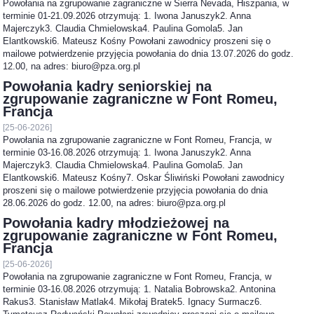
Powołania na zgrupowanie zagraniczne w Sierra Nevada, Hiszpania, w
terminie 01-21.09.2026 otrzymują: 1. Iwona Januszyk2. Anna
Majerczyk3. Claudia Chmielowska4. Paulina Gomola5. Jan
Elantkowski6. Mateusz Kośny Powołani zawodnicy proszeni się o
mailowe potwierdzenie przyjęcia powołania do dnia 13.07.2026 do godz.
12.00, na adres: biuro@pza.org.pl
Powołania kadry seniorskiej na
zgrupowanie zagraniczne w Font Romeu,
Francja
[25-06-2026]
Powołania na zgrupowanie zagraniczne w Font Romeu, Francja, w
terminie 03-16.08.2026 otrzymują: 1. Iwona Januszyk2. Anna
Majerczyk3. Claudia Chmielowska4. Paulina Gomola5. Jan
Elantkowski6. Mateusz Kośny7. Oskar Śliwiński Powołani zawodnicy
proszeni się o mailowe potwierdzenie przyjęcia powołania do dnia
28.06.2026 do godz. 12.00, na adres: biuro@pza.org.pl
Powołania kadry młodzieżowej na
zgrupowanie zagraniczne w Font Romeu,
Francja
[25-06-2026]
Powołania na zgrupowanie zagraniczne w Font Romeu, Francja, w
terminie 03-16.08.2026 otrzymują: 1. Natalia Bobrowska2. Antonina
Rakus3. Stanisław Matlak4. Mikołaj Bratek5. Ignacy Surmacz6.