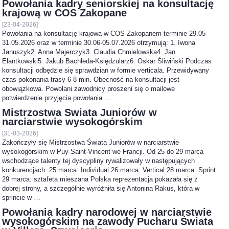
Powołania kadry seniorskiej na konsultację
krajową w COS Zakopane
[23-04-2026]
Powołania na konsultację krajową w COS Zakopanem terminie 29.05-
31.05.2026 oraz w terminie 30.06-05.07.2026 otrzymują: 1. Iwona
Januszyk2. Anna Majerczyk3. Claudia Chmielowska4. Jan
Elantkowski5. Jakub Bachleda-Księdzularz6. Oskar Śliwiński Podczas
konsultacji odbędzie się sprawdzian w formie verticala. Przewidywany
czas pokonania trasy 6-8 min. Obecność na konsultacji jest
obowiązkowa. Powołani zawodnicy proszeni się o mailowe
potwierdzenie przyjęcia powołania …
Mistrzostwa Świata Juniorów w
narciarstwie wysokogórskim
[31-03-2026]
Zakończyły się Mistrzostwa Świata Juniorów w narciarstwie
wysokogórskim w Puy-Saint-Vincent we Francji. Od 25 do 29 marca
wschodzące talenty tej dyscypliny rywalizowały w następujących
konkurencjach: 25 marca: Individual 26 marca: Vertical 28 marca: Sprint
29 marca: sztafeta mieszana Polska reprezentacja pokazała się z
dobrej strony, a szczególnie wyróżniła się Antonina Rakus, która w
sprincie w …
Powołania kadry narodowej w narciarstwie
wysokogórskim na zawody Pucharu Świata