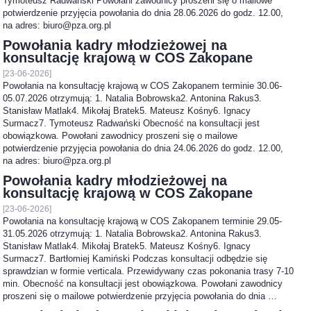
Tymoteusz Radwański Powołani zawodnicy proszeni się o mailowe
potwierdzenie przyjęcia powołania do dnia 28.06.2026 do godz. 12.00,
na adres: biuro@pza.org.pl
Powołania kadry młodzieżowej na
konsultację krajową w COS Zakopane
[23-06-2026]
Powołania na konsultację krajową w COS Zakopanem terminie 30.06-
05.07.2026 otrzymują: 1. Natalia Bobrowska2. Antonina Rakus3.
Stanisław Matlak4. Mikołaj Bratek5. Mateusz Kośny6. Ignacy
Surmacz7. Tymoteusz Radwański Obecność na konsultacji jest
obowiązkowa. Powołani zawodnicy proszeni się o mailowe
potwierdzenie przyjęcia powołania do dnia 24.06.2026 do godz. 12.00,
na adres: biuro@pza.org.pl
Powołania kadry młodzieżowej na
konsultację krajową w COS Zakopane
[23-06-2026]
Powołania na konsultację krajową w COS Zakopanem terminie 29.05-
31.05.2026 otrzymują: 1. Natalia Bobrowska2. Antonina Rakus3.
Stanisław Matlak4. Mikołaj Bratek5. Mateusz Kośny6. Ignacy
Surmacz7. Bartłomiej Kamiński Podczas konsultacji odbędzie się
sprawdzian w formie verticala. Przewidywany czas pokonania trasy 7-10
min. Obecność na konsultacji jest obowiązkowa. Powołani zawodnicy
proszeni się o mailowe potwierdzenie przyjęcia powołania do dnia …