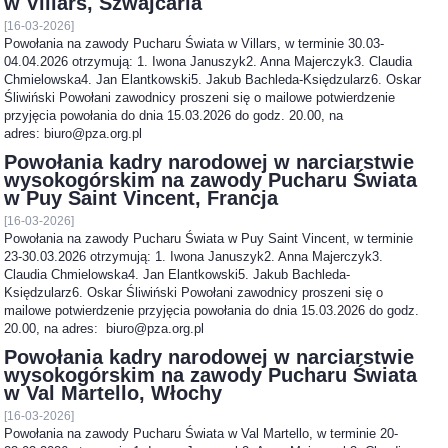
w Villars, Szwajcaria
[16-03-2026]
Powołania na zawody Pucharu Świata w Villars, w terminie 30.03-
04.04.2026 otrzymują: 1. Iwona Januszyk2. Anna Majerczyk3. Claudia
Chmielowska4. Jan Elantkowski5. Jakub Bachleda-Księdzularz6. Oskar
Śliwiński Powołani zawodnicy proszeni się o mailowe potwierdzenie
przyjęcia powołania do dnia 15.03.2026 do godz. 20.00, na
adres: biuro@pza.org.pl
Powołania kadry narodowej w narciarstwie
wysokogórskim na zawody Pucharu Świata
w Puy Saint Vincent, Francja
[16-03-2026]
Powołania na zawody Pucharu Świata w Puy Saint Vincent, w terminie
23-30.03.2026 otrzymują: 1. Iwona Januszyk2. Anna Majerczyk3.
Claudia Chmielowska4. Jan Elantkowski5. Jakub Bachleda-
Księdzularz6. Oskar Śliwiński Powołani zawodnicy proszeni się o
mailowe potwierdzenie przyjęcia powołania do dnia 15.03.2026 do godz.
20.00, na adres: biuro@pza.org.pl
Powołania kadry narodowej w narciarstwie
wysokogórskim na zawody Pucharu Świata
w Val Martello, Włochy
[16-03-2026]
Powołania na zawody Pucharu Świata w Val Martello, w terminie 20-