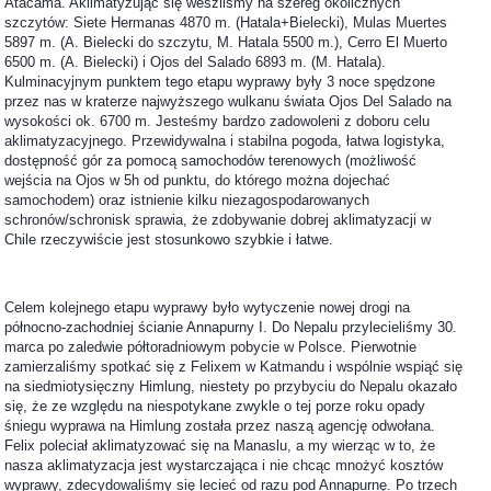
Atacama. Aklimatyzując się weszliśmy na szereg okolicznych
szczytów: Siete Hermanas 4870 m. (Hatala+Bielecki), Mulas Muertes
5897 m. (A. Bielecki do szczytu, M. Hatala 5500 m.), Cerro El Muerto
6500 m. (A. Bielecki) i Ojos del Salado 6893 m. (M. Hatala).
Kulminacyjnym punktem tego etapu wyprawy były 3 noce spędzone
przez nas w kraterze najwyższego wulkanu świata Ojos Del Salado na
wysokości ok. 6700 m. Jesteśmy bardzo zadowoleni z doboru celu
aklimatyzacyjnego. Przewidywalna i stabilna pogoda, łatwa logistyka,
dostępność gór za pomocą samochodów terenowych (możliwość
wejścia na Ojos w 5h od punktu, do którego można dojechać
samochodem) oraz istnienie kilku niezagospodarowanych
schronów/schronisk sprawia, że zdobywanie dobrej aklimatyzacji w
Chile rzeczywiście jest stosunkowo szybkie i łatwe.
Celem kolejnego etapu wyprawy było wytyczenie nowej drogi na
północno-zachodniej ścianie Annapurny I. Do Nepalu przylecieliśmy 30.
marca po zaledwie półtoradniowym pobycie w Polsce. Pierwotnie
zamierzaliśmy spotkać się z Felixem w Katmandu i wspólnie wspiąć się
na siedmiotysięczny Himlung, niestety po przybyciu do Nepalu okazało
się, że ze względu na niespotykane zwykle o tej porze roku opady
śniegu wyprawa na Himlung została przez naszą agencję odwołana.
Felix poleciał aklimatyzować się na Manaslu, a my wierząc w to, że
nasza aklimatyzacja jest wystarczająca i nie chcąc mnożyć kosztów
wyprawy, zdecydowaliśmy się lecieć od razu pod Annapurnę. Po trzech