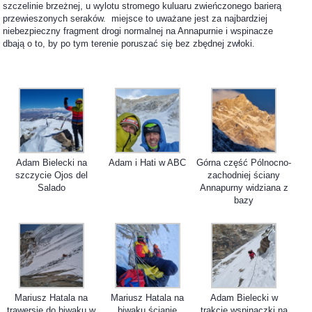
szczelinie brzeżnej, u wylotu stromego kuluaru zwieńczonego barierą
przewieszonych seraków. miejsce to uważane jest za najbardziej
niebezpieczny fragment drogi normalnej na Annapurnie i wspinacze
dbają o to, by po tym terenie poruszać się bez zbędnej zwłoki.
Adam Bielecki na
Adam i Hati w ABC
Górna część Pólnocno-
szczycie Ojos del
zachodniej ściany
Salado
Annapurny widziana z
bazy
Mariusz Hatala na
Mariusz Hatala na
Adam Bielecki w
trawersie do biwaku w
biwaku ścianie
trakcie wspinaczki na