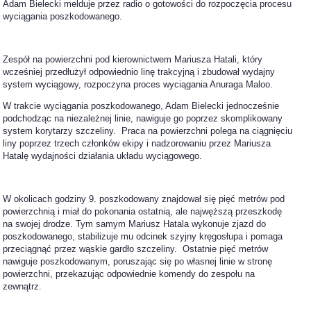
Adam Bielecki melduje przez radio o gotowości do rozpoczęcia procesu
wyciągania poszkodowanego.
Zespół na powierzchni pod kierownictwem Mariusza Hatali, który
wcześniej przedłużył odpowiednio linę trakcyjną i zbudował wydajny
system wyciągowy, rozpoczyna proces wyciągania Anuraga Maloo.
W trakcie wyciągania poszkodowanego, Adam Bielecki jednocześnie
podchodząc na niezależnej linie, nawiguje go poprzez skomplikowany
system korytarzy szczeliny. Praca na powierzchni polega na ciągnięciu
liny poprzez trzech członków ekipy i nadzorowaniu przez Mariusza
Hatalę wydajności działania układu wyciągowego.
W okolicach godziny 9. poszkodowany znajdował się pięć metrów pod
powierzchnią i miał do pokonania ostatnią, ale najwęższą przeszkodę
na swojej drodze. Tym samym Mariusz Hatala wykonuje zjazd do
poszkodowanego, stabilizuje mu odcinek szyjny kręgosłupa i pomaga
przeciągnąć przez wąskie gardło szczeliny. Ostatnie pięć metrów
nawiguje poszkodowanym, poruszając się po własnej linie w stronę
powierzchni, przekazując odpowiednie komendy do zespołu na
zewnątrz.