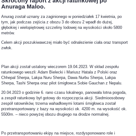
Skrócony raport z akcji ratunkowej po
Anuraga Maloo.
Anurag został uznany za zaginionego w poniedziałek 17 kwietnia, po
tym, jak podczas zejścia z obozu 3 do obozu 2 wpadł do dużej,
głębokiej i wielopiętrowej szczeliny lodowej na wysokości około 5800
metrów.
Celem akcji poszukiwawczej miało być odnalezienie ciała oraz transport
zwłok.
Plan akcji został ustalony wieczorem 19.04.2023. W skład zespołu
ratunkowego weszli: Adam Bielecki i Mariusz Hatala z Polski oraz
Chhepal Sherpa, Lakpa Nuru Sherpa, Dawa Nurbu Sherpa, Lakpa
Sherpa, Tashi Sherpa oraz pilot śmigłowca Sobie Gauchan z Nepalu.
20.04.2023 o godzinie 6. rano czasu lokalnego, panowała lotna pogoda,
a zespół ratunkowy był gotowy do rozpoczęcia akcji. Siedmioosobowy
zespół ratowników, trzema wahadłowymi lotami śmigłowca został
przetransportowany z bazy na wysokości ok. 4200 m. na wysokość ok.
5500m. – nieco powyżej obozu drugiego na drodze normalnej.
Po przetransportowaniu ekipy na miejsce, rozdysponowano role i