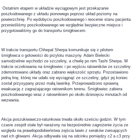
Ostatnim etapem w układzie wyciągowym jest przekazanie
poszkodowanego z układu pionowego poprzez układ poziomy na
powierzchnię. Po wydobyciu poszkodowanego i reocenie stanu pacjenta
przenieśliśmy poszkodowanego we względnie bezpieczne miejsce i
przygotowaliśmy go do transportu śmigłowcem.
W trakcie transportu Chhepal Sherpa komunikuje się z pilotem
śmigłowca o gotowości do przylotu maszyny. Adam Bielecki
samodzielnie wychodzi ze szczeliny, a chwilę po nim Tashi Sherpa. W
trakcie oczekiwania na śmigłowiec i po wyjściu ratowników ze szczeliny
zdemontowano układy oraz zabrano większość sprzętu. Pozostawiono
jedną linę, której nie udało się wyciągnąć ze szczeliny, gdyż jej koniec
został przysypany przez małą lawinkę. Przeprowadzono sprawną
ewakuację z zagrażającego ratownikom terenu. Śmigłowiec zabiera
poszkodowanego wraz z ratownikiem po około dziesięciu minutach od
wezwania.
Akcja poszukiwawczo-ratunkowa trwała około sześciu godzin. W tym
czasie zespół stale był narażony na bezpośrednie zagrożenie życia ze
względu na prawdopodobieństwa zejścia lawin z seraków zwisających
nad ich głowami. Akcja odbywała się na odcinku pomiędzy c2 a c3 przy