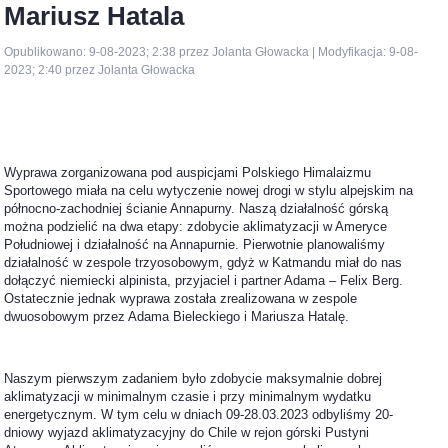
Mariusz Hatala
Opublikowano: 9-08-2023; 2:38 przez Jolanta Głowacka | Modyfikacja: 9-08-
2023; 2:40 przez Jolanta Głowacka
Wyprawa zorganizowana pod auspicjami Polskiego Himalaizmu
Sportowego miała na celu wytyczenie nowej drogi w stylu alpejskim na
północno-zachodniej ścianie Annapurny. Naszą działalność górską
można podzielić na dwa etapy: zdobycie aklimatyzacji w Ameryce
Południowej i działalność na Annapurnie. Pierwotnie planowaliśmy
działalność w zespole trzyosobowym, gdyż w Katmandu miał do nas
dołączyć niemiecki alpinista, przyjaciel i partner Adama – Felix Berg.
Ostatecznie jednak wyprawa została zrealizowana w zespole
dwuosobowym przez Adama Bieleckiego i Mariusza Hatalę.
Naszym pierwszym zadaniem było zdobycie maksymalnie dobrej
aklimatyzacji w minimalnym czasie i przy minimalnym wydatku
energetycznym. W tym celu w dniach 09-28.03.2023 odbyliśmy 20-
dniowy wyjazd aklimatyzacyjny do Chile w rejon górski Pustyni