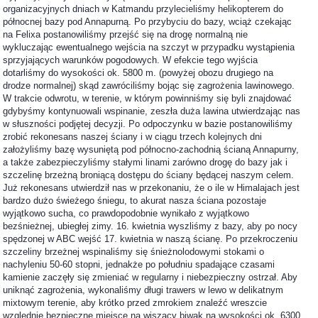
organizacyjnych dniach w Katmandu przylecieliśmy helikopterem do
północnej bazy pod Annapurną. Po przybyciu do bazy, wciąż czekając
na Felixa postanowiliśmy przejść się na drogę normalną nie
wykluczając ewentualnego wejścia na szczyt w przypadku wystąpienia
sprzyjających warunków pogodowych. W efekcie tego wyjścia
dotarliśmy do wysokości ok. 5800 m. (powyżej obozu drugiego na
drodze normalnej) skąd zawróciliśmy bojąc się zagrożenia lawinowego.
W trakcie odwrotu, w terenie, w którym powinniśmy się byli znajdować
gdybyśmy kontynuowali wspinanie, zeszła duża lawina utwierdzając nas
w słuszności podjętej decyzji. Po odpoczynku w bazie postanowiliśmy
zrobić rekonesans naszej ściany i w ciągu trzech kolejnych dni
założyliśmy bazę wysuniętą pod północno-zachodnią ścianą Annapurny,
a także zabezpieczyliśmy stałymi linami zarówno drogę do bazy jak i
szczelinę brzeżną broniącą dostępu do ściany będącej naszym celem.
Już rekonesans utwierdził nas w przekonaniu, że o ile w Himalajach jest
bardzo dużo świeżego śniegu, to akurat nasza ściana pozostaje
wyjątkowo sucha, co prawdopodobnie wynikało z wyjątkowo
bezśnieżnej, ubiegłej zimy. 16. kwietnia wyszliśmy z bazy, aby po nocy
spędzonej w ABC wejść 17. kwietnia w naszą ścianę. Po przekroczeniu
szczeliny brzeżnej wspinaliśmy się śnieżnolodowymi stokami o
nachyleniu 50-60 stopni, jednakże po południu spadające czasami
kamienie zaczęły się zmieniać w regularny i niebezpieczny ostrzał. Aby
uniknąć zagrożenia, wykonaliśmy długi trawers w lewo w delikatnym
mixtowym terenie, aby krótko przed zmrokiem znaleźć wreszcie
względnie bezpieczne miejsce na wiszący biwak na wysokości ok. 6300