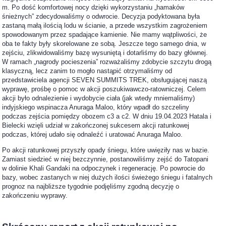
m. Po dość komfortowej nocy dzięki wykorzystaniu „hamaków
śnieżnych” zdecydowaliśmy o odwrocie. Decyzja podyktowana była
zastaną małą ilością lodu w ścianie, a przede wszystkim zagrożeniem
spowodowanym przez spadające kamienie. Nie mamy wątpliwości, że
oba te fakty były skorelowane ze sobą. Jeszcze tego samego dnia, w
zejściu, zlikwidowaliśmy bazę wysuniętą i dotarliśmy do bazy głównej.
W ramach „nagrody pocieszenia” rozważaliśmy zdobycie szczytu drogą
klasyczną, lecz zanim to mogło nastąpić otrzymaliśmy od
przedstawiciela agencji SEVEN SUMMITS TREK, obsługującej naszą
wyprawę, prośbę o pomoc w akcji poszukiwawczo-ratowniczej. Celem
akcji było odnalezienie i wydobycie ciała (jak wtedy mniemaliśmy)
indyjskiego wspinacza Anuraga Maloo, który wpadł do szczeliny
podczas zejścia pomiędzy obozem c3 a c2. W dniu 19.04.2023 Hatala i
Bielecki wzięli udział w zakończonej sukcesem akcji ratunkowej
podczas, której udało się odnaleźć i uratować Anuraga Maloo.
Po akcji ratunkowej przyszły opady śniegu, które uwięziły nas w bazie.
Zamiast siedzieć w niej bezczynnie, postanowiliśmy zejść do Tatopani
w dolinie Khali Gandaki na odpoczynek i regenerację. Po powrocie do
bazy, wobec zastanych w niej dużych ilości świeżego śniegu i fatalnych
prognoz na najbliższe tygodnie podjęliśmy zgodną decyzję o
zakończeniu wyprawy.