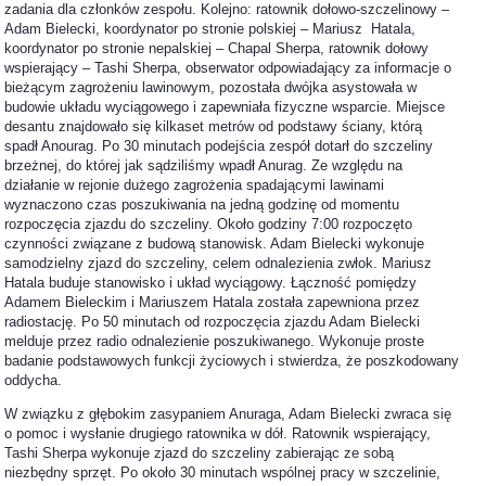
zadania dla członków zespołu. Kolejno: ratownik dołowo-szczelinowy –
Adam Bielecki, koordynator po stronie polskiej – Mariusz Hatala,
koordynator po stronie nepalskiej – Chapal Sherpa, ratownik dołowy
wspierający – Tashi Sherpa, obserwator odpowiadający za informacje o
bieżącym zagrożeniu lawinowym, pozostała dwójka asystowała w
budowie układu wyciągowego i zapewniała fizyczne wsparcie. Miejsce
desantu znajdowało się kilkaset metrów od podstawy ściany, którą
spadł Anourag. Po 30 minutach podejścia zespół dotarł do szczeliny
brzeżnej, do której jak sądziliśmy wpadł Anurag. Ze względu na
działanie w rejonie dużego zagrożenia spadającymi lawinami
wyznaczono czas poszukiwania na jedną godzinę od momentu
rozpoczęcia zjazdu do szczeliny. Około godziny 7:00 rozpoczęto
czynności związane z budową stanowisk. Adam Bielecki wykonuje
samodzielny zjazd do szczeliny, celem odnalezienia zwłok. Mariusz
Hatala buduje stanowisko i układ wyciągowy. Łączność pomiędzy
Adamem Bieleckim i Mariuszem Hatala została zapewniona przez
radiostację. Po 50 minutach od rozpoczęcia zjazdu Adam Bielecki
melduje przez radio odnalezienie poszukiwanego. Wykonuje proste
badanie podstawowych funkcji życiowych i stwierdza, że poszkodowany
oddycha.
W związku z głębokim zasypaniem Anuraga, Adam Bielecki zwraca się
o pomoc i wysłanie drugiego ratownika w dół. Ratownik wspierający,
Tashi Sherpa wykonuje zjazd do szczeliny zabierając ze sobą
niezbędny sprzęt. Po około 30 minutach wspólnej pracy w szczelinie,