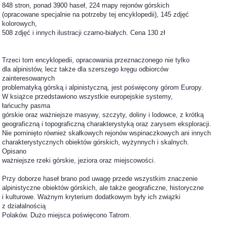
848 stron, ponad 3900 haseł, 224 mapy rejonów górskich
(opracowane specjalnie na potrzeby tej encyklopedii), 145 zdjęć
kolorowych,
508 zdjęć i innych ilustracji czarno-białych. Cena 130 zł
Trzeci tom encyklopedii, opracowania przeznaczonego nie tylko
dla alpinistów, lecz także dla szerszego kręgu odbiorców
zainteresowanych
problematyką górską i alpinistyczną, jest poświęcony górom Europy.
W książce przedstawiono wszystkie europejskie systemy,
łańcuchy pasma
górskie oraz ważniejsze masywy, szczyty, doliny i lodowce, z krótką
geograficzną i topograficzną charakterystyką oraz zarysem eksploracji.
Nie pominięto również skałkowych rejonów wspinaczkowych ani innych
charakterystycznych obiektów górskich, wyżynnych i skalnych.
Opisano
ważniejsze rzeki górskie, jeziora oraz miejscowości.
Przy doborze haseł brano pod uwagę przede wszystkim znaczenie
alpinistyczne obiektów górskich, ale także geograficzne, historyczne
i kulturowe. Ważnym kryterium dodatkowym były ich związki
z działalnością
Polaków. Dużo miejsca poświęcono Tatrom.