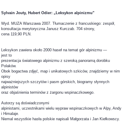
Sylvain Jouty, Hubert Odier: „Leksykon alpinizmu”
Wyd. MUZA Warszawa 2007. Tłumaczenie z francuskiego: zespół,
konsultacja merytoryczna Janusz Kurczab. 704 strony,
cena 119,90 PLN.
Leksykon zawiera około 2000 haseł na temat gór alpinizmu —
jest to
prezentacja światowego alpinizmu z szeroką panoramą dorobku
Polaków.
Obok bogactwa zdjęć, map i unikatowych szkiców, znajdziemy w nim
opisy
najważniejszych szczytów i pasm górskich, biogramy słynnych
alpinistów
oraz objaśnienia terminów z żargonu wspinaczkowego.
Autorzy są doświadczonymi
alpinistami, uczestnikami wielu wypraw wspinaczkowych w Alpy, Andy
i Himalaje.
Niemal wszystkie hasła polskie napisali Małgorzata i Jan Kiełkowscy.