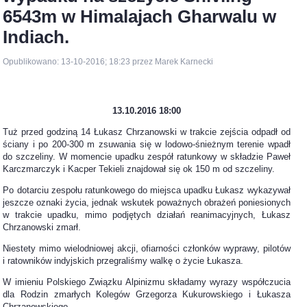
6543m w Himalajach Gharwalu w
Indiach.
Opublikowano: 13-10-2016; 18:23 przez Marek Karnecki
13.10.2016 18:00
Tuż przed godziną 14 Łukasz Chrzanowski w trakcie zejścia odpadł od
ściany i po 200-300 m zsuwania się w lodowo-śnieżnym terenie wpadł
do szczeliny. W momencie upadku zespół ratunkowy w składzie Paweł
Karczmarczyk i Kacper Tekieli znajdował się ok 150 m od szczeliny.
Po dotarciu zespołu ratunkowego do miejsca upadku Łukasz wykazywał
jeszcze oznaki życia, jednak wskutek poważnych obrażeń poniesionych
w trakcie upadku, mimo podjętych działań reanimacyjnych, Łukasz
Chrzanowski zmarł.
Niestety mimo wielodniowej akcji, ofiarności członków wyprawy, pilotów
i ratowników indyjskich przegraliśmy walkę o życie Łukasza.
W imieniu Polskiego Związku Alpinizmu składamy wyrazy współczucia
dla Rodzin zmarłych Kolegów Grzegorza Kukurowskiego i Łukasza
Chrzanowskiego.