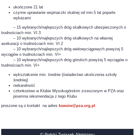
ukończone 21 lat
czynne uprawianie wspinaczki skalnej od min.5 lat poparte
wykazami:
– 15 wybranych/najlepszych dróg skałkowych ubezpieczonych o
trudnościach min. VI.3
– 10 wybranych/najlepszych dróg skałkowych na własnej
asekuracji o trudnościach min. VI.2
– 10 wybranych/najlepszych dróg wielowyciągowych powyżej 5
wyciągów o trudnościach min. VI+
– 10 wybranych/najlepszych dróg górskich powyżej 5 wyciągów o
trudnościach min. VI+
wykształcenie min. średnie (świadectwo ukończenia szkoły
średniej)
niekaralność
członkostwo w Klubie Wysokogórskim zrzeszonym w PZA oraz
pisemna rekomendacja z tego Klubu
proszone są o kontakt na adres
kswsiw@pza.org.pl
© Polski Związek Alpinizmu