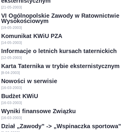
eksternistycznym
[21-05-2003]
VI Ogólnopolskie Zawody w Ratownictwie
Wysokościowym
[19-05-2003]
Komunikat KWiU PZA
[14-05-2003]
Informacje o letnich kursach taternickich
[12-05-2003]
Karta Taternika w trybie eksternistycznym
[8-04-2003]
Nowości w serwisie
[16-03-2003]
Budżet KWiU
[16-03-2003]
Wyniki finansowe Związku
[16-03-2003]
Dział „Zawody” -> „Wspinaczka sportowa”