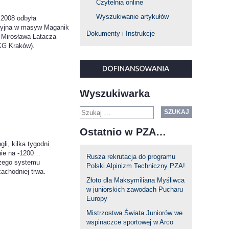
Czytelnia online
Wyszukiwanie artykułów
 2008 odbyła
cyjna w masyw Maganik
Dokumenty i Instrukcje
 Mirosława Latacza
KG Kraków).
Wyszukiwarka
SZUKAJ
Ostatnio w PZA…
li, kilka tygodni
nie na -1200…
Rusza rekrutacja do programu
szego systemu
Polski Alpinizm Techniczny PZA!
zachodniej trwa.
Złoto dla Maksymiliana Myśliwca
w juniorskich zawodach Pucharu
Europy
Mistrzostwa Świata Juniorów we
wspinaczce sportowej w Arco