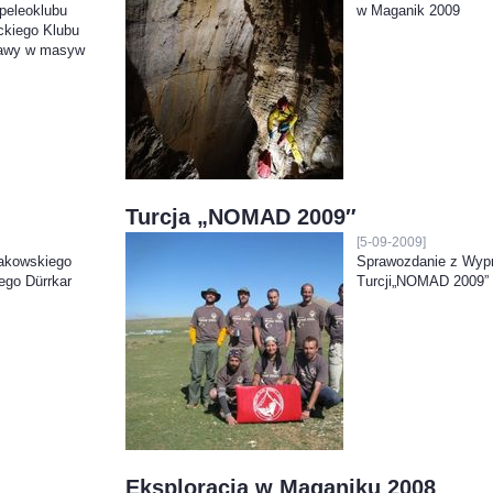
peleoklubu
w Maganik 2009
ckiego Klubu
rawy w masyw
Turcja „NOMAD 2009″
[5-09-2009]
akowskiego
Sprawozdanie z Wyp
ego Dürrkar
Turcji„NOMAD 2009”
Eksploracja w Maganiku 2008