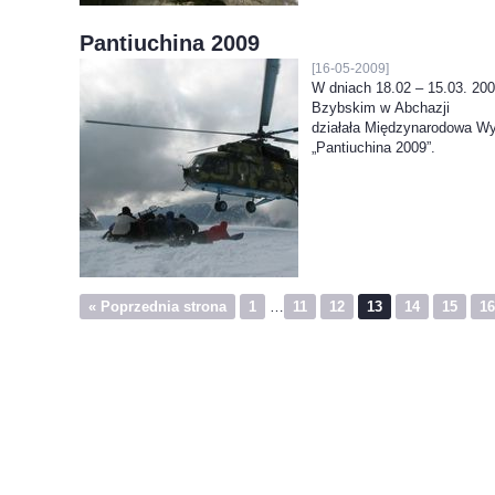
Pantiuchina 2009
[16-05-2009]
W dniach 18.02 – 15.03. 20
Bzybskim w Abchazji
działała Międzynarodowa W
„Pantiuchina 2009”.
« Poprzednia strona
1
…
11
12
13
14
15
16