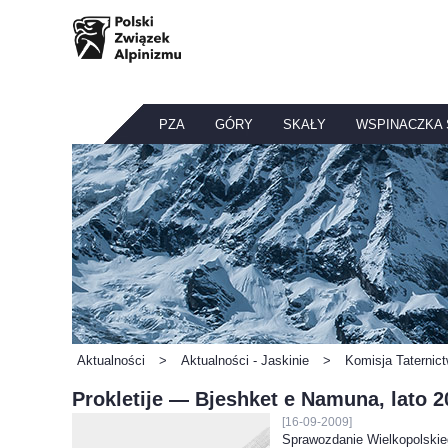
PZA
GÓRY
SKAŁY
WSPINACZKA
Aktualności
>
Aktualności - Jaskinie
>
Komisja Taternic
Prokletije — Bjeshket e Namuna, lato 2
[16-09-2009]
Sprawozdanie Wielkopolskie