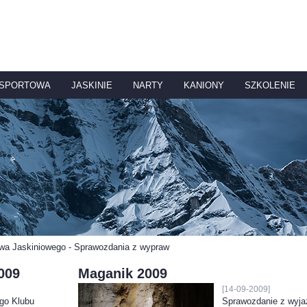
 SPORTOWA
JASKINIE
NARTY
KANIONY
SZKOLENIE
twa Jaskiniowego - Sprawozdania z wypraw
009
Maganik 2009
[14-09-2009]
go Klubu
Sprawozdanie z wyj