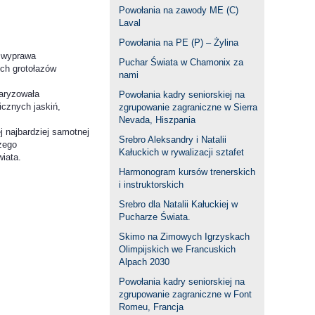
Powołania na zawody ME (C)
Laval
Powołania na PE (P) – Żylina
 wyprawa
Puchar Świata w Chamonix za
ich grotołazów
nami
aryzowała
Powołania kadry seniorskiej na
icznych jaskiń,
zgrupowanie zagraniczne w Sierra
Nevada, Hiszpania
j najbardziej samotnej
Srebro Aleksandry i Natalii
zego
Kałuckich w rywalizacji sztafet
iata.
Harmonogram kursów trenerskich
i instruktorskich
Srebro dla Natalii Kałuckiej w
Pucharze Świata.
Skimo na Zimowych Igrzyskach
Olimpijskich we Francuskich
Alpach 2030
Powołania kadry seniorskiej na
zgrupowanie zagraniczne w Font
Romeu, Francja