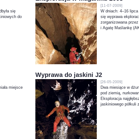
[11-07-2009]
dbyła się
W dniach: 4–16 lipca
iniowych do
się wyprawa ekplora
zorganizowana przez
i Agatę Maślankę (A
Wyprawa do jaskini J2
[26-05-2009]
iała miejsce
Dwa miesiące w dżung
pod ziemią, nurkowa
Eksploracja najgłęb
jaskiniowego półkuli 