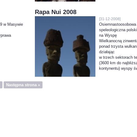
Rapa Nui 2008
[31-12-2008]
09 w Masywie
Osiemnastoosobowa
speleologiczna polsk
yprawa
na Wyspę
Wielkanocną zinwent
ponad trzysta wulkan
działając
w trzech sektorach te
(3600 km do najbliżs
kontynentu) wyspy św
Następna strona »