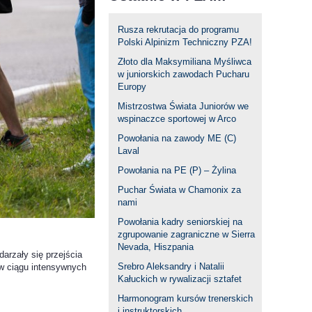
Rusza rekrutacja do programu
Polski Alpinizm Techniczny PZA!
Złoto dla Maksymiliana Myśliwca
w juniorskich zawodach Pucharu
Europy
Mistrzostwa Świata Juniorów we
wspinaczce sportowej w Arco
Powołania na zawody ME (C)
Laval
Powołania na PE (P) – Żylina
Puchar Świata w Chamonix za
nami
Powołania kadry seniorskiej na
zgrupowanie zagraniczne w Sierra
Nevada, Hiszpania
arzały się przejścia
Srebro Aleksandry i Natalii
 w ciągu intensywnych
Kałuckich w rywalizacji sztafet
Harmonogram kursów trenerskich
i instruktorskich