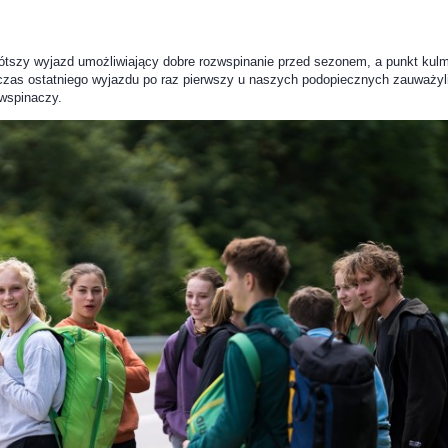
krótszy wyjazd umożliwiający dobre rozwspinanie przed sezonem, a punkt kul
czas ostatniego wyjazdu po raz pierwszy u naszych podopiecznych zauważyl
 wspinaczy.