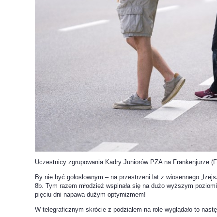
Uczestnicy zgrupowania Kadry Juniorów PZA na Frankenjurze (F
By nie być gołosłownym – na przestrzeni lat z wiosennego „lżejs
8b. Tym razem młodzież wspinała się na dużo wyższym poziomie. 
pięciu dni napawa dużym optymizmem!
W telegraficznym skrócie z podziałem na role wyglądało to nast