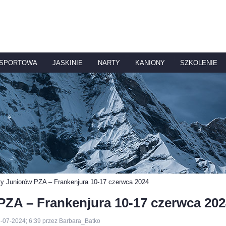
 SPORTOWA
JASKINIE
NARTY
KANIONY
SZKOLENIE
y Juniorów PZA – Frankenjura 10-17 czerwca 2024
ZA – Frankenjura 10-17 czerwca 202
3-07-2024; 6:39 przez Barbara_Batko