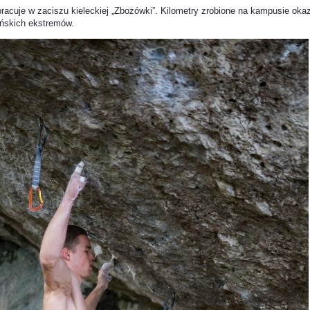
 pracuje w zaciszu kieleckiej „Zbożówki”. Kilometry zrobione na kampusie oka
ońskich ekstremów.