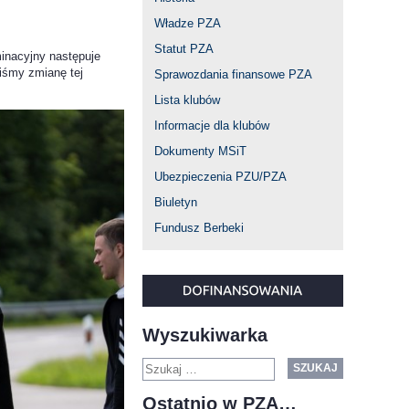
Władze PZA
Statut PZA
minacyjny następuje
iśmy zmianę tej
Sprawozdania finansowe PZA
Lista klubów
Informacje dla klubów
Dokumenty MSiT
Ubezpieczenia PZU/PZA
Biuletyn
Fundusz Berbeki
Wyszukiwarka
SZUKAJ
Ostatnio w PZA…