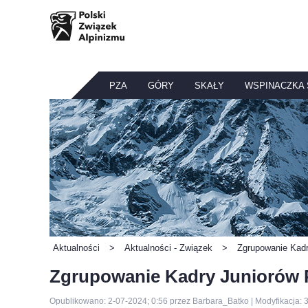
PZA
GÓRY
SKAŁY
WSPINACZKA
Aktualności
>
Aktualności - Związek
>
Zgrupowanie Kadr
Zgrupowanie Kadry Juniorów P
Opublikowano: 2-07-2024; 0:56 przez Barbara_Batko | Modyfikacja: 