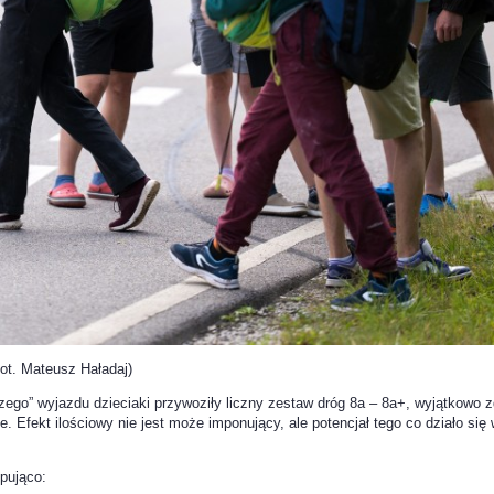
ot. Mateusz Haładaj)
zego” wyjazdu dzieciaki przywoziły liczny zestaw dróg 8a – 8a+, wyjątkowo zd
Efekt ilościowy nie jest może imponujący, ale potencjał tego co działo się
ępująco: