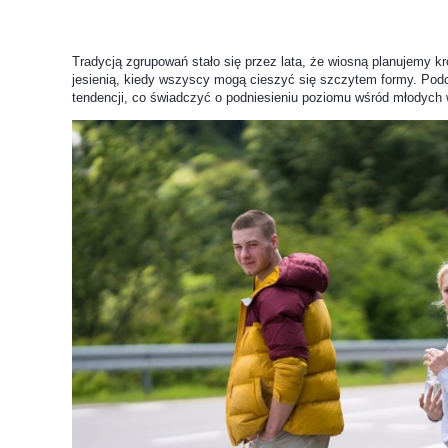
Tradycją zgrupowań stało się przez lata, że wiosną planujemy 
jesienią, kiedy wszyscy mogą cieszyć się szczytem formy. Pod
tendencji, co świadczyć o podniesieniu poziomu wśród młodych