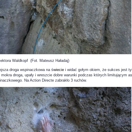
ldkopf (Fot. Mateusz Haładaj)
niejsza droga wspinaczkowa na ś
wiecie
i widać gołym okiem, że sukces jest ty
: mokra droga, upały i wreszcie dobre warunki podczas których limitującym a
inaczkowego. Na Action Directe zabrakło 3 ruchów.