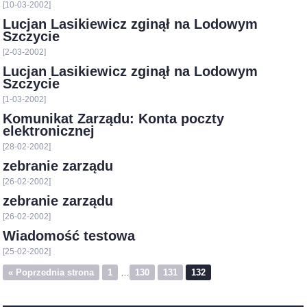
[10-03-2002]
Lucjan Lasikiewicz zginął na Lodowym
Szczycie
[2-03-2002]
Lucjan Lasikiewicz zginął na Lodowym
Szczycie
[1-03-2002]
Komunikat Zarządu: Konta poczty
elektronicznej
[28-02-2002]
zebranie zarządu
[26-02-2002]
zebranie zarządu
[26-02-2002]
Wiadomość testowa
[25-02-2002]
« Poprzednia strona
1
…
130
131
132