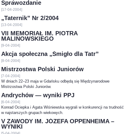
Sprawozdanie
[17-04-2004]
„Taternik” Nr 2/2004
[13-04-2004]
VII MEMORIAŁ IM. PIOTRA
MALINOWSKIEGO
[9-04-2004]
Akcja społeczna „Śmigło dla Tatr”
[8-04-2004]
Mistrzostwa Polski Juniorów
[7-04-2004]
W dniach 22–23 maja w Gdańsku odbędą się Międzynarodowe
Mistrzostwa Polski Juniorów.
Andrychów — wyniki PPJ
[6-04-2004]
Konrad Ociepka i Agata Wiśniewska wygrali w konkurencji na trudność
w najstarszych grupach wiekowych.
V ZAWODY IM. JÓZEFA OPPENHEIMA –
WYNIKI
[5-04-2004]