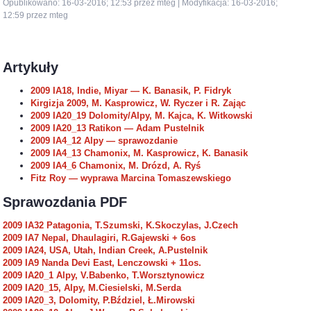
Opublikowano: 16-03-2016; 12:53 przez mteg | Modyfikacja: 16-03-2016;
12:59 przez mteg
Artykuły
2009 IA18, Indie, Miyar — K. Banasik, P. Fidryk
Kirgizja 2009, M. Kasprowicz, W. Ryczer i R. Zając
2009 IA20_19 Dolomity/Alpy, M. Kajca, K. Witkowski
2009 IA20_13 Ratikon — Adam Pustelnik
2009 IA4_12 Alpy — sprawozdanie
2009 IA4_13 Chamonix, M. Kasprowicz, K. Banasik
2009 IA4_6 Chamonix, M. Drózd, A. Ryś
Fitz Roy — wyprawa Marcina Tomaszewskiego
Sprawozdania PDF
2009 IA32 Patagonia, T.Szumski, K.Skoczylas, J.Czech
2009 IA7 Nepal, Dhaulagiri, R.Gajewski + 6os
2009 IA24, USA, Utah, Indian Creek, A.Pustelnik
2009 IA9 Nanda Devi East, Lenczowski + 11os.
2009 IA20_1 Alpy, V.Babenko, T.Worsztynowicz
2009 IA20_15, Alpy, M.Ciesielski, M.Serda
2009 IA20_3, Dolomity, P.Bździel, Ł.Mirowski