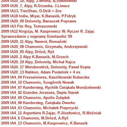
2009 IA20_10, Alpy, J.Wrona, B,Sokołowski
2009 IA30_7, Alpy, R.Grzanka, J.Liwacz
2009 IA13, TienShan, O.Dzik + 2os
2009 IA18 Indie, Miyar, K.Banasik, P.Fidryk
2009 IA20_09 Dolomity, Banaszek Poprawa
2009 IA3 Fitz Roy, Tomaszewski
2009 IA12 Kirgizja, M. Kasprowicz W. Ryczer R. Zając
Sprawozdanie z wyprawy Grenlandia '09
2009 IA20_11 Alpy, Nawrot, Romański
2009 IA20_08 Chamonix, Grzymała, Andrzejewski
2009 IA20_05 Alpy, Drózd, Ryś
2009 IA20_2 Alpy K.Banasik, M.Grzech
2009 IA20_19 Alpy_Dolomity, Michał Kajca
2009 IA20_17 Wendenstöck, Dolomity, Paweł Kopta
2009 IA20_13 Ratikon, Adam Pustelnik + 4 os
2009 IA4_04 Fresseinieres, Kaszlikowski Kubarska
2009 IA4_10 Chamonix, Sosgórnik Nowak
2009 IA4_07 Kandersteg, Rychlik Ćwiąkała Mondzelewski
2009 IA4_02 Grandes Jorasses, Depta Starek
2009 IA4_09 Chamonix, Apollo Żołądek
2009 IA4_08 Kandersteg, Ćwiąkała Owerko
2009 IA4_03 Chamonix, Michałek Pieprzycki
2009 IA4_12 Argentiere R.Zając, P.Józefowicz, R.Woźniak
2009 IA4_6 Chamonix, M.Drózd, A.Ryś
2009 IA4_13 Chamonix, M.Kasprowicz, K.Banasik