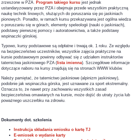
zrzeszone w PZA.
Program takiego kursu
jest jednak
ustandaryzowany przez PZA i obejmuje przede wszystkim praktyczną
naukę technik linowych, służących do poruszania się po jaskiniach
pionowych. Ponadto, w ramach kursu przekazywana jest ogólna wiedza
o poruszaniu się w górach, elementy speleologii (nauki o jaskiniach),
podstawy pierwszej pomocy i autoratownictwa, a także podstawy
wspinaczki górskiej.
Typowo, kursy podstawowe są odpłatne i trwają ok. 1 roku. Ze względu
na bezpieczeństwo uczestników, wszystkie zajęcia praktyczne na
kursie podstawowym powinny odbywać się z udziałem instruktorów
taternictwa jaskiniowego PZA (
lista imienna
). Szczegółowe informacje
dotyczące naboru na kursy znajdują się na stronach WWW klubów.
Należy pamiętać, że taternictwo jaskiniowe (alpinizm jaskiniowy),
podobnie jak wspinaczka górska, jest uznawane za sport ekstremalny.
Oznacza to, że nawet przy zachowaniu wszystkich zasad
bezpieczeństwa omawianych na kursie, może dojść do utraty życia lub
poważnego uszczerbku na zdrowiu.
Dokumenty dot. szkolenia
Instrukcja składania wniosku o kartę TJ
E-wniosek o wydanie karty